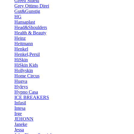
Green Shield
Grey Ottimo Direi
Gut&Gunstig
HG
Hansaplast
Head&Shoulders
Health & Beauty
Heinz
Heitmann
Henkel
Henkel,Persil
HiSkin
HiSkin Kids
Hollyskin
Home Circus
Hugva
Hyleys
Hypno Casa
ICE BREAKERS
Infasil
Intesa
Irge
JEHONN
Janeke
Jessa