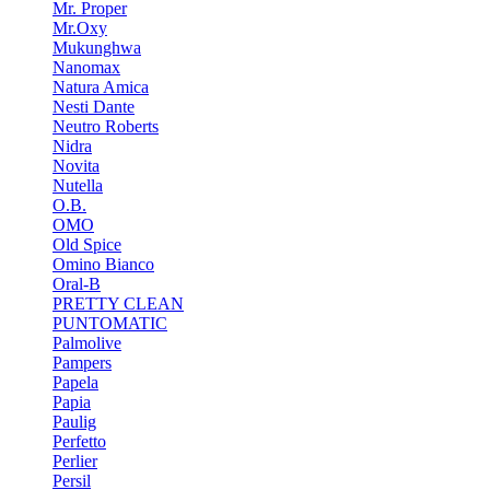
Mr. Proper
Mr.Oxy
Mukunghwa
Nanomax
Natura Amica
Nesti Dante
Neutro Roberts
Nidra
Novita
Nutella
O.B.
OMO
Old Spice
Omino Bianco
Oral-B
PRETTY CLEAN
PUNTOMATIC
Palmolive
Pampers
Papela
Papia
Paulig
Perfetto
Perlier
Persil