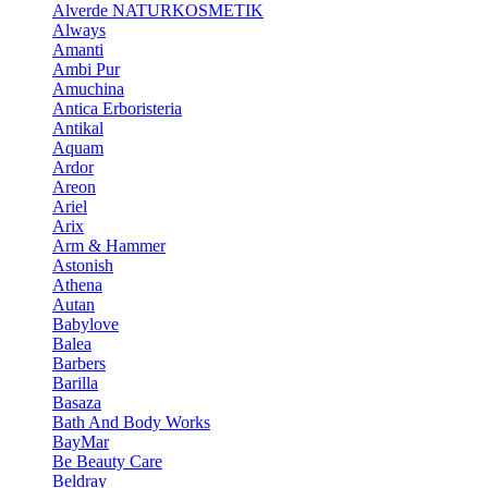
Alverde NATURKOSMETIK
Always
Amanti
Ambi Pur
Amuchina
Antica Erboristeria
Antikal
Aquam
Ardor
Areon
Ariel
Arix
Arm & Hammer
Astonish
Athena
Autan
Babylove
Balea
Barbers
Barilla
Basaza
Bath And Body Works
BayMar
Be Beauty Care
Beldray