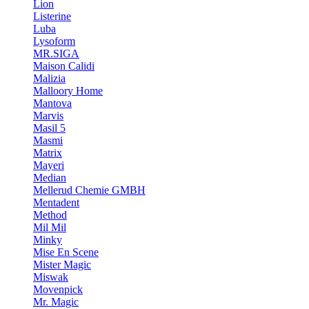
Lion
Listerine
Luba
Lysoform
MR.SIGA
Maison Calidi
Malizia
Malloory Home
Mantova
Marvis
Masil 5
Masmi
Matrix
Mayeri
Median
Mellerud Chemie GMBH
Mentadent
Method
Mil Mil
Minky
Mise En Scene
Mister Magic
Miswak
Movenpick
Mr. Magic