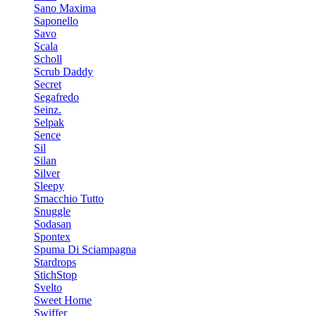
Sano Maxima
Saponello
Savo
Scala
Scholl
Scrub Daddy
Secret
Segafredo
Seinz.
Selpak
Sence
Sil
Silan
Silver
Sleepy
Smacchio Tutto
Snuggle
Sodasan
Spontex
Spuma Di Sciampagna
Stardrops
StichStop
Svelto
Sweet Home
Swiffer