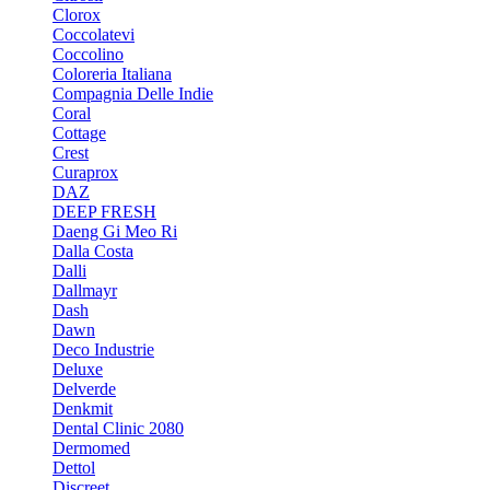
Clorox
Coccolatevi
Coccolino
Coloreria Italiana
Compagnia Delle Indie
Coral
Cottage
Crest
Curaprox
DAZ
DEEP FRESH
Daeng Gi Meo Ri
Dalla Costa
Dalli
Dallmayr
Dash
Dawn
Deco Industrie
Deluxe
Delverde
Denkmit
Dental Clinic 2080
Dermomed
Dettol
Discreet