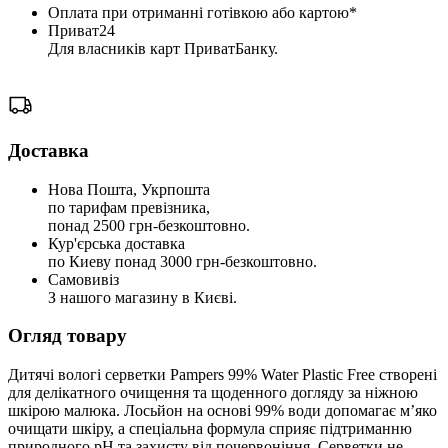
Оплата при отриманні готівкою або картою*
Приват24
Для власників карт ПриватБанку.
Доставка
Нова Пошта, Укрпошта
по тарифам превізника,
понад 2500 грн-безкоштовно.
Кур'єрська доставка
по Киеву понад 3000 грн-безкоштовно.
Самовивіз
З нашого магазину в Києві.
Огляд товару
Дитячі вологі серветки Pampers 99% Water Plastic Free створені
для делікатного очищення та щоденного догляду за ніжною
шкірою малюка. Лосьйон на основі 99% води допомагає м’яко
очищати шкіру, а спеціальна формула сприяє підтриманню
природного pH та захисту від почервоніння. Серветки не