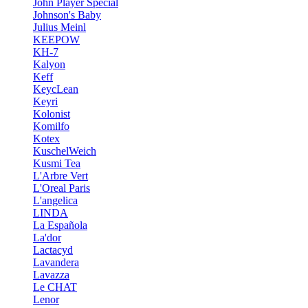
John Player Special
Johnson's Baby
Julius Meinl
KEEPOW
KH-7
Kalyon
Keff
KeycLean
Keyri
Kolonist
Komilfo
Kotex
KuschelWeich
Kusmi Tea
L'Arbre Vert
L'Oreal Paris
L'angelica
LINDA
La Española
La'dor
Lactacyd
Lavandera
Lavazza
Le CHAT
Lenor