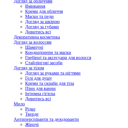
Догляд за обличчям
Вмивання
Креми для обличчя
Маски та педи
Догляд за шкірою
Догляд за губами
Дивитись всі
Декоративна косметика
Догляд за волоссям
Шампуні
Кондиціонери та маски
Гребінці та аксесуари для волосся
Стайлінгові засоби
Догляд за тілом
Догляд за руками та нігтями
Гелі для душу
Креми та скраби для тіла
Піни для ванни
Інтимна гігієна
Дивитись всі
Мило
Рідке
Тверде
Антиперспіранти та дезодоранти
Жіночі