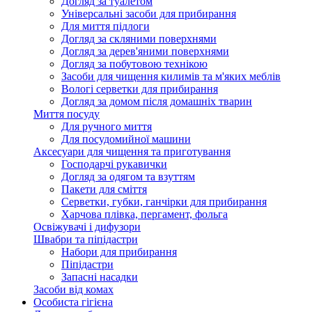
Догляд за туалетом
Універсальні засоби для прибирання
Для миття підлоги
Догляд за скляними поверхнями
Догляд за дерев'яними поверхнями
Догляд за побутовою технікою
Засоби для чищення килимів та м'яких меблів
Вологі серветки для прибирання
Догляд за домом після домашніх тварин
Миття посуду
Для ручного миття
Для посудомийної машини
Аксесуари для чищення та приготування
Господарчі рукавички
Догляд за одягом та взуттям
Пакети для сміття
Серветки, губки, ганчірки для прибирання
Харчова плівка, пергамент, фольга
Освіжувачі і дифузори
Швабри та піпідастри
Набори для прибирання
Піпідастри
Запасні насадки
Засоби від комах
Особиста гігієна