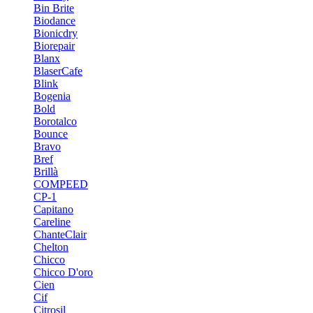
Bin Brite
Biodance
Bionicdry
Biorepair
Blanx
BlaserCafe
Blink
Bogenia
Bold
Borotalco
Bounce
Bravo
Bref
Brillà
COMPEED
CP-1
Capitano
Careline
ChanteСlair
Chelton
Chicco
Chicco D'oro
Cien
Cif
Citrosil