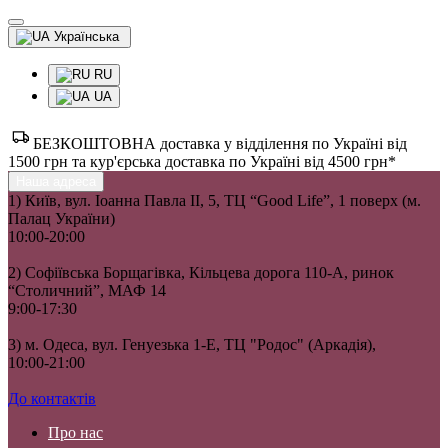
Українська
RU
UA
БЕЗКОШТОВНА доставка у відділення по Україні від
1500 грн та кур'єрська доставка по Україні від 4500 грн*
Наша адреса
1) Київ, вул. Іоанна Павла II, 5, ТЦ “Good Life”, 1 поверх (м.
Палац України)
10:00-20:00
2) Софіївська Борщагівка, Кільцева дорога 110-А, ринок
“Столичний”, МАФ 14
9:00-17:30
3) м. Одеса, вул. Генуезька 1-Е, ТЦ "Родос" (Аркадія),
10:00-21:00
До контактів
Про нас