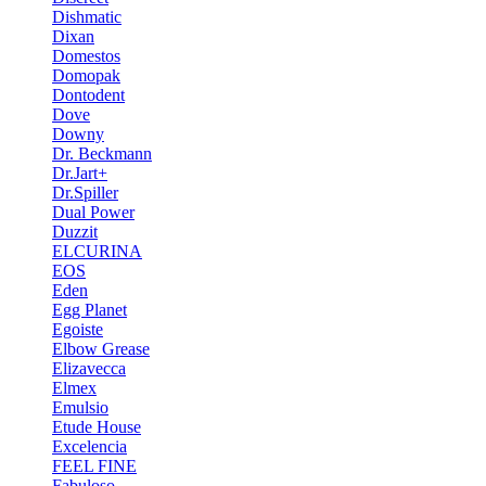
Dishmatic
Dixan
Domestos
Domopak
Dontodent
Dove
Downy
Dr. Beckmann
Dr.Jart+
Dr.Spiller
Dual Power
Duzzit
ELCURINA
EOS
Eden
Egg Planet
Egoiste
Elbow Grease
Elizavecca
Elmex
Emulsio
Etude House
Excelencia
FEEL FINE
Fabuloso