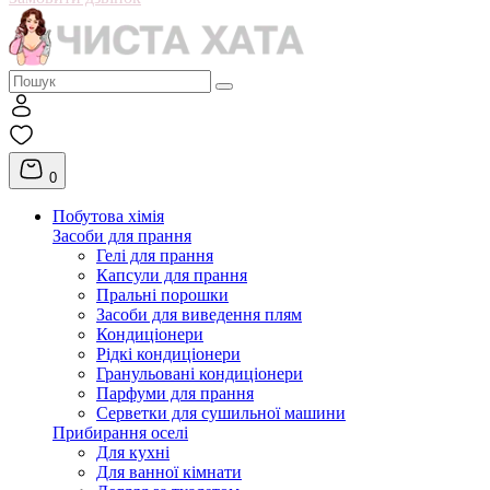
0
Побутова хімія
Засоби для прання
Гелі для прання
Капсули для прання
Пральні порошки
Засоби для виведення плям
Кондиціонери
Рідкі кондиціонери
Гранульовані кондиціонери
Парфуми для прання
Серветки для сушильної машини
Прибирання оселі
Для кухні
Для ванної кімнати