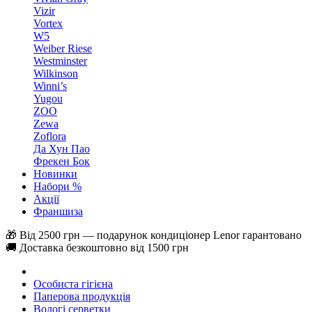
Vizir
Vortex
W5
Weiber Riese
Westminster
Wilkinson
Winni’s
Yugou
ZOO
Zewa
Zoflora
Да Хун Пао
Фрекен Бок
Новинки
Набори %
Акції
Франшиза
🎁 Від 2500 грн — подарунок кондиціонер Lenor гарантовано
🚚 Доставка безкоштовно від 1500 грн
Особиста гігієна
Паперова продукція
Вологі серветки