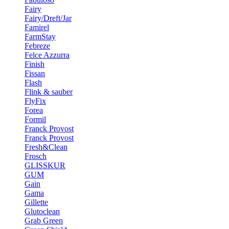
Fairy
Fairy/Dreft/Jar
Famirel
FarmStay
Febreze
Felce Azzurra
Finish
Fissan
Flash
Flink & sauber
FlyFix
Forea
Formil
Franck Provost
Franck Provost
Fresh&Clean
Frosch
GLISSKUR
GUM
Gain
Gama
Gillette
Glutoclean
Grab Green