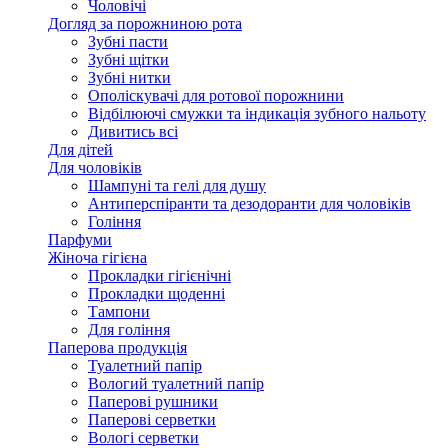
Чоловічі
Догляд за порожниною рота
Зубні пасти
Зубні щітки
Зубні нитки
Ополіскувачі для ротової порожнини
Відбілюючі смужки та індикація зубного нальоту
Дивитись всі
Для дітей
Для чоловіків
Шампуні та гелі для душу
Антиперспіранти та дезодоранти для чоловіків
Гоління
Парфуми
Жіноча гігієна
Прокладки гігієнічні
Прокладки щоденні
Тампони
Для гоління
Паперова продукція
Туалетний папір
Вологий туалетний папір
Паперові рушники
Паперові серветки
Вологі серветки