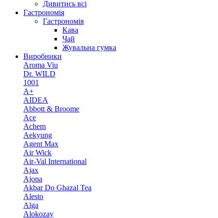
Дивитись всі
Гастрономія
Гастрономія
Кава
Чай
Жувальна гумка
Виробники
Aroma Viu
Dr. WILD
1001
A+
AIDEA
Abbott & Broome
Ace
Achem
Aekyung
Agent Max
Air Wick
Air-Val International
Ajax
Ajona
Akbar Do Ghazal Tea
Alesto
Alga
Alokozay