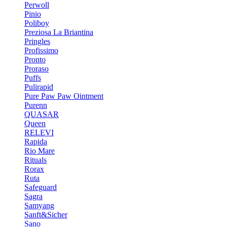
Perwoll
Pinio
Poliboy
Preziosa La Briantina
Pringles
Profissimo
Pronto
Proraso
Puffs
Pulirapid
Pure Paw Paw Ointment
Purenn
QUASAR
Queen
RELEVI
Rapida
Rio Mare
Rituals
Rorax
Ruta
Safeguard
Sagra
Samyang
Sanft&Sicher
Sano