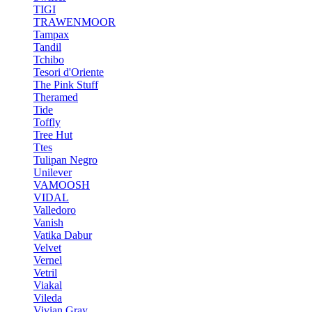
TIGI
TRAWENMOOR
Tampax
Tandil
Tchibo
Tesori d'Oriente
The Pink Stuff
Theramed
Tide
Toffly
Tree Hut
Ttes
Tulipan Negro
Unilever
VAMOOSH
VIDAL
Valledoro
Vanish
Vatika Dabur
Velvet
Vernel
Vetril
Viakal
Vileda
Vivian Gray