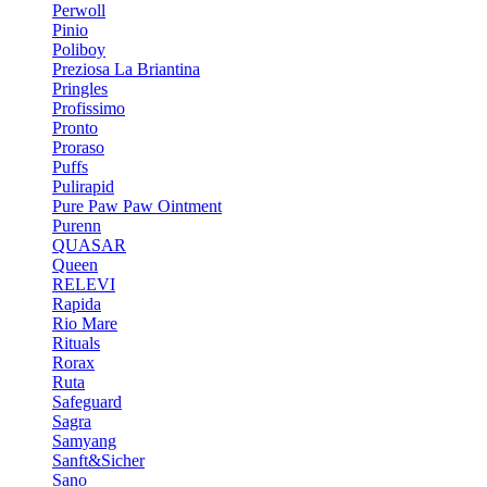
Perwoll
Pinio
Poliboy
Preziosa La Briantina
Pringles
Profissimo
Pronto
Proraso
Puffs
Pulirapid
Pure Paw Paw Ointment
Purenn
QUASAR
Queen
RELEVI
Rapida
Rio Mare
Rituals
Rorax
Ruta
Safeguard
Sagra
Samyang
Sanft&Sicher
Sano