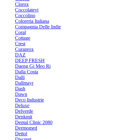
Clorox
Coccolatevi
Coccolino
Coloreria Italiana
Compagnia Delle Indie
Coral
Cottage
Crest
Curaprox
DAZ
DEEP FRESH
Daeng Gi Meo Ri
Dalla Costa
Dalli
Dallmayr
Dash
Dawn
Deco Industrie
Deluxe
Delverde
Denkmit
Dental Clinic 2080
Dermomed
Dettol
Discreet