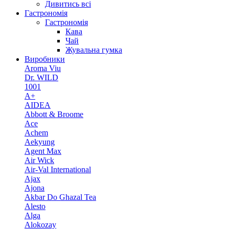
Дивитись всі
Гастрономія
Гастрономія
Кава
Чай
Жувальна гумка
Виробники
Aroma Viu
Dr. WILD
1001
A+
AIDEA
Abbott & Broome
Ace
Achem
Aekyung
Agent Max
Air Wick
Air-Val International
Ajax
Ajona
Akbar Do Ghazal Tea
Alesto
Alga
Alokozay