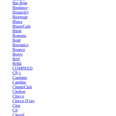
Bin Brite
Biodance
Bionicdry
Biorepair
Blanx
BlaserCafe
Blink
Bogenia
Bold
Borotalco
Bounce
Bravo
Bref
Brillà
COMPEED
CP-1
Capitano
Careline
ChanteСlair
Chelton
Chicco
Chicco D'oro
Cien
Cif
Citrosil