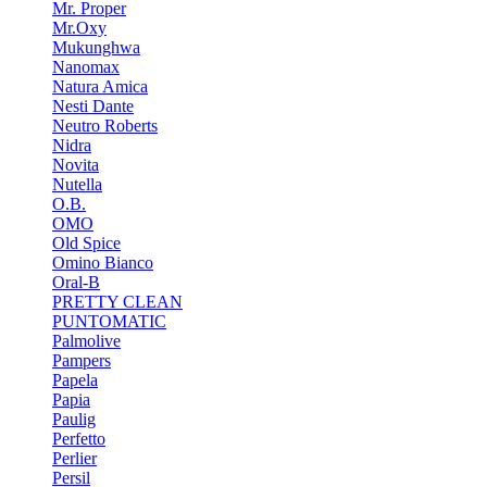
Mr. Proper
Mr.Oxy
Mukunghwa
Nanomax
Natura Amica
Nesti Dante
Neutro Roberts
Nidra
Novita
Nutella
O.B.
OMO
Old Spice
Omino Bianco
Oral-B
PRETTY CLEAN
PUNTOMATIC
Palmolive
Pampers
Papela
Papia
Paulig
Perfetto
Perlier
Persil