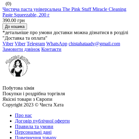
(0)
Чистяча паста універсальна The Pink Stuff Miracle Cleaning
Paste Squeezable, 200 г
390.00 грн
До кошика
*детальніше про умови доставки можна дізнатися в розділі
"Доставка та оплата"
Viber
Viber
Telegram
WhatsApp
chistahataadv@gmail.com
Замовити дзвінок
Контакти
Побутова хімія
Покупки і роздрібна торгівля
Якісні товари з Європи
Copyright 2023 © Чиста Хата
Про нас
Договір публічної оферти
Правила та умови
Персональні дані
Повернення товару