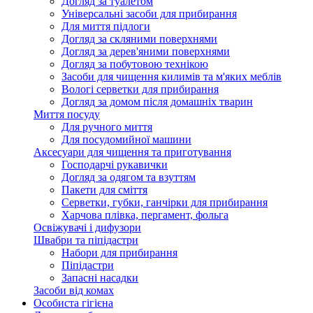
Догляд за туалетом
Універсальні засоби для прибирання
Для миття підлоги
Догляд за скляними поверхнями
Догляд за дерев'яними поверхнями
Догляд за побутовою технікою
Засоби для чищення килимів та м'яких меблів
Вологі серветки для прибирання
Догляд за домом після домашніх тварин
Миття посуду
Для ручного миття
Для посудомийної машини
Аксесуари для чищення та приготування
Господарчі рукавички
Догляд за одягом та взуттям
Пакети для сміття
Серветки, губки, ганчірки для прибирання
Харчова плівка, пергамент, фольга
Освіжувачі і дифузори
Швабри та піпідастри
Набори для прибирання
Піпідастри
Запасні насадки
Засоби від комах
Особиста гігієна