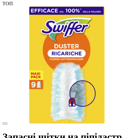
ТОП
Запасні щітки на піпідастр