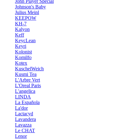
John Player Special
Johnson's Baby
Julius Meinl
KEEPOW
KH-7
Kalyon
Keff
KeycLean
Keyri
Kolonist
Komilfo
Kotex
KuschelWeich
Kusmi Tea
L'Arbre Vert
L'Oreal Paris
L'angelica
LINDA
La Española
La'dor
Lactacyd
Lavandera
Lavazza
Le CHAT
Lenor