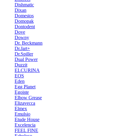
Dishmatic
Dixan
Domestos
Domopak
Dontodent
Dove
Downy
Dr. Beckmann
Dr.Jart+
Dr.Spiller
Dual Power
Duzzit
ELCURINA
EOS
Eden
Egg Planet
Egoiste
Elbow Grease
Elizavecca
Elmex
Emulsio
Etude House
Excelencia
FEEL FINE
Fabuloso