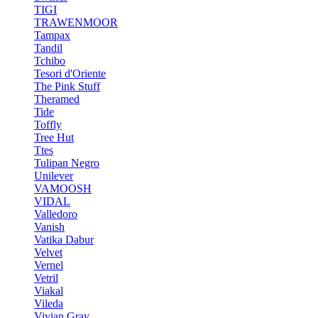
TIGI
TRAWENMOOR
Tampax
Tandil
Tchibo
Tesori d'Oriente
The Pink Stuff
Theramed
Tide
Toffly
Tree Hut
Ttes
Tulipan Negro
Unilever
VAMOOSH
VIDAL
Valledoro
Vanish
Vatika Dabur
Velvet
Vernel
Vetril
Viakal
Vileda
Vivian Gray