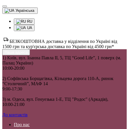
Українська
RU
UA
БЕЗКОШТОВНА доставка у відділення по Україні від
1500 грн та кур'єрська доставка по Україні від 4500 грн*
Наша адреса
1) Київ, вул. Іоанна Павла II, 5, ТЦ “Good Life”, 1 поверх (м.
Палац України)
10:00-20:00
2) Софіївська Борщагівка, Кільцева дорога 110-А, ринок
“Столичний”, МАФ 14
9:00-17:30
3) м. Одеса, вул. Генуезька 1-Е, ТЦ "Родос" (Аркадія),
10:00-21:00
До контактів
Про нас