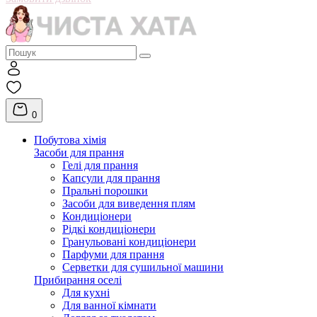
0
Побутова хімія
Засоби для прання
Гелі для прання
Капсули для прання
Пральні порошки
Засоби для виведення плям
Кондиціонери
Рідкі кондиціонери
Гранульовані кондиціонери
Парфуми для прання
Серветки для сушильної машини
Прибирання оселі
Для кухні
Для ванної кімнати