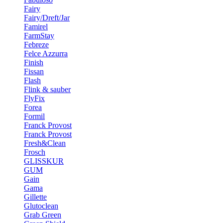
Fairy
Fairy/Dreft/Jar
Famirel
FarmStay
Febreze
Felce Azzurra
Finish
Fissan
Flash
Flink & sauber
FlyFix
Forea
Formil
Franck Provost
Franck Provost
Fresh&Clean
Frosch
GLISSKUR
GUM
Gain
Gama
Gillette
Glutoclean
Grab Green