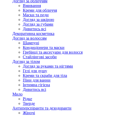
Догляд за обличчям
Вмивання
Креми для обличчя
Маски та педи
Догляд за шкірою
Догляд за губами
Дивитись всі
Декоративна косметика
Догляд за волоссям
Шампуні
Кондиціонери та маски
Гребінці та аксесуари для волосся
Стайлінгові засоби
Догляд за тілом
Догляд за руками та нігтями
Гелі для душу
Креми та скраби для тіла
Піни для ванни
Інтимна гігієна
Дивитись всі
Мило
Рідке
Тверде
Антиперспіранти та дезодоранти
Жіночі