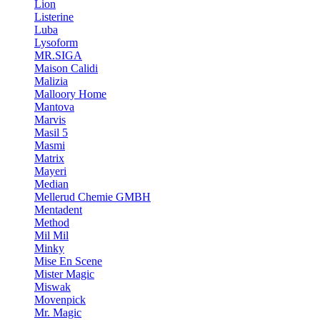
Lion
Listerine
Luba
Lysoform
MR.SIGA
Maison Calidi
Malizia
Malloory Home
Mantova
Marvis
Masil 5
Masmi
Matrix
Mayeri
Median
Mellerud Chemie GMBH
Mentadent
Method
Mil Mil
Minky
Mise En Scene
Mister Magic
Miswak
Movenpick
Mr. Magic