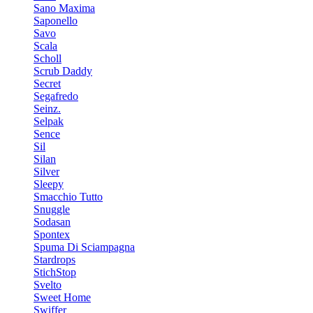
Sano Maxima
Saponello
Savo
Scala
Scholl
Scrub Daddy
Secret
Segafredo
Seinz.
Selpak
Sence
Sil
Silan
Silver
Sleepy
Smacchio Tutto
Snuggle
Sodasan
Spontex
Spuma Di Sciampagna
Stardrops
StichStop
Svelto
Sweet Home
Swiffer