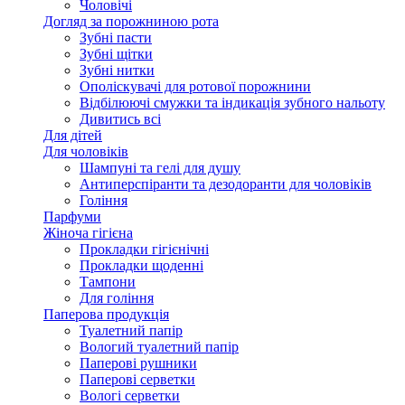
Чоловічі
Догляд за порожниною рота
Зубні пасти
Зубні щітки
Зубні нитки
Ополіскувачі для ротової порожнини
Відбілюючі смужки та індикація зубного нальоту
Дивитись всі
Для дітей
Для чоловіків
Шампуні та гелі для душу
Антиперспіранти та дезодоранти для чоловіків
Гоління
Парфуми
Жіноча гігієна
Прокладки гігієнічні
Прокладки щоденні
Тампони
Для гоління
Паперова продукція
Туалетний папір
Вологий туалетний папір
Паперові рушники
Паперові серветки
Вологі серветки