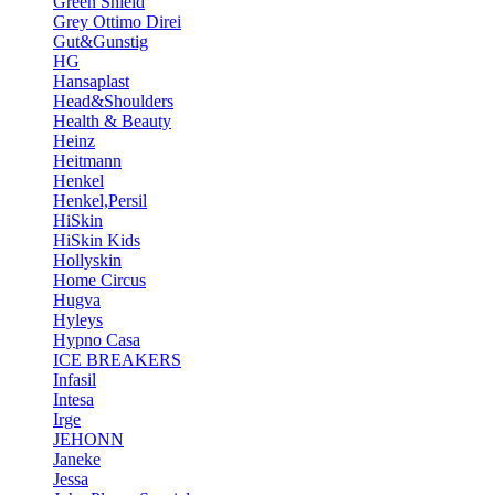
Green Shield
Grey Ottimo Direi
Gut&Gunstig
HG
Hansaplast
Head&Shoulders
Health & Beauty
Heinz
Heitmann
Henkel
Henkel,Persil
HiSkin
HiSkin Kids
Hollyskin
Home Circus
Hugva
Hyleys
Hypno Casa
ICE BREAKERS
Infasil
Intesa
Irge
JEHONN
Janeke
Jessa