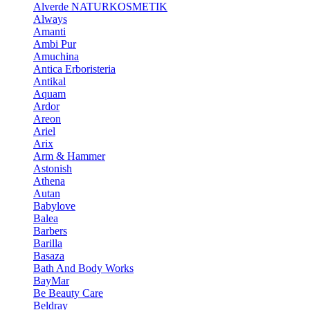
Alverde NATURKOSMETIK
Always
Amanti
Ambi Pur
Amuchina
Antica Erboristeria
Antikal
Aquam
Ardor
Areon
Ariel
Arix
Arm & Hammer
Astonish
Athena
Autan
Babylove
Balea
Barbers
Barilla
Basaza
Bath And Body Works
BayMar
Be Beauty Care
Beldray