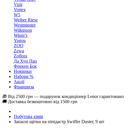
Vizir
Vortex
W5
Weiber Riese
Westminster
Wilkinson
Winni’s
Yugou
ZOO
Zewa
Zoflora
Да Хун Пао
Фрекен Бок
Новинки
Набори %
Акції
Франшиза
🎁 Від 2500 грн — подарунок кондиціонер Lenor гарантовано
🚚 Доставка безкоштовно від 1500 грн
Побутова хімія
Запасні щітки на піпідастр Swiffer Duster, 9 шт