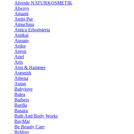
Alverde NATURKOSMETIK
Always
Amanti
Ambi Pur
Amuchina
Antica Erboristeria
Antikal
Aquam
Ardor
Areon
Ariel
Arix
Arm & Hammer
Astonish
Athena
Autan
Babylove
Balea
Barbers
Barilla
Basaza
Bath And Body Works
BayMar
Be Beauty Care
Beldray