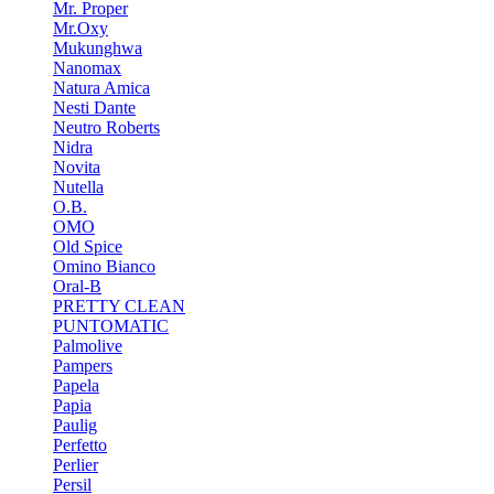
Mr. Proper
Mr.Oxy
Mukunghwa
Nanomax
Natura Amica
Nesti Dante
Neutro Roberts
Nidra
Novita
Nutella
O.B.
OMO
Old Spice
Omino Bianco
Oral-B
PRETTY CLEAN
PUNTOMATIC
Palmolive
Pampers
Papela
Papia
Paulig
Perfetto
Perlier
Persil