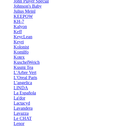
John Player Special
Johnson's Baby
Julius Meinl
KEEPOW
KH-7
Kalyon
Keff
KeycLean
Keyri
Kolonist
Komilfo
Kotex
KuschelWeich
Kusmi Tea
L'Arbre Vert
L'Oreal Paris
L'angelica
LINDA
La Española
La'dor
Lactacyd
Lavandera
Lavazza
Le CHAT
Lenor