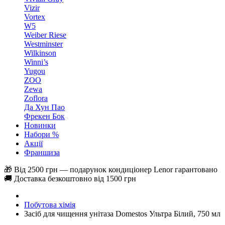
Vizir
Vortex
W5
Weiber Riese
Westminster
Wilkinson
Winni’s
Yugou
ZOO
Zewa
Zoflora
Да Хун Пао
Фрекен Бок
Новинки
Набори %
Акції
Франшиза
🎁 Від 2500 грн — подарунок кондиціонер Lenor гарантовано
🚚 Доставка безкоштовно від 1500 грн
Побутова хімія
Засіб для чищення унітаза Domestos Ультра Білий, 750 мл