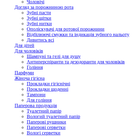
Чоловічі
Догляд за порожниною рота
Зубні пасти
Зубні щітки
Зубні нитки
Ополіскувачі для ротової порожнини
Відбілюючі смужки та індикація зубного нальоту
Дивитись всі
Для дітей
Для чоловіків
Шампуні та гелі для душу
Антиперспіранти та дезодоранти для чоловіків
Гоління
Парфуми
Жіноча гігієна
Прокладки гігієнічні
Прокладки щоденні
Тампони
Для гоління
Паперова продукція
Туалетний папір
Вологий туалетний папір
Паперові рушники
Паперові серветки
Вологі серветки