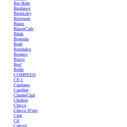
Bin Brite
Biodance
Bionicdry
Biorepair
Blanx
BlaserCafe
Blink
Bogenia
Bold
Borotalco
Bounce
Bravo
Bref
Brillà
COMPEED
CP-1
Capitano
Careline
ChanteСlair
Chelton
Chicco
Chicco D'oro
Cien
Cif
Citrosil