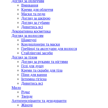
Догляд за обличчям
Вмивання
Креми для обличчя
Маски та педи
Догляд за шкірою
Догляд за губами
Дивитись всі
Декоративна косметика
Догляд за волоссям
Шампуні
Кондиціонери та маски
Гребінці та аксесуари для волосся
Стайлінгові засоби
Догляд за тілом
Догляд за руками та нігтями
Гелі для душу
Креми та скраби для тіла
Піни для ванни
Інтимна гігієна
Дивитись всі
Мило
Рідке
Тверде
Антиперспіранти та дезодоранти
Жіночі