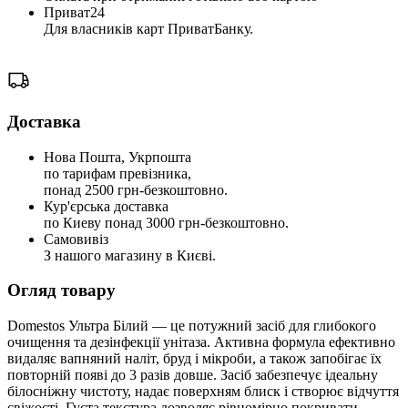
Приват24
Для власників карт ПриватБанку.
Доставка
Нова Пошта, Укрпошта
по тарифам превізника,
понад 2500 грн-безкоштовно.
Кур'єрська доставка
по Киеву понад 3000 грн-безкоштовно.
Самовивіз
З нашого магазину в Києві.
Огляд товару
Domestos Ультра Білий — це потужний засіб для глибокого
очищення та дезінфекції унітаза. Активна формула ефективно
видаляє вапняний наліт, бруд і мікроби, а також запобігає їх
повторній появі до 3 разів довше. Засіб забезпечує ідеальну
білосніжну чистоту, надає поверхням блиск і створює відчуття
свіжості. Густа текстура дозволяє рівномірно покривати