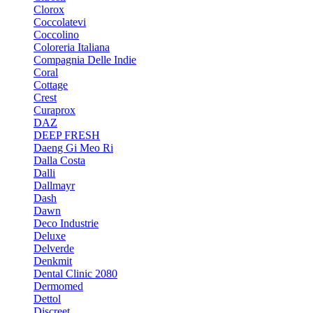
Clorox
Coccolatevi
Coccolino
Coloreria Italiana
Compagnia Delle Indie
Coral
Cottage
Crest
Curaprox
DAZ
DEEP FRESH
Daeng Gi Meo Ri
Dalla Costa
Dalli
Dallmayr
Dash
Dawn
Deco Industrie
Deluxe
Delverde
Denkmit
Dental Clinic 2080
Dermomed
Dettol
Discreet