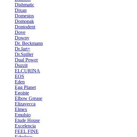
Dishmatic
Dixan
Domestos
Domopak
Dontodent
Dove
Downy
Dr. Beckmann
Dr.Jart+
Dr.Spiller
Dual Power
Duzzit
ELCURINA
EOS
Eden
Egg Planet
Egoiste
Elbow Grease
Elizavecca
Elmex
Emulsio
Etude House
Excelencia
FEEL FINE
Fabuloso