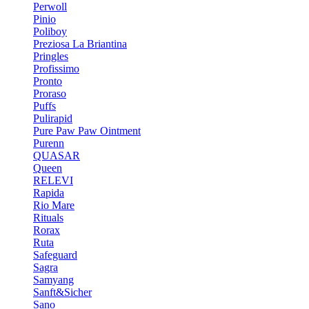
Perwoll
Pinio
Poliboy
Preziosa La Briantina
Pringles
Profissimo
Pronto
Proraso
Puffs
Pulirapid
Pure Paw Paw Ointment
Purenn
QUASAR
Queen
RELEVI
Rapida
Rio Mare
Rituals
Rorax
Ruta
Safeguard
Sagra
Samyang
Sanft&Sicher
Sano