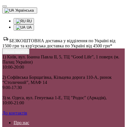
Українська
RU
UA
БЕЗКОШТОВНА доставка у відділення по Україні від
1500 грн та кур'єрська доставка по Україні від 4500 грн*
Наша адреса
1) Київ, вул. Іоанна Павла II, 5, ТЦ “Good Life”, 1 поверх (м.
Палац України)
10:00-20:00
2) Софіївська Борщагівка, Кільцева дорога 110-А, ринок
“Столичний”, МАФ 14
9:00-17:30
3) м. Одеса, вул. Генуезька 1-Е, ТЦ "Родос" (Аркадія),
10:00-21:00
До контактів
Про нас