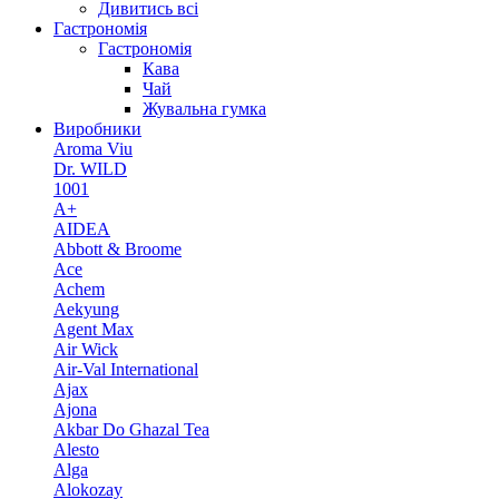
Дивитись всі
Гастрономія
Гастрономія
Кава
Чай
Жувальна гумка
Виробники
Aroma Viu
Dr. WILD
1001
A+
AIDEA
Abbott & Broome
Ace
Achem
Aekyung
Agent Max
Air Wick
Air-Val International
Ajax
Ajona
Akbar Do Ghazal Tea
Alesto
Alga
Alokozay