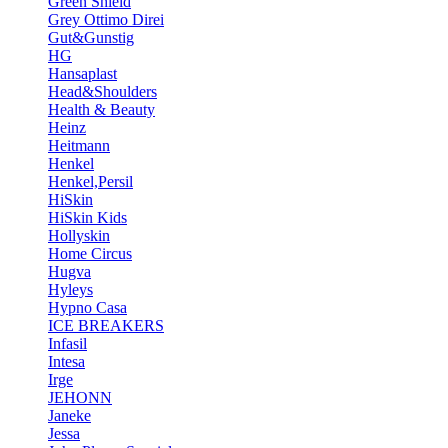
Green Shield
Grey Ottimo Direi
Gut&Gunstig
HG
Hansaplast
Head&Shoulders
Health & Beauty
Heinz
Heitmann
Henkel
Henkel,Persil
HiSkin
HiSkin Kids
Hollyskin
Home Circus
Hugva
Hyleys
Hypno Casa
ICE BREAKERS
Infasil
Intesa
Irge
JEHONN
Janeke
Jessa