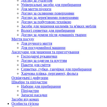
Догляд за туалетом
Універсальні засоби для прибирання
Для миття підлоги
Догляд за скляними поверхнями
Догляд за дерев'яними поверхнями
Догляд за побутовою технікою
Засоби для чищення килимів та м'яких меблів
Вологі серветки для прибирання
Догляд за домом після домашніх тварин
Миття посуду
Для ручного миття
Для посудомийної машини
Аксесуари для чищення та приготування
Господарчі рукавички
Догляд за одягом та взуттям
Пакети для сміття
Серветки, губки, ганчірки для прибирання
Харчова плівка, пергамент, фольга
Освіжувачі і дифузори
Швабри та піпідастри
Набори для прибирання
Піпідастри
Запасні насадки
Засоби від комах
Особиста гігієна