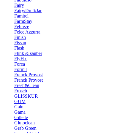
Fairy
Fairy/Dreft/Jar
Famirel
FarmStay
Febreze
Felce Azzurra
Finish
Fissan
Flash
Flink & sauber
FlyFix
Forea
Formil
Franck Provost
Franck Provost
Fresh&Clean
Frosch
GLISSKUR
GUM
Gain
Gama
Gillette
Glutoclean
Grab Green