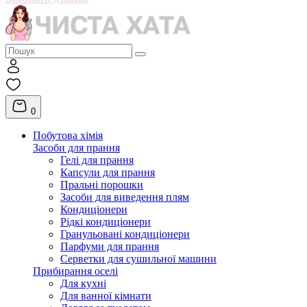
0
Побутова хімія
Засоби для прання
Гелі для прання
Капсули для прання
Пральні порошки
Засоби для виведення плям
Кондиціонери
Рідкі кондиціонери
Гранульовані кондиціонери
Парфуми для прання
Серветки для сушильної машини
Прибирання оселі
Для кухні
Для ванної кімнати