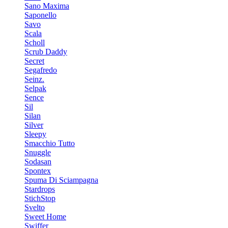
Sano Maxima
Saponello
Savo
Scala
Scholl
Scrub Daddy
Secret
Segafredo
Seinz.
Selpak
Sence
Sil
Silan
Silver
Sleepy
Smacchio Tutto
Snuggle
Sodasan
Spontex
Spuma Di Sciampagna
Stardrops
StichStop
Svelto
Sweet Home
Swiffer