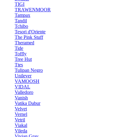
TIGI
TRAWENMOOR
Tampax
Tandil
Tchibo
Tesori d'Oriente
The Pink Stuff
Theramed
Tide
Toffly
Tree Hut
Ttes
Tulipan Negro
Unilever
VAMOOSH
VIDAL
Valledoro
Vanish
Vatika Dabur
Velvet
Vernel
Vetril
Viakal
Vileda
Vivian Gray