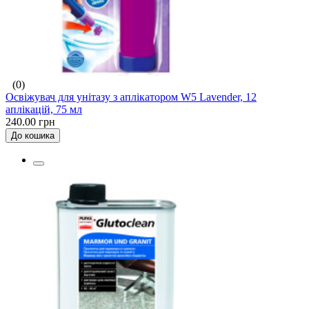
(0)
Освіжувач для унітазу з аплікатором W5 Lavender, 12
аплікацій, 75 мл
240.00 грн
До кошика