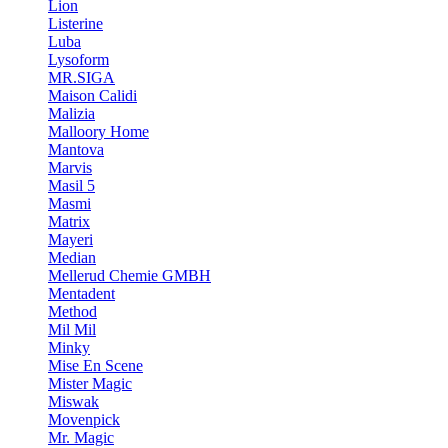
Lion
Listerine
Luba
Lysoform
MR.SIGA
Maison Calidi
Malizia
Malloory Home
Mantova
Marvis
Masil 5
Masmi
Matrix
Mayeri
Median
Mellerud Chemie GMBH
Mentadent
Method
Mil Mil
Minky
Mise En Scene
Mister Magic
Miswak
Movenpick
Mr. Magic