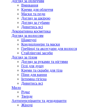
Догляд за обличчям
Вмивання
Креми для обличчя
Маски та педи
Догляд за шкірою
Догляд за губами
Дивитись всі
Декоративна косметика
Догляд за волоссям
Шампуні
Кондиціонери та маски
Гребінці та аксесуари для волосся
Стайлінгові засоби
Догляд за тілом
Догляд за руками та нігтями
Гелі для душу
Креми та скраби для тіла
Піни для ванни
Інтимна гігієна
Дивитись всі
Мило
Рідке
Тверде
Антиперспіранти та дезодоранти
Жіночі