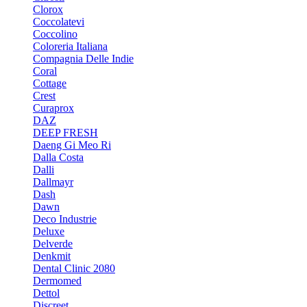
Clorox
Coccolatevi
Coccolino
Coloreria Italiana
Compagnia Delle Indie
Coral
Cottage
Crest
Curaprox
DAZ
DEEP FRESH
Daeng Gi Meo Ri
Dalla Costa
Dalli
Dallmayr
Dash
Dawn
Deco Industrie
Deluxe
Delverde
Denkmit
Dental Clinic 2080
Dermomed
Dettol
Discreet