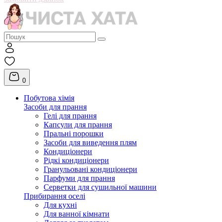
0
Побутова хімія
Засоби для прання
Гелі для прання
Капсули для прання
Пральні порошки
Засоби для виведення плям
Кондиціонери
Рідкі кондиціонери
Гранульовані кондиціонери
Парфуми для прання
Серветки для сушильної машини
Прибирання оселі
Для кухні
Для ванної кімнати