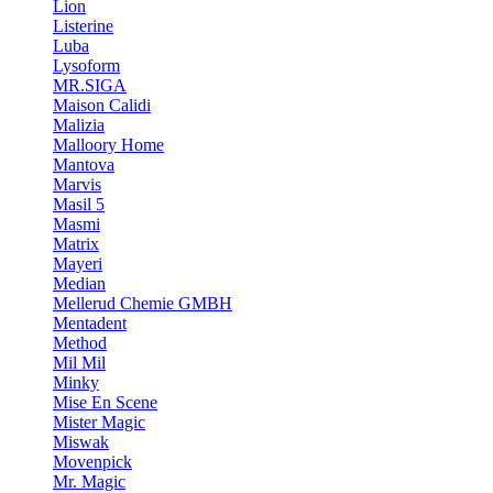
Lion
Listerine
Luba
Lysoform
MR.SIGA
Maison Calidi
Malizia
Malloory Home
Mantova
Marvis
Masil 5
Masmi
Matrix
Mayeri
Median
Mellerud Chemie GMBH
Mentadent
Method
Mil Mil
Minky
Mise En Scene
Mister Magic
Miswak
Movenpick
Mr. Magic