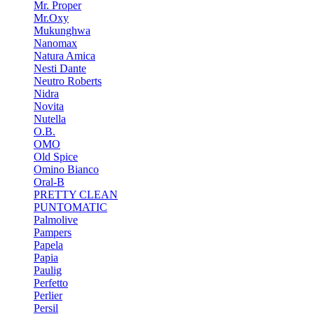
Mr. Proper
Mr.Oxy
Mukunghwa
Nanomax
Natura Amica
Nesti Dante
Neutro Roberts
Nidra
Novita
Nutella
O.B.
OMO
Old Spice
Omino Bianco
Oral-B
PRETTY CLEAN
PUNTOMATIC
Palmolive
Pampers
Papela
Papia
Paulig
Perfetto
Perlier
Persil