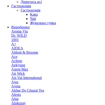
Дивитись всі
Гастрономія
Гастрономія
Кава
Чай
Жувальна гумка
Виробники
Aroma Viu
Dr. WILD
1001
A+
AIDEA
Abbott & Broome
Ace
Achem
Aekyung
Agent Max
Air Wick
Air-Val International
Ajax
Ajona
Akbar Do Ghazal Tea
Alesto
Alga
Alokozay