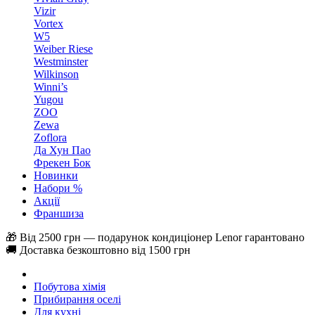
Vizir
Vortex
W5
Weiber Riese
Westminster
Wilkinson
Winni’s
Yugou
ZOO
Zewa
Zoflora
Да Хун Пао
Фрекен Бок
Новинки
Набори %
Акції
Франшиза
🎁 Від 2500 грн — подарунок кондиціонер Lenor гарантовано
🚚 Доставка безкоштовно від 1500 грн
Побутова хімія
Прибирання оселі
Для кухні