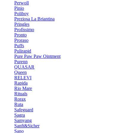
Perwoll
Pinio
Poliboy
Preziosa La Briantina
Pringles
Profissimo
Pronto
Proraso
Puffs
Pulirapid
Pure Paw Paw Ointment
Purenn
QUASAR
Queen
RELEVI
Rapida
Rio Mare
Rituals
Rorax
Ruta
Safeguard
Sagra
Samyang
Sanft&Sicher
Sano