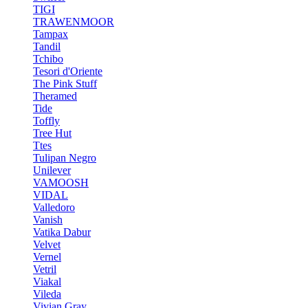
TIGI
TRAWENMOOR
Tampax
Tandil
Tchibo
Tesori d'Oriente
The Pink Stuff
Theramed
Tide
Toffly
Tree Hut
Ttes
Tulipan Negro
Unilever
VAMOOSH
VIDAL
Valledoro
Vanish
Vatika Dabur
Velvet
Vernel
Vetril
Viakal
Vileda
Vivian Gray