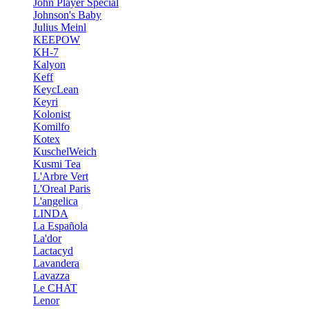
John Player Special
Johnson's Baby
Julius Meinl
KEEPOW
KH-7
Kalyon
Keff
KeycLean
Keyri
Kolonist
Komilfo
Kotex
KuschelWeich
Kusmi Tea
L'Arbre Vert
L'Oreal Paris
L'angelica
LINDA
La Española
La'dor
Lactacyd
Lavandera
Lavazza
Le CHAT
Lenor