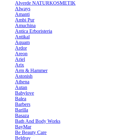
Alverde NATURKOSMETIK
Always
Amanti
Ambi Pur
Amuchina
Antica Erboristeria
Antikal
Aquam
Ardor
Areon
Ariel
Arix
Arm & Hammer
Astonish
Athena
Autan
Babylove
Balea
Barbers
Barilla
Basaza
Bath And Body Works
BayMar
Be Beauty Care
Beldray