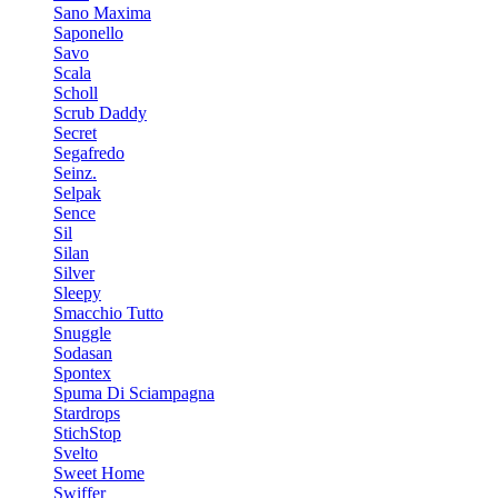
Sano Maxima
Saponello
Savo
Scala
Scholl
Scrub Daddy
Secret
Segafredo
Seinz.
Selpak
Sence
Sil
Silan
Silver
Sleepy
Smacchio Tutto
Snuggle
Sodasan
Spontex
Spuma Di Sciampagna
Stardrops
StichStop
Svelto
Sweet Home
Swiffer