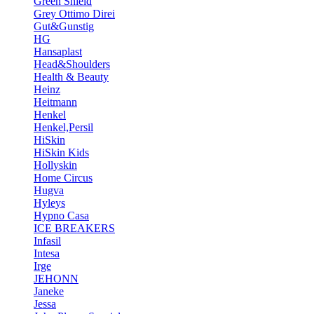
Green Shield
Grey Ottimo Direi
Gut&Gunstig
HG
Hansaplast
Head&Shoulders
Health & Beauty
Heinz
Heitmann
Henkel
Henkel,Persil
HiSkin
HiSkin Kids
Hollyskin
Home Circus
Hugva
Hyleys
Hypno Casa
ICE BREAKERS
Infasil
Intesa
Irge
JEHONN
Janeke
Jessa