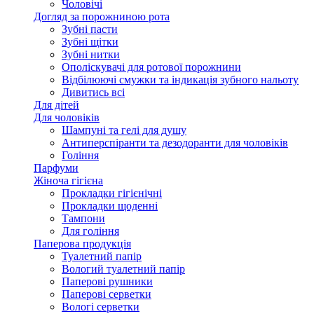
Чоловічі
Догляд за порожниною рота
Зубні пасти
Зубні щітки
Зубні нитки
Ополіскувачі для ротової порожнини
Відбілюючі смужки та індикація зубного нальоту
Дивитись всі
Для дітей
Для чоловіків
Шампуні та гелі для душу
Антиперспіранти та дезодоранти для чоловіків
Гоління
Парфуми
Жіноча гігієна
Прокладки гігієнічні
Прокладки щоденні
Тампони
Для гоління
Паперова продукція
Туалетний папір
Вологий туалетний папір
Паперові рушники
Паперові серветки
Вологі серветки