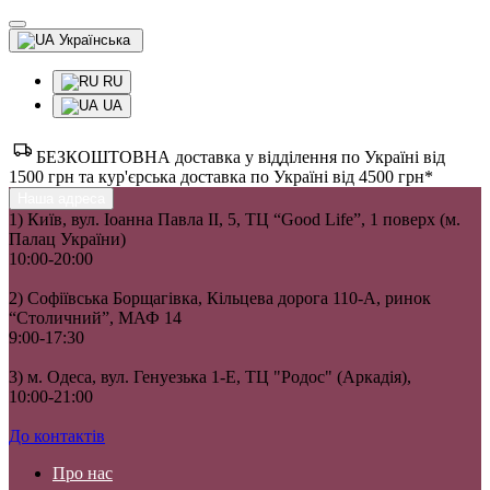
Українська
RU
UA
БЕЗКОШТОВНА доставка у відділення по Україні від
1500 грн та кур'єрська доставка по Україні від 4500 грн*
Наша адреса
1) Київ, вул. Іоанна Павла II, 5, ТЦ “Good Life”, 1 поверх (м.
Палац України)
10:00-20:00
2) Софіївська Борщагівка, Кільцева дорога 110-А, ринок
“Столичний”, МАФ 14
9:00-17:30
3) м. Одеса, вул. Генуезька 1-Е, ТЦ "Родос" (Аркадія),
10:00-21:00
До контактів
Про нас