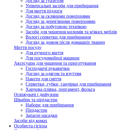
Догляд за туалетом
Універсальні засоби для прибирання
Для миття підлоги
Догляд за скляними поверхнями
Догляд за дерев'яними поверхнями
Догляд за побутовою технікою
Засоби для чищення килимів та м'яких меблів
Вологі серветки для прибирання
Догляд за домом після домашніх тварин
Миття посуду
Для ручного миття
Для посудомийної машини
Аксесуари для чищення та приготування
Господарчі рукавички
Догляд за одягом та взуттям
Пакети для сміття
Серветки, губки, ганчірки для прибирання
Харчова плівка, пергамент, фольга
Освіжувачі і дифузори
Швабри та піпідастри
Набори для прибирання
Піпідастри
Запасні насадки
Засоби від комах
Особиста гігієна