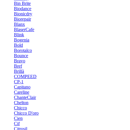
Bin Brite
Biodance
Bionicdry
Biorepair
Blanx
BlaserCafe
Blink
Bogenia
Bold
Borotalco
Bounce
Bravo
Bref
Brillà
COMPEED
CP-1
Capitano
Careline
ChanteСlair
Chelton
Chicco
Chicco D'oro
Cien
Cif
Citrosil