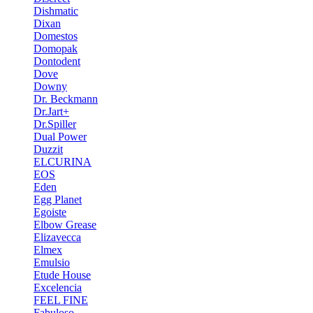
Dishmatic
Dixan
Domestos
Domopak
Dontodent
Dove
Downy
Dr. Beckmann
Dr.Jart+
Dr.Spiller
Dual Power
Duzzit
ELCURINA
EOS
Eden
Egg Planet
Egoiste
Elbow Grease
Elizavecca
Elmex
Emulsio
Etude House
Excelencia
FEEL FINE
Fabuloso