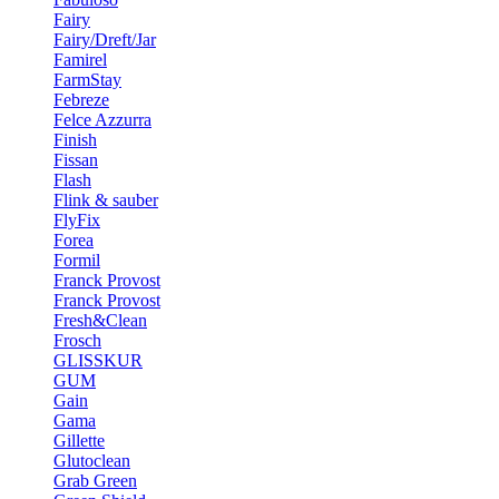
Fairy
Fairy/Dreft/Jar
Famirel
FarmStay
Febreze
Felce Azzurra
Finish
Fissan
Flash
Flink & sauber
FlyFix
Forea
Formil
Franck Provost
Franck Provost
Fresh&Clean
Frosch
GLISSKUR
GUM
Gain
Gama
Gillette
Glutoclean
Grab Green