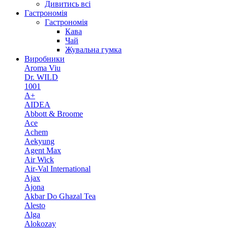
Дивитись всі
Гастрономія
Гастрономія
Кава
Чай
Жувальна гумка
Виробники
Aroma Viu
Dr. WILD
1001
A+
AIDEA
Abbott & Broome
Ace
Achem
Aekyung
Agent Max
Air Wick
Air-Val International
Ajax
Ajona
Akbar Do Ghazal Tea
Alesto
Alga
Alokozay