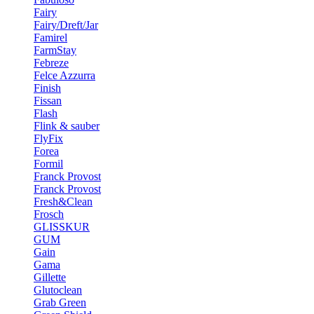
Fairy
Fairy/Dreft/Jar
Famirel
FarmStay
Febreze
Felce Azzurra
Finish
Fissan
Flash
Flink & sauber
FlyFix
Forea
Formil
Franck Provost
Franck Provost
Fresh&Clean
Frosch
GLISSKUR
GUM
Gain
Gama
Gillette
Glutoclean
Grab Green