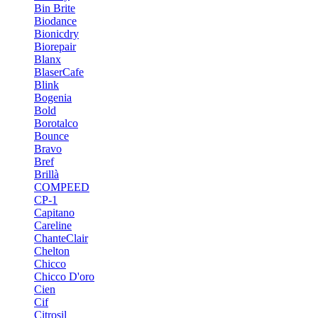
Bin Brite
Biodance
Bionicdry
Biorepair
Blanx
BlaserCafe
Blink
Bogenia
Bold
Borotalco
Bounce
Bravo
Bref
Brillà
COMPEED
CP-1
Capitano
Careline
ChanteСlair
Chelton
Chicco
Chicco D'oro
Cien
Cif
Citrosil