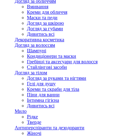
Догляд за обличчям
Вмивання
Креми для обличчя
Маски та педи
Догляд за шкірою
Догляд за губами
Дивитись всі
Декоративна косметика
Догляд за волоссям
Шампуні
Кондиціонери та маски
Гребінці та аксесуари для волосся
Стайлінгові засоби
Догляд за тілом
Догляд за руками та нігтями
Гелі для душу
Креми та скраби для тіла
Піни для ванни
Інтимна гігієна
Дивитись всі
Мило
Рідке
Тверде
Антиперспіранти та дезодоранти
Жіночі