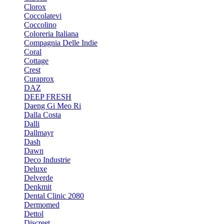
Clorox
Coccolatevi
Coccolino
Coloreria Italiana
Compagnia Delle Indie
Coral
Cottage
Crest
Curaprox
DAZ
DEEP FRESH
Daeng Gi Meo Ri
Dalla Costa
Dalli
Dallmayr
Dash
Dawn
Deco Industrie
Deluxe
Delverde
Denkmit
Dental Clinic 2080
Dermomed
Dettol
Discreet