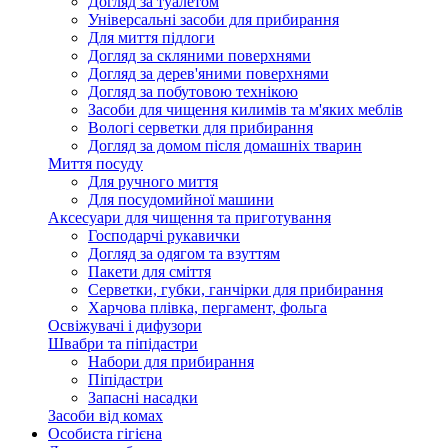
Догляд за туалетом
Універсальні засоби для прибирання
Для миття підлоги
Догляд за скляними поверхнями
Догляд за дерев'яними поверхнями
Догляд за побутовою технікою
Засоби для чищення килимів та м'яких меблів
Вологі серветки для прибирання
Догляд за домом після домашніх тварин
Миття посуду
Для ручного миття
Для посудомийної машини
Аксесуари для чищення та приготування
Господарчі рукавички
Догляд за одягом та взуттям
Пакети для сміття
Серветки, губки, ганчірки для прибирання
Харчова плівка, пергамент, фольга
Освіжувачі і дифузори
Швабри та піпідастри
Набори для прибирання
Піпідастри
Запасні насадки
Засоби від комах
Особиста гігієна