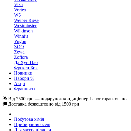
Vizir
Vortex
W5
Weiber Riese
Westminster
Wilkinson
Winni’s
Yugou
ZOO
Zewa
Zoflora
Да Хун Пао
Фрекен Бок
Новинки
Набори %
Акції
Франшиза
🎁 Від 2500 грн — подарунок кондиціонер Lenor гарантовано
🚚 Доставка безкоштовно від 1500 грн
Побутова хімія
Прибирання оселі
Для миття підлоги