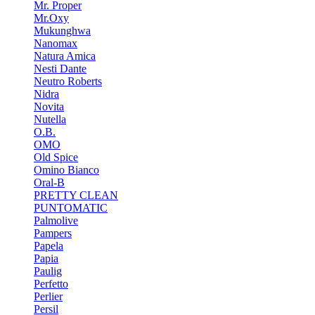
Mr. Proper
Mr.Oxy
Mukunghwa
Nanomax
Natura Amica
Nesti Dante
Neutro Roberts
Nidra
Novita
Nutella
O.B.
OMO
Old Spice
Omino Bianco
Oral-B
PRETTY CLEAN
PUNTOMATIC
Palmolive
Pampers
Papela
Papia
Paulig
Perfetto
Perlier
Persil