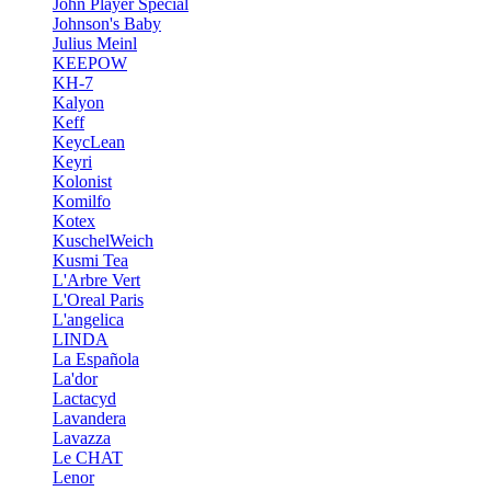
John Player Special
Johnson's Baby
Julius Meinl
KEEPOW
KH-7
Kalyon
Keff
KeycLean
Keyri
Kolonist
Komilfo
Kotex
KuschelWeich
Kusmi Tea
L'Arbre Vert
L'Oreal Paris
L'angelica
LINDA
La Española
La'dor
Lactacyd
Lavandera
Lavazza
Le CHAT
Lenor