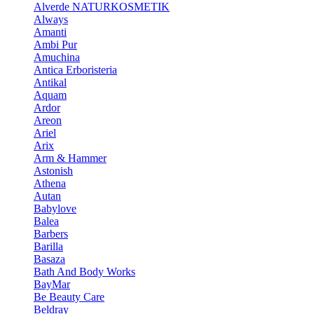
Alverde NATURKOSMETIK
Always
Amanti
Ambi Pur
Amuchina
Antica Erboristeria
Antikal
Aquam
Ardor
Areon
Ariel
Arix
Arm & Hammer
Astonish
Athena
Autan
Babylove
Balea
Barbers
Barilla
Basaza
Bath And Body Works
BayMar
Be Beauty Care
Beldray