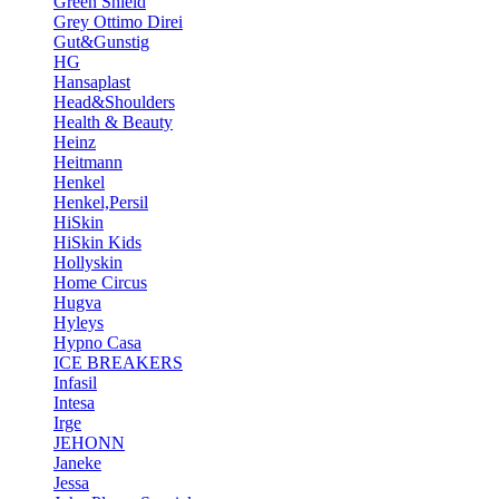
Green Shield
Grey Ottimo Direi
Gut&Gunstig
HG
Hansaplast
Head&Shoulders
Health & Beauty
Heinz
Heitmann
Henkel
Henkel,Persil
HiSkin
HiSkin Kids
Hollyskin
Home Circus
Hugva
Hyleys
Hypno Casa
ICE BREAKERS
Infasil
Intesa
Irge
JEHONN
Janeke
Jessa