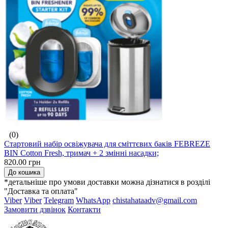
(0)
Стартовий набір освіжувача для сміттєвих баків FEBREZE
BIN Cotton Fresh, тримач + 2 змінні насадки;
820.00 грн
До кошика
*детальніше про умови доставки можна дізнатися в розділі
"Доставка та оплата"
Viber
Viber
Telegram
WhatsApp
chistahataadv@gmail.com
Замовити дзвінок
Контакти