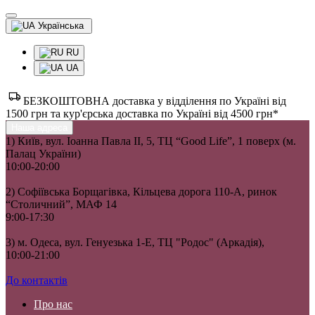
Українська
RU
UA
БЕЗКОШТОВНА доставка у відділення по Україні від
1500 грн та кур'єрська доставка по Україні від 4500 грн*
Наша адреса
1) Київ, вул. Іоанна Павла II, 5, ТЦ “Good Life”, 1 поверх (м.
Палац України)
10:00-20:00
2) Софіївська Борщагівка, Кільцева дорога 110-А, ринок
“Столичний”, МАФ 14
9:00-17:30
3) м. Одеса, вул. Генуезька 1-Е, ТЦ "Родос" (Аркадія),
10:00-21:00
До контактів
Про нас