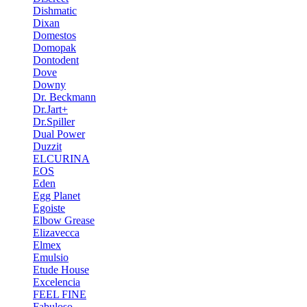
Dishmatic
Dixan
Domestos
Domopak
Dontodent
Dove
Downy
Dr. Beckmann
Dr.Jart+
Dr.Spiller
Dual Power
Duzzit
ELCURINA
EOS
Eden
Egg Planet
Egoiste
Elbow Grease
Elizavecca
Elmex
Emulsio
Etude House
Excelencia
FEEL FINE
Fabuloso