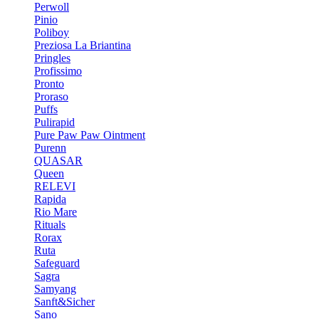
Perwoll
Pinio
Poliboy
Preziosa La Briantina
Pringles
Profissimo
Pronto
Proraso
Puffs
Pulirapid
Pure Paw Paw Ointment
Purenn
QUASAR
Queen
RELEVI
Rapida
Rio Mare
Rituals
Rorax
Ruta
Safeguard
Sagra
Samyang
Sanft&Sicher
Sano