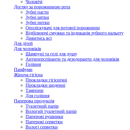
Чоловічі
Догляд за порожниною рота
Зубні пасти
Зубні щітки
Зубні нитки
Ополіскувачі для ротової порожнини
Відбілюючі смужки та індикація зубного нальоту
Дивитись всі
Для дітей
Для чоловіків
Шампуні та гелі для душу
Антиперспіранти та дезодоранти для чоловіків
Гоління
Парфуми
Жіноча гігієна
Прокладки гігієнічні
Прокладки щоденні
Тампони
Для гоління
Паперова продукція
Туалетний папір
Вологий туалетний папір
Паперові рушники
Паперові серветки
Вологі серветки