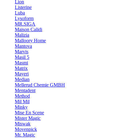
Lion
Listerine
Luba
Lysoform
MR.SIGA
Maison Calidi
Malizia
Malloory Home
Mantova
Marvis
Masil 5
Masmi
Matrix
Mayeri
Median
Mellerud Chemie GMBH
Mentadent
Method
Mil Mil
Minky
Mise En Scene
Mister Magic
Miswak
Movenpick
Mr. Magic