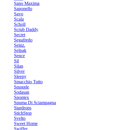
Sano Maxima
Saponello
Savo
Scala
Scholl
Scrub Daddy
Secret
Segafredo
Seinz.
Selpak
Sence
Sil
Silan
Silver
Sleepy
Smacchio Tutto
Snuggle
Sodasan
Spontex
Spuma Di Sciampagna
Stardrops
StichStop
Svelto
Sweet Home
Swiffer