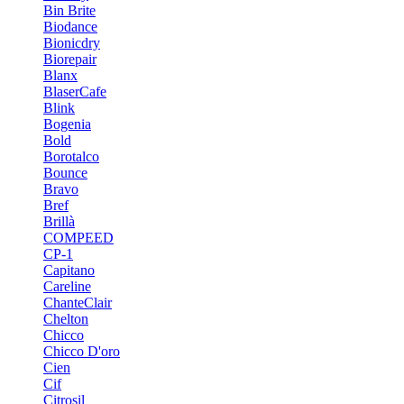
Bin Brite
Biodance
Bionicdry
Biorepair
Blanx
BlaserCafe
Blink
Bogenia
Bold
Borotalco
Bounce
Bravo
Bref
Brillà
COMPEED
CP-1
Capitano
Careline
ChanteСlair
Chelton
Chicco
Chicco D'oro
Cien
Cif
Citrosil