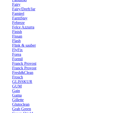
Fairy
Fairy/Dreft/Jar
Famirel
FarmStay
Febreze
Felce Azzurra
Finish
Fissan
Flash
Flink & sauber
FlyFix
Forea
Formil
Franck Provost
Franck Provost
Fresh&Clean
Frosch
GLISSKUR
GUM
Gain
Gama
Gillette
Glutoclean
Grab Green