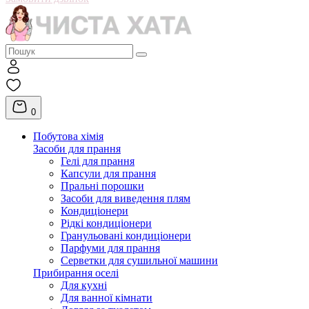
0
Побутова хімія
Засоби для прання
Гелі для прання
Капсули для прання
Пральні порошки
Засоби для виведення плям
Кондиціонери
Рідкі кондиціонери
Гранульовані кондиціонери
Парфуми для прання
Серветки для сушильної машини
Прибирання оселі
Для кухні
Для ванної кімнати