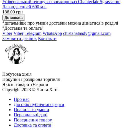
Універсальний очищувач знежирювач Chanteclair Sgrassatore
Лаванда спрей 600 мл
186.00 грн
До кошика
*детальніше про умови доставки можна дізнатися в розділі
"Доставка та оплата"
Viber
Viber
Telegram
WhatsApp
chistahataadv@gmail.com
Замовити дзвінок
Контакти
Побутова хімія
Покупки і роздрібна торгівля
Якісні товари з Європи
Copyright 2023 © Чиста Хата
Про нас
Договір публічної оферти
Правила та умови
Персональні дані
Повернення товару
Доставка та оплата