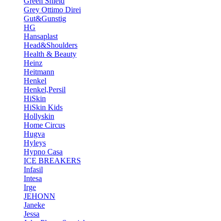
Green Shield
Grey Ottimo Direi
Gut&Gunstig
HG
Hansaplast
Head&Shoulders
Health & Beauty
Heinz
Heitmann
Henkel
Henkel,Persil
HiSkin
HiSkin Kids
Hollyskin
Home Circus
Hugva
Hyleys
Hypno Casa
ICE BREAKERS
Infasil
Intesa
Irge
JEHONN
Janeke
Jessa