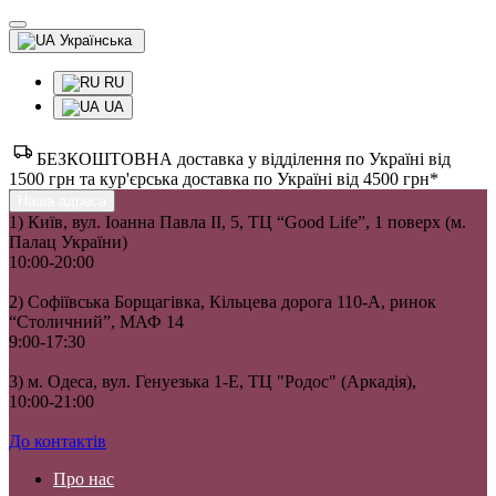
Українська
RU
UA
БЕЗКОШТОВНА доставка у відділення по Україні від
1500 грн та кур'єрська доставка по Україні від 4500 грн*
Наша адреса
1) Київ, вул. Іоанна Павла II, 5, ТЦ “Good Life”, 1 поверх (м.
Палац України)
10:00-20:00
2) Софіївська Борщагівка, Кільцева дорога 110-А, ринок
“Столичний”, МАФ 14
9:00-17:30
3) м. Одеса, вул. Генуезька 1-Е, ТЦ "Родос" (Аркадія),
10:00-21:00
До контактів
Про нас