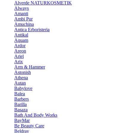
Alverde NATURKOSMETIK
Always
Amanti
Ambi Pur
Amuchina
Antica Erboristeria
Antikal
Aquam
Ardor
Areon
Ariel
Arix
Arm & Hammer
Astonish
Athena
Autan
Babylove
Balea
Barbers
Barilla
Basaza
Bath And Body Works
BayMar
Be Beauty Care
Beldray