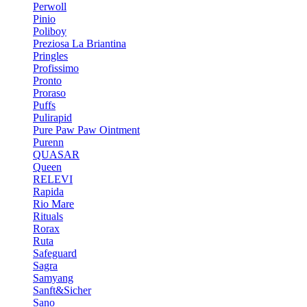
Perwoll
Pinio
Poliboy
Preziosa La Briantina
Pringles
Profissimo
Pronto
Proraso
Puffs
Pulirapid
Pure Paw Paw Ointment
Purenn
QUASAR
Queen
RELEVI
Rapida
Rio Mare
Rituals
Rorax
Ruta
Safeguard
Sagra
Samyang
Sanft&Sicher
Sano