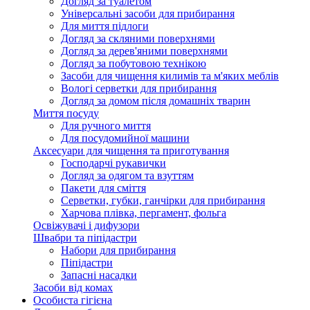
Догляд за туалетом
Універсальні засоби для прибирання
Для миття підлоги
Догляд за скляними поверхнями
Догляд за дерев'яними поверхнями
Догляд за побутовою технікою
Засоби для чищення килимів та м'яких меблів
Вологі серветки для прибирання
Догляд за домом після домашніх тварин
Миття посуду
Для ручного миття
Для посудомийної машини
Аксесуари для чищення та приготування
Господарчі рукавички
Догляд за одягом та взуттям
Пакети для сміття
Серветки, губки, ганчірки для прибирання
Харчова плівка, пергамент, фольга
Освіжувачі і дифузори
Швабри та піпідастри
Набори для прибирання
Піпідастри
Запасні насадки
Засоби від комах
Особиста гігієна