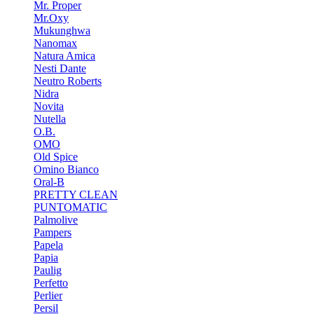
Mr. Proper
Mr.Oxy
Mukunghwa
Nanomax
Natura Amica
Nesti Dante
Neutro Roberts
Nidra
Novita
Nutella
O.B.
OMO
Old Spice
Omino Bianco
Oral-B
PRETTY CLEAN
PUNTOMATIC
Palmolive
Pampers
Papela
Papia
Paulig
Perfetto
Perlier
Persil