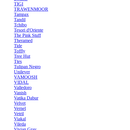
TIGI
TRAWENMOOR
Tampax
Tandil
Tchibo
Tesori d'Oriente
The Pink Stuff
Theramed
Tide
Toffly
Tree Hut
Ttes
Tulipan Negro
Unilever
VAMOOSH
VIDAL
Valledoro
Vanish
Vatika Dabur
Velvet
Vernel
Vetril
Viakal
Vileda
Vivian Gray