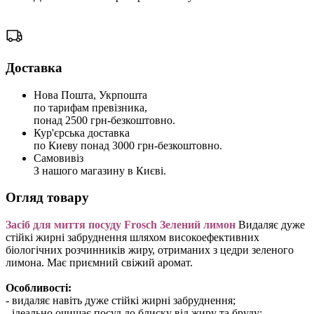
Доставка
Нова Пошта, Укрпошта
по тарифам превізника,
понад 2500 грн-безкоштовно.
Кур'єрська доставка
по Киеву понад 3000 грн-безкоштовно.
Самовивіз
З нашого магазину в Києві.
Огляд товару
Засіб для миття посуду Frosch Зелений лимон
Видаляє дуже
стійкі жирні забруднення шляхом високоефективних
біологічних розчинників жиру, отриманих з цедри зеленого
лимона. Має приємний свіжий аромат.
Особливості:
- видаляє навіть дуже стійкі жирні забруднення;
- ідеально очищає посуд до блиску від жиру та бруду;