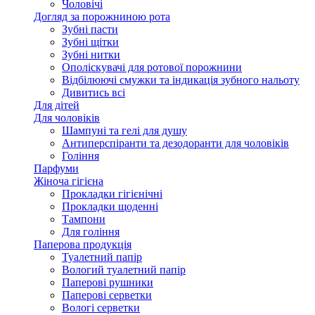
Чоловічі
Догляд за порожниною рота
Зубні пасти
Зубні щітки
Зубні нитки
Ополіскувачі для ротової порожнини
Відбілюючі смужки та індикація зубного нальоту
Дивитись всі
Для дітей
Для чоловіків
Шампуні та гелі для душу
Антиперспіранти та дезодоранти для чоловіків
Гоління
Парфуми
Жіноча гігієна
Прокладки гігієнічні
Прокладки щоденні
Тампони
Для гоління
Паперова продукція
Туалетний папір
Вологий туалетний папір
Паперові рушники
Паперові серветки
Вологі серветки