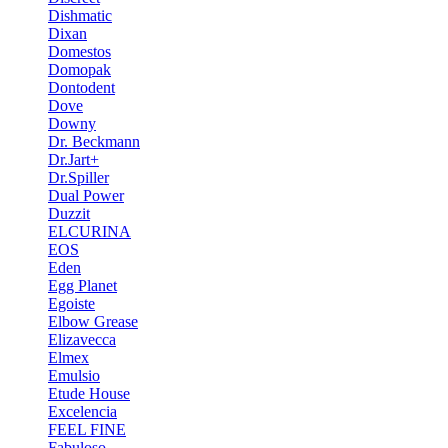
Dishmatic
Dixan
Domestos
Domopak
Dontodent
Dove
Downy
Dr. Beckmann
Dr.Jart+
Dr.Spiller
Dual Power
Duzzit
ELCURINA
EOS
Eden
Egg Planet
Egoiste
Elbow Grease
Elizavecca
Elmex
Emulsio
Etude House
Excelencia
FEEL FINE
Fabuloso