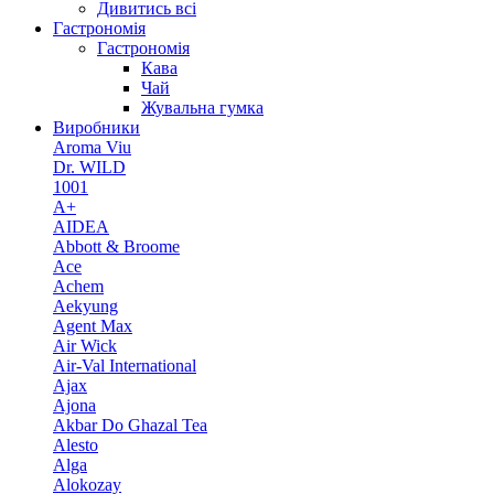
Дивитись всі
Гастрономія
Гастрономія
Кава
Чай
Жувальна гумка
Виробники
Aroma Viu
Dr. WILD
1001
A+
AIDEA
Abbott & Broome
Ace
Achem
Aekyung
Agent Max
Air Wick
Air-Val International
Ajax
Ajona
Akbar Do Ghazal Tea
Alesto
Alga
Alokozay