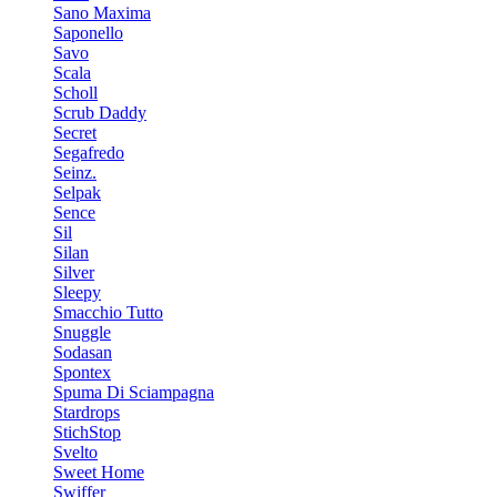
Sano Maxima
Saponello
Savo
Scala
Scholl
Scrub Daddy
Secret
Segafredo
Seinz.
Selpak
Sence
Sil
Silan
Silver
Sleepy
Smacchio Tutto
Snuggle
Sodasan
Spontex
Spuma Di Sciampagna
Stardrops
StichStop
Svelto
Sweet Home
Swiffer