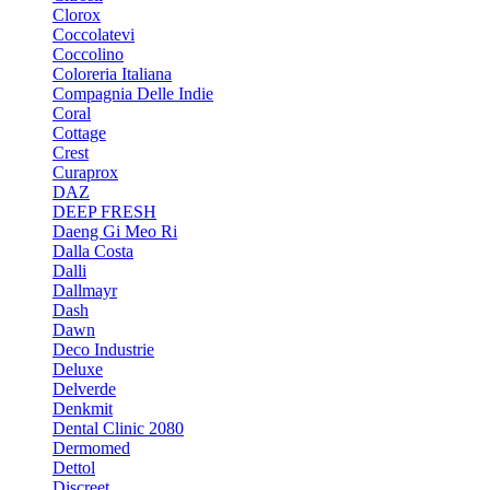
Clorox
Coccolatevi
Coccolino
Coloreria Italiana
Compagnia Delle Indie
Coral
Cottage
Crest
Curaprox
DAZ
DEEP FRESH
Daeng Gi Meo Ri
Dalla Costa
Dalli
Dallmayr
Dash
Dawn
Deco Industrie
Deluxe
Delverde
Denkmit
Dental Clinic 2080
Dermomed
Dettol
Discreet