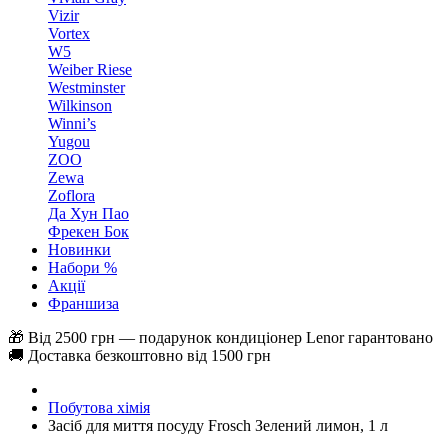
Vizir
Vortex
W5
Weiber Riese
Westminster
Wilkinson
Winni’s
Yugou
ZOO
Zewa
Zoflora
Да Хун Пао
Фрекен Бок
Новинки
Набори %
Акції
Франшиза
🎁 Від 2500 грн — подарунок кондиціонер Lenor гарантовано
🚚 Доставка безкоштовно від 1500 грн
Побутова хімія
Засіб для миття посуду Frosch Зелений лимон, 1 л