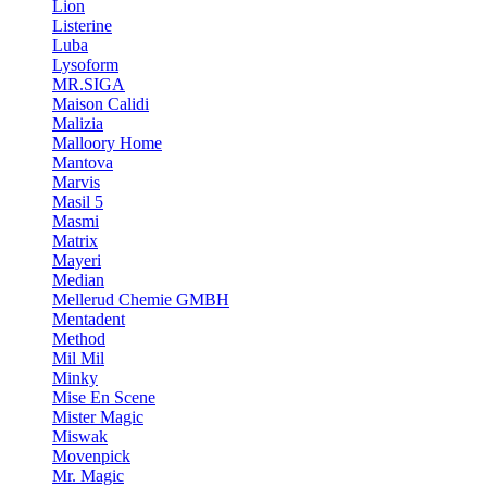
Lion
Listerine
Luba
Lysoform
MR.SIGA
Maison Calidi
Malizia
Malloory Home
Mantova
Marvis
Masil 5
Masmi
Matrix
Mayeri
Median
Mellerud Chemie GMBH
Mentadent
Method
Mil Mil
Minky
Mise En Scene
Mister Magic
Miswak
Movenpick
Mr. Magic