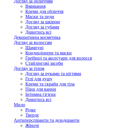
Догляд за обличчям
Вмивання
Креми для обличчя
Маски та педи
Догляд за шкірою
Догляд за губами
Дивитись всі
Декоративна косметика
Догляд за волоссям
Шампуні
Кондиціонери та маски
Гребінці та аксесуари для волосся
Стайлінгові засоби
Догляд за тілом
Догляд за руками та нігтями
Гелі для душу
Креми та скраби для тіла
Піни для ванни
Інтимна гігієна
Дивитись всі
Мило
Рідке
Тверде
Антиперспіранти та дезодоранти
Жіночі