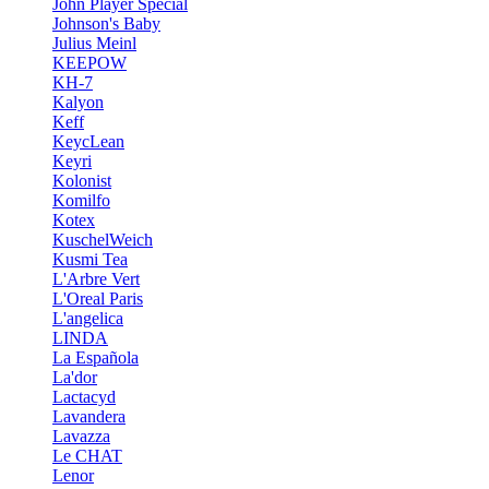
John Player Special
Johnson's Baby
Julius Meinl
KEEPOW
KH-7
Kalyon
Keff
KeycLean
Keyri
Kolonist
Komilfo
Kotex
KuschelWeich
Kusmi Tea
L'Arbre Vert
L'Oreal Paris
L'angelica
LINDA
La Española
La'dor
Lactacyd
Lavandera
Lavazza
Le CHAT
Lenor