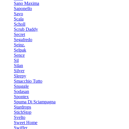
Sano Maxima
Saponello
Savo
Scala
Scholl
Scrub Daddy
Secret
Segafredo
Seinz.
Selpak
Sence
Sil
Silan
Silver
Sleepy
Smacchio Tutto
Snuggle
Sodasan
Spontex
Spuma Di Sciampagna
Stardrops
StichStop
Svelto
Sweet Home
Swiffer