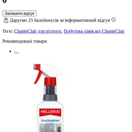
Залишити відгук
Даруємо 25 балобонусів за інформативний відгук
Теги:
ChanteСlair для підлоги
,
Побутова хімія від ChanteСlair
Рекомендовані товари