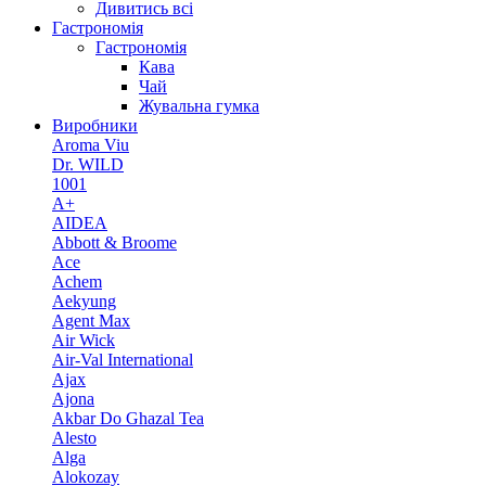
Дивитись всі
Гастрономія
Гастрономія
Кава
Чай
Жувальна гумка
Виробники
Aroma Viu
Dr. WILD
1001
A+
AIDEA
Abbott & Broome
Ace
Achem
Aekyung
Agent Max
Air Wick
Air-Val International
Ajax
Ajona
Akbar Do Ghazal Tea
Alesto
Alga
Alokozay