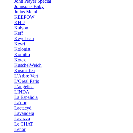
John Player Special
Johnson's Baby
Julius Meinl
KEEPOW
KH-7
Kalyon
Keff
KeycLean
Keyri
Kolonist
Komilfo
Kotex
KuschelWeich
Kusmi Tea
L'Arbre Vert
L'Oreal Paris
L'angelica
LINDA
La Española
La'dor
Lactacyd
Lavandera
Lavazza
Le CHAT
Lenor