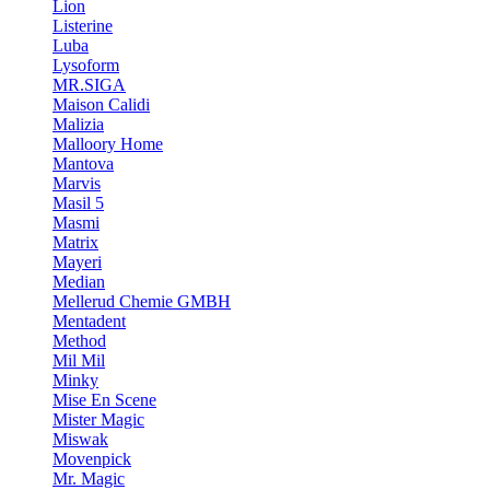
Lion
Listerine
Luba
Lysoform
MR.SIGA
Maison Calidi
Malizia
Malloory Home
Mantova
Marvis
Masil 5
Masmi
Matrix
Mayeri
Median
Mellerud Chemie GMBH
Mentadent
Method
Mil Mil
Minky
Mise En Scene
Mister Magic
Miswak
Movenpick
Mr. Magic