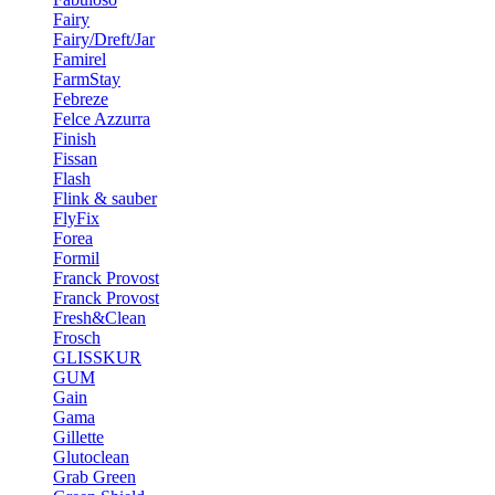
Fairy
Fairy/Dreft/Jar
Famirel
FarmStay
Febreze
Felce Azzurra
Finish
Fissan
Flash
Flink & sauber
FlyFix
Forea
Formil
Franck Provost
Franck Provost
Fresh&Clean
Frosch
GLISSKUR
GUM
Gain
Gama
Gillette
Glutoclean
Grab Green