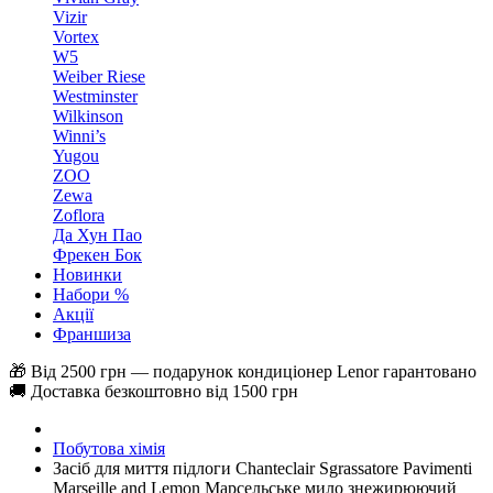
Vizir
Vortex
W5
Weiber Riese
Westminster
Wilkinson
Winni’s
Yugou
ZOO
Zewa
Zoflora
Да Хун Пао
Фрекен Бок
Новинки
Набори %
Акції
Франшиза
🎁 Від 2500 грн — подарунок кондиціонер Lenor гарантовано
🚚 Доставка безкоштовно від 1500 грн
Побутова хімія
Засіб для миття підлоги Chanteclair Sgrassatore Pavimenti
Marseille and Lemon Марсельське мило знежирюючий