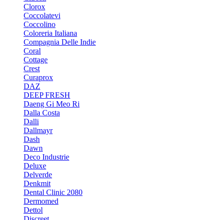
Clorox
Coccolatevi
Coccolino
Coloreria Italiana
Compagnia Delle Indie
Coral
Cottage
Crest
Curaprox
DAZ
DEEP FRESH
Daeng Gi Meo Ri
Dalla Costa
Dalli
Dallmayr
Dash
Dawn
Deco Industrie
Deluxe
Delverde
Denkmit
Dental Clinic 2080
Dermomed
Dettol
Discreet