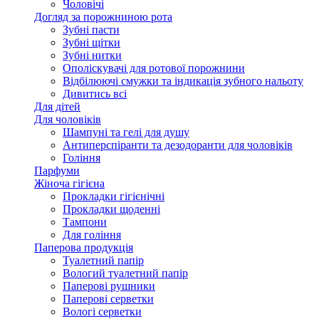
Чоловічі
Догляд за порожниною рота
Зубні пасти
Зубні щітки
Зубні нитки
Ополіскувачі для ротової порожнини
Відбілюючі смужки та індикація зубного нальоту
Дивитись всі
Для дітей
Для чоловіків
Шампуні та гелі для душу
Антиперспіранти та дезодоранти для чоловіків
Гоління
Парфуми
Жіноча гігієна
Прокладки гігієнічні
Прокладки щоденні
Тампони
Для гоління
Паперова продукція
Туалетний папір
Вологий туалетний папір
Паперові рушники
Паперові серветки
Вологі серветки