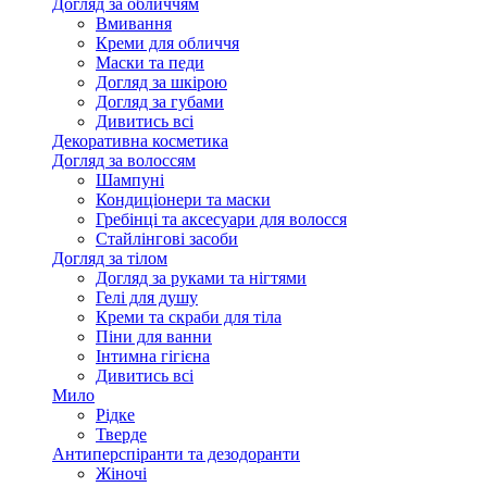
Догляд за обличчям
Вмивання
Креми для обличчя
Маски та педи
Догляд за шкірою
Догляд за губами
Дивитись всі
Декоративна косметика
Догляд за волоссям
Шампуні
Кондиціонери та маски
Гребінці та аксесуари для волосся
Стайлінгові засоби
Догляд за тілом
Догляд за руками та нігтями
Гелі для душу
Креми та скраби для тіла
Піни для ванни
Інтимна гігієна
Дивитись всі
Мило
Рідке
Тверде
Антиперспіранти та дезодоранти
Жіночі