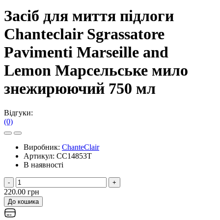
Засіб для миття підлоги
Chanteclair Sgrassatore
Pavimenti Marseille and
Lemon Марсельське мило
знежирюючий 750 мл
Відгуки:
(0)
Виробник:
ChanteСlair
Артикул:
CC14853T
В наявності
-
+
220.00 грн
До кошика