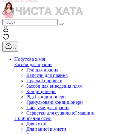
0
Побутова хімія
Засоби для прання
Гелі для прання
Капсули для прання
Пральні порошки
Засоби для виведення плям
Кондиціонери
Рідкі кондиціонери
Гранульовані кондиціонери
Парфуми для прання
Серветки для сушильної машини
Прибирання оселі
Для кухні
Для ванної кімнати