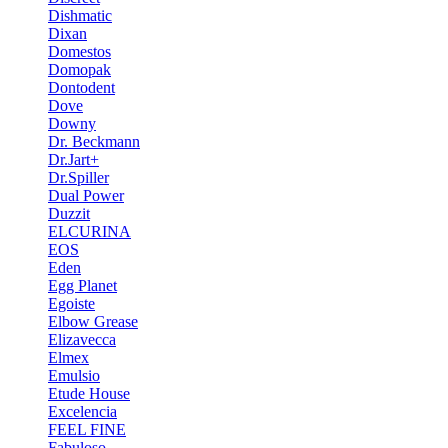
Dishmatic
Dixan
Domestos
Domopak
Dontodent
Dove
Downy
Dr. Beckmann
Dr.Jart+
Dr.Spiller
Dual Power
Duzzit
ELCURINA
EOS
Eden
Egg Planet
Egoiste
Elbow Grease
Elizavecca
Elmex
Emulsio
Etude House
Excelencia
FEEL FINE
Fabuloso