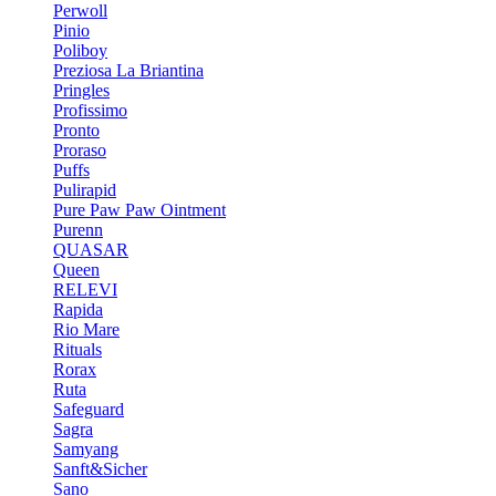
Perwoll
Pinio
Poliboy
Preziosa La Briantina
Pringles
Profissimo
Pronto
Proraso
Puffs
Pulirapid
Pure Paw Paw Ointment
Purenn
QUASAR
Queen
RELEVI
Rapida
Rio Mare
Rituals
Rorax
Ruta
Safeguard
Sagra
Samyang
Sanft&Sicher
Sano