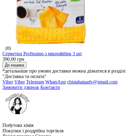
(0)
Серветки Profissimo з мікрофібри 3 шт
390.00 грн
До кошика
*детальніше про умови доставки можна дізнатися в розділі
"Доставка та оплата"
Viber
Viber
Telegram
WhatsApp
chistahataadv@gmail.com
Замовити дзвінок
Контакти
Побутова хімія
Покупки і роздрібна торгівля