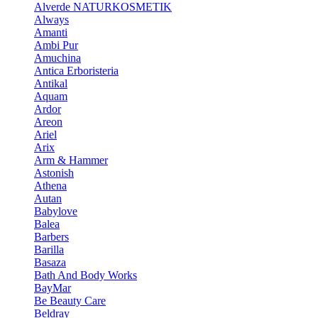
Alverde NATURKOSMETIK
Always
Amanti
Ambi Pur
Amuchina
Antica Erboristeria
Antikal
Aquam
Ardor
Areon
Ariel
Arix
Arm & Hammer
Astonish
Athena
Autan
Babylove
Balea
Barbers
Barilla
Basaza
Bath And Body Works
BayMar
Be Beauty Care
Beldray