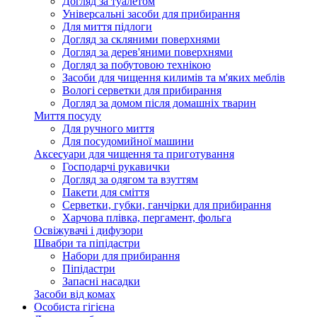
Догляд за туалетом
Універсальні засоби для прибирання
Для миття підлоги
Догляд за скляними поверхнями
Догляд за дерев'яними поверхнями
Догляд за побутовою технікою
Засоби для чищення килимів та м'яких меблів
Вологі серветки для прибирання
Догляд за домом після домашніх тварин
Миття посуду
Для ручного миття
Для посудомийної машини
Аксесуари для чищення та приготування
Господарчі рукавички
Догляд за одягом та взуттям
Пакети для сміття
Серветки, губки, ганчірки для прибирання
Харчова плівка, пергамент, фольга
Освіжувачі і дифузори
Швабри та піпідастри
Набори для прибирання
Піпідастри
Запасні насадки
Засоби від комах
Особиста гігієна