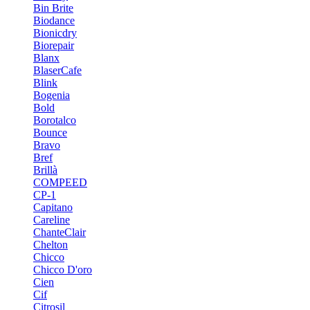
Bin Brite
Biodance
Bionicdry
Biorepair
Blanx
BlaserCafe
Blink
Bogenia
Bold
Borotalco
Bounce
Bravo
Bref
Brillà
COMPEED
CP-1
Capitano
Careline
ChanteСlair
Chelton
Chicco
Chicco D'oro
Cien
Cif
Citrosil