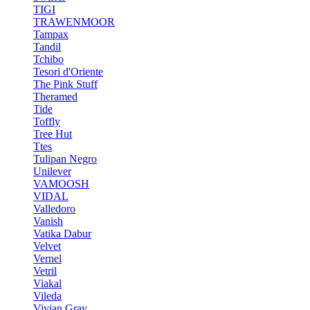
TIGI
TRAWENMOOR
Tampax
Tandil
Tchibo
Tesori d'Oriente
The Pink Stuff
Theramed
Tide
Toffly
Tree Hut
Ttes
Tulipan Negro
Unilever
VAMOOSH
VIDAL
Valledoro
Vanish
Vatika Dabur
Velvet
Vernel
Vetril
Viakal
Vileda
Vivian Gray