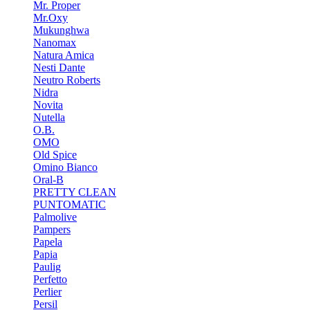
Mr. Proper
Mr.Oxy
Mukunghwa
Nanomax
Natura Amica
Nesti Dante
Neutro Roberts
Nidra
Novita
Nutella
O.B.
OMO
Old Spice
Omino Bianco
Oral-B
PRETTY CLEAN
PUNTOMATIC
Palmolive
Pampers
Papela
Papia
Paulig
Perfetto
Perlier
Persil