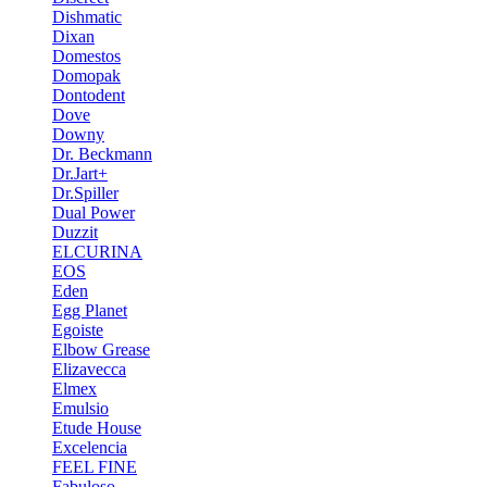
Dishmatic
Dixan
Domestos
Domopak
Dontodent
Dove
Downy
Dr. Beckmann
Dr.Jart+
Dr.Spiller
Dual Power
Duzzit
ELCURINA
EOS
Eden
Egg Planet
Egoiste
Elbow Grease
Elizavecca
Elmex
Emulsio
Etude House
Excelencia
FEEL FINE
Fabuloso