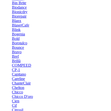
Bin Brite
Biodance
Bionicdry
Biorepair
Blanx
BlaserCafe
Blink
Bogenia
Bold
Borotalco
Bounce
Bravo
Bref
Brillà
COMPEED
CP-1
Capitano
Careline
ChanteСlair
Chelton
Chicco
Chicco D'oro
Cien
Cif
Citrosil