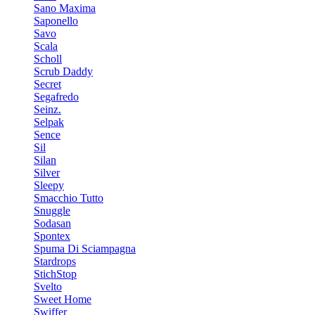
Sano Maxima
Saponello
Savo
Scala
Scholl
Scrub Daddy
Secret
Segafredo
Seinz.
Selpak
Sence
Sil
Silan
Silver
Sleepy
Smacchio Tutto
Snuggle
Sodasan
Spontex
Spuma Di Sciampagna
Stardrops
StichStop
Svelto
Sweet Home
Swiffer