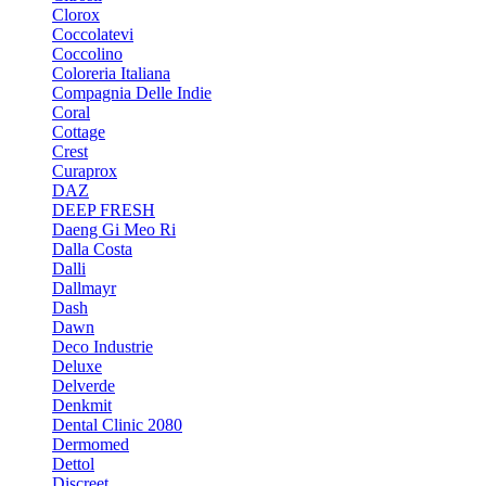
Clorox
Coccolatevi
Coccolino
Coloreria Italiana
Compagnia Delle Indie
Coral
Cottage
Crest
Curaprox
DAZ
DEEP FRESH
Daeng Gi Meo Ri
Dalla Costa
Dalli
Dallmayr
Dash
Dawn
Deco Industrie
Deluxe
Delverde
Denkmit
Dental Clinic 2080
Dermomed
Dettol
Discreet