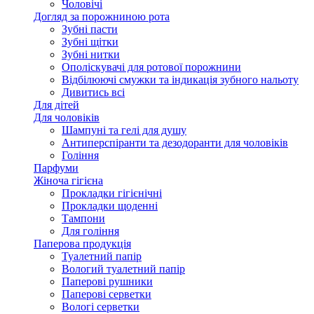
Чоловічі
Догляд за порожниною рота
Зубні пасти
Зубні щітки
Зубні нитки
Ополіскувачі для ротової порожнини
Відбілюючі смужки та індикація зубного нальоту
Дивитись всі
Для дітей
Для чоловіків
Шампуні та гелі для душу
Антиперспіранти та дезодоранти для чоловіків
Гоління
Парфуми
Жіноча гігієна
Прокладки гігієнічні
Прокладки щоденні
Тампони
Для гоління
Паперова продукція
Туалетний папір
Вологий туалетний папір
Паперові рушники
Паперові серветки
Вологі серветки