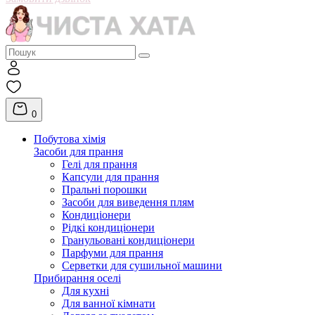
0
Побутова хімія
Засоби для прання
Гелі для прання
Капсули для прання
Пральні порошки
Засоби для виведення плям
Кондиціонери
Рідкі кондиціонери
Гранульовані кондиціонери
Парфуми для прання
Серветки для сушильної машини
Прибирання оселі
Для кухні
Для ванної кімнати