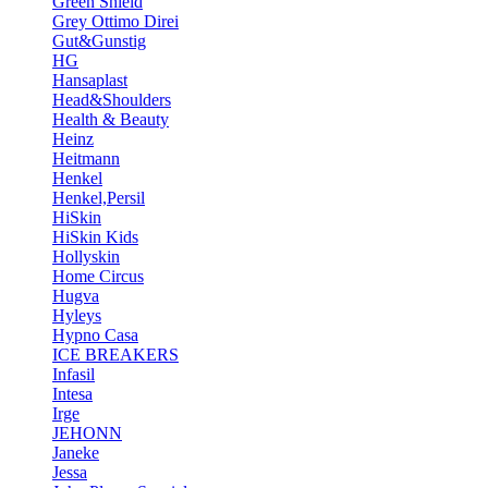
Green Shield
Grey Ottimo Direi
Gut&Gunstig
HG
Hansaplast
Head&Shoulders
Health & Beauty
Heinz
Heitmann
Henkel
Henkel,Persil
HiSkin
HiSkin Kids
Hollyskin
Home Circus
Hugva
Hyleys
Hypno Casa
ICE BREAKERS
Infasil
Intesa
Irge
JEHONN
Janeke
Jessa