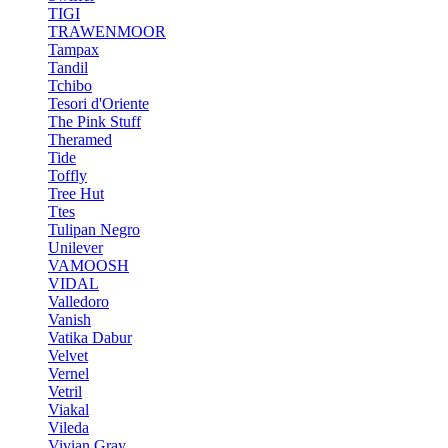
TIGI
TRAWENMOOR
Tampax
Tandil
Tchibo
Tesori d'Oriente
The Pink Stuff
Theramed
Tide
Toffly
Tree Hut
Ttes
Tulipan Negro
Unilever
VAMOOSH
VIDAL
Valledoro
Vanish
Vatika Dabur
Velvet
Vernel
Vetril
Viakal
Vileda
Vivian Gray