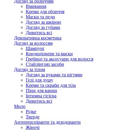
Догляд за обличчям
Вмивання
Креми для обличчя
Маски та педи
Догляд за шкірою
Догляд за губами
Дивитись всі
Декоративна косметика
Догляд за волоссям
Шампуні
Кондиціонери та маски
Гребінці та аксесуари для волосся
Стайлінгові засоби
Догляд за тілом
Догляд за руками та нігтями
Гелі для душу
Креми та скраби для тіла
Піни для ванни
Інтимна гігієна
Дивитись всі
Мило
Рідке
Тверде
Антиперспіранти та дезодоранти
Жіночі