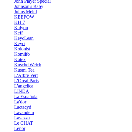
John Player Special
Johnson's Baby
Julius Meinl
KEEPOW
KH-7
Kalyon
Keff
KeycLean
Keyri
Kolonist
Komilfo
Kotex
KuschelWeich
Kusmi Tea
L'Arbre Vert
L'Oreal Paris
L'angelica
LINDA
La Española
La'dor
Lactacyd
Lavandera
Lavazza
Le CHAT
Lenor