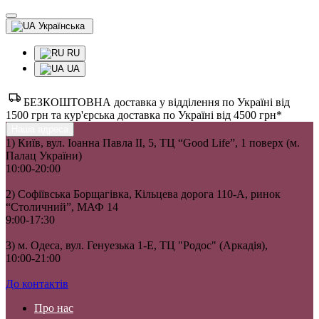
Українська
RU
UA
БЕЗКОШТОВНА доставка у відділення по Україні від
1500 грн та кур'єрська доставка по Україні від 4500 грн*
Наша адреса
1) Київ, вул. Іоанна Павла II, 5, ТЦ “Good Life”, 1 поверх (м.
Палац України)
10:00-20:00
2) Софіївська Борщагівка, Кільцева дорога 110-А, ринок
“Столичний”, МАФ 14
9:00-17:30
3) м. Одеса, вул. Генуезька 1-Е, ТЦ "Родос" (Аркадія),
10:00-21:00
До контактів
Про нас