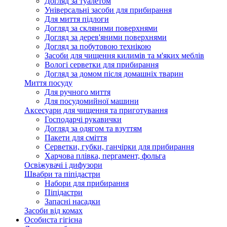
Догляд за туалетом
Універсальні засоби для прибирання
Для миття підлоги
Догляд за скляними поверхнями
Догляд за дерев'яними поверхнями
Догляд за побутовою технікою
Засоби для чищення килимів та м'яких меблів
Вологі серветки для прибирання
Догляд за домом після домашніх тварин
Миття посуду
Для ручного миття
Для посудомийної машини
Аксесуари для чищення та приготування
Господарчі рукавички
Догляд за одягом та взуттям
Пакети для сміття
Серветки, губки, ганчірки для прибирання
Харчова плівка, пергамент, фольга
Освіжувачі і дифузори
Швабри та піпідастри
Набори для прибирання
Піпідастри
Запасні насадки
Засоби від комах
Особиста гігієна