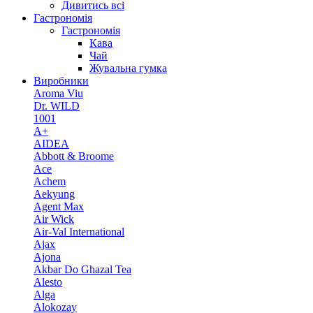
Дивитись всі
Гастрономія
Гастрономія
Кава
Чай
Жувальна гумка
Виробники
Aroma Viu
Dr. WILD
1001
A+
AIDEA
Abbott & Broome
Ace
Achem
Aekyung
Agent Max
Air Wick
Air-Val International
Ajax
Ajona
Akbar Do Ghazal Tea
Alesto
Alga
Alokozay