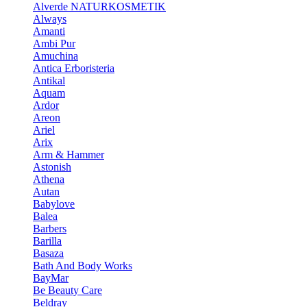
Alverde NATURKOSMETIK
Always
Amanti
Ambi Pur
Amuchina
Antica Erboristeria
Antikal
Aquam
Ardor
Areon
Ariel
Arix
Arm & Hammer
Astonish
Athena
Autan
Babylove
Balea
Barbers
Barilla
Basaza
Bath And Body Works
BayMar
Be Beauty Care
Beldray