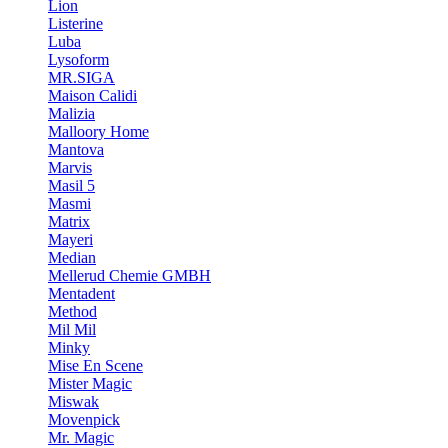
Lion
Listerine
Luba
Lysoform
MR.SIGA
Maison Calidi
Malizia
Malloory Home
Mantova
Marvis
Masil 5
Masmi
Matrix
Mayeri
Median
Mellerud Chemie GMBH
Mentadent
Method
Mil Mil
Minky
Mise En Scene
Mister Magic
Miswak
Movenpick
Mr. Magic