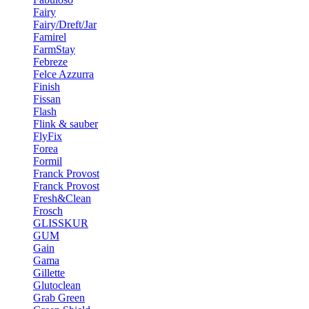
Fairy
Fairy/Dreft/Jar
Famirel
FarmStay
Febreze
Felce Azzurra
Finish
Fissan
Flash
Flink & sauber
FlyFix
Forea
Formil
Franck Provost
Franck Provost
Fresh&Clean
Frosch
GLISSKUR
GUM
Gain
Gama
Gillette
Glutoclean
Grab Green