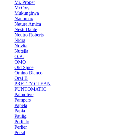
Mr. Proper
Mr.Oxy
Mukunghwa
Nanomax
Natura Amica
Nesti Dante
Neutro Roberts
Nidra
Novita
Nutella
O.B.
OMO
Old Spice
Omino Bianco
Oral-B
PRETTY CLEAN
PUNTOMATIC
Palmolive
Pampers
Papela
Papia
Paulig
Perfetto
Perlier
Persil