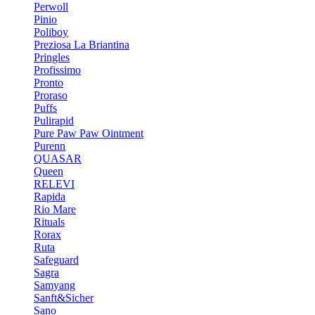
Perwoll
Pinio
Poliboy
Preziosa La Briantina
Pringles
Profissimo
Pronto
Proraso
Puffs
Pulirapid
Pure Paw Paw Ointment
Purenn
QUASAR
Queen
RELEVI
Rapida
Rio Mare
Rituals
Rorax
Ruta
Safeguard
Sagra
Samyang
Sanft&Sicher
Sano