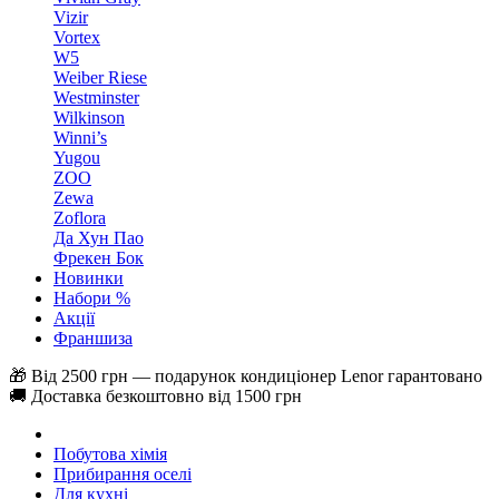
Vizir
Vortex
W5
Weiber Riese
Westminster
Wilkinson
Winni’s
Yugou
ZOO
Zewa
Zoflora
Да Хун Пао
Фрекен Бок
Новинки
Набори %
Акції
Франшиза
🎁 Від 2500 грн — подарунок кондиціонер Lenor гарантовано
🚚 Доставка безкоштовно від 1500 грн
Побутова хімія
Прибирання оселі
Для кухні