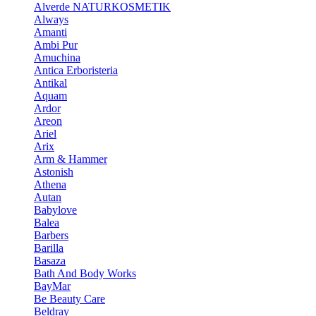
Alverde NATURKOSMETIK
Always
Amanti
Ambi Pur
Amuchina
Antica Erboristeria
Antikal
Aquam
Ardor
Areon
Ariel
Arix
Arm & Hammer
Astonish
Athena
Autan
Babylove
Balea
Barbers
Barilla
Basaza
Bath And Body Works
BayMar
Be Beauty Care
Beldray