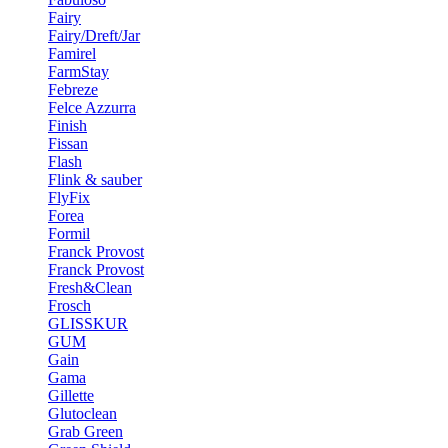
Fairy
Fairy/Dreft/Jar
Famirel
FarmStay
Febreze
Felce Azzurra
Finish
Fissan
Flash
Flink & sauber
FlyFix
Forea
Formil
Franck Provost
Franck Provost
Fresh&Clean
Frosch
GLISSKUR
GUM
Gain
Gama
Gillette
Glutoclean
Grab Green