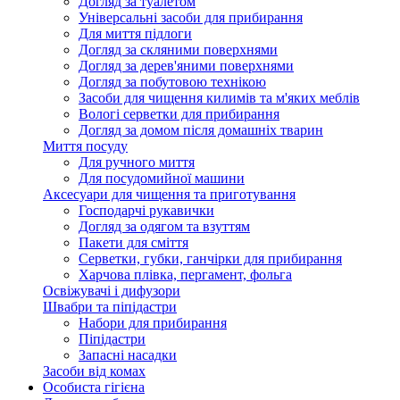
Догляд за туалетом
Універсальні засоби для прибирання
Для миття підлоги
Догляд за скляними поверхнями
Догляд за дерев'яними поверхнями
Догляд за побутовою технікою
Засоби для чищення килимів та м'яких меблів
Вологі серветки для прибирання
Догляд за домом після домашніх тварин
Миття посуду
Для ручного миття
Для посудомийної машини
Аксесуари для чищення та приготування
Господарчі рукавички
Догляд за одягом та взуттям
Пакети для сміття
Серветки, губки, ганчірки для прибирання
Харчова плівка, пергамент, фольга
Освіжувачі і дифузори
Швабри та піпідастри
Набори для прибирання
Піпідастри
Запасні насадки
Засоби від комах
Особиста гігієна