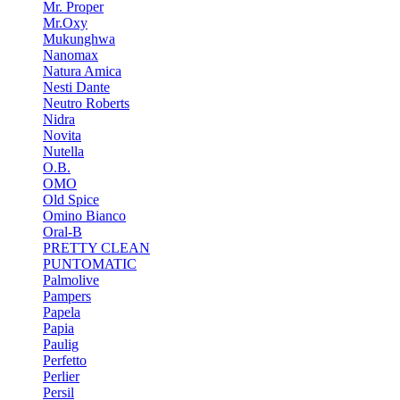
Mr. Proper
Mr.Oxy
Mukunghwa
Nanomax
Natura Amica
Nesti Dante
Neutro Roberts
Nidra
Novita
Nutella
O.B.
OMO
Old Spice
Omino Bianco
Oral-B
PRETTY CLEAN
PUNTOMATIC
Palmolive
Pampers
Papela
Papia
Paulig
Perfetto
Perlier
Persil