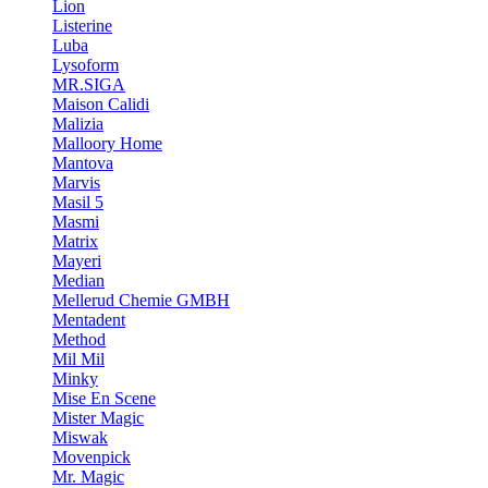
Lion
Listerine
Luba
Lysoform
MR.SIGA
Maison Calidi
Malizia
Malloory Home
Mantova
Marvis
Masil 5
Masmi
Matrix
Mayeri
Median
Mellerud Chemie GMBH
Mentadent
Method
Mil Mil
Minky
Mise En Scene
Mister Magic
Miswak
Movenpick
Mr. Magic