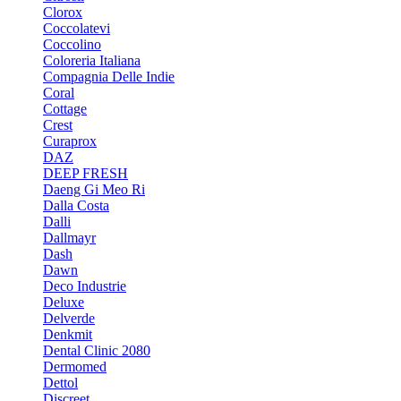
Clorox
Coccolatevi
Coccolino
Coloreria Italiana
Compagnia Delle Indie
Coral
Cottage
Crest
Curaprox
DAZ
DEEP FRESH
Daeng Gi Meo Ri
Dalla Costa
Dalli
Dallmayr
Dash
Dawn
Deco Industrie
Deluxe
Delverde
Denkmit
Dental Clinic 2080
Dermomed
Dettol
Discreet