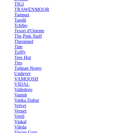
TIGI
TRAWENMOOR
Tampax
Tandil
Tchibo
Tesori d'Oriente
The Pink Stuff
Theramed
Tide
Toffly
Tree Hut
Ttes
Tulipan Negro
Unilever
VAMOOSH
VIDAL
Valledoro
Vanish
Vatika Dabur
Velvet
Vernel
Vetril
Viakal
Vileda
Vivian Gray