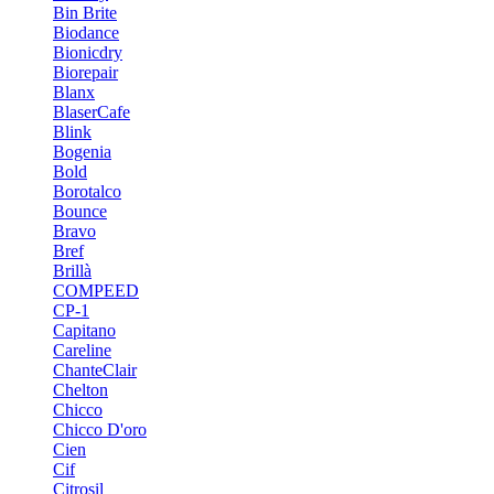
Bin Brite
Biodance
Bionicdry
Biorepair
Blanx
BlaserCafe
Blink
Bogenia
Bold
Borotalco
Bounce
Bravo
Bref
Brillà
COMPEED
CP-1
Capitano
Careline
ChanteСlair
Chelton
Chicco
Chicco D'oro
Cien
Cif
Citrosil