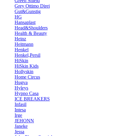
Green Shield
Grey Ottimo Direi
Gut&Gunstig
HG
Hansaplast
Head&Shoulders
Health & Beauty
Heinz
Heitmann
Henkel
Henkel,Persil
HiSkin
HiSkin Kids
Hollyskin
Home Circus
Hugva
Hyleys
Hypno Casa
ICE BREAKERS
Infasil
Intesa
Irge
JEHONN
Janeke
Jessa