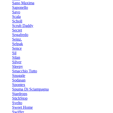
Sano Maxima
Saponello
Savo
Scala
Scholl
Scrub Daddy
Secret
Segafredo
Seinz.
Selpak
Sence
Sil
Silan
Silver
Sleepy
Smacchio Tutto
Snuggle
Sodasan
Spontex
Spuma Di Sciampagna
Stardrops
StichStop
Svelto
Sweet Home
Swiffer