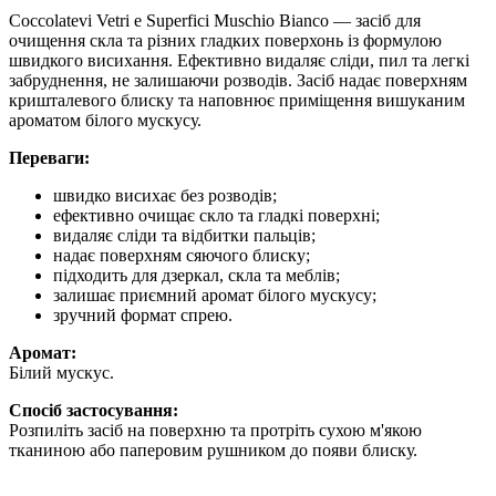
Coccolatevi Vetri e Superfici Muschio Bianco — засіб для
очищення скла та різних гладких поверхонь із формулою
швидкого висихання. Ефективно видаляє сліди, пил та легкі
забруднення, не залишаючи розводів. Засіб надає поверхням
кришталевого блиску та наповнює приміщення вишуканим
ароматом білого мускусу.
Переваги:
швидко висихає без розводів;
ефективно очищає скло та гладкі поверхні;
видаляє сліди та відбитки пальців;
надає поверхням сяючого блиску;
підходить для дзеркал, скла та меблів;
залишає приємний аромат білого мускусу;
зручний формат спрею.
Аромат:
Білий мускус.
Спосіб застосування:
Розпиліть засіб на поверхню та протріть сухою м'якою
тканиною або паперовим рушником до появи блиску.