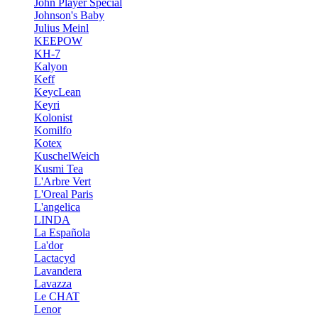
John Player Special
Johnson's Baby
Julius Meinl
KEEPOW
KH-7
Kalyon
Keff
KeycLean
Keyri
Kolonist
Komilfo
Kotex
KuschelWeich
Kusmi Tea
L'Arbre Vert
L'Oreal Paris
L'angelica
LINDA
La Española
La'dor
Lactacyd
Lavandera
Lavazza
Le CHAT
Lenor