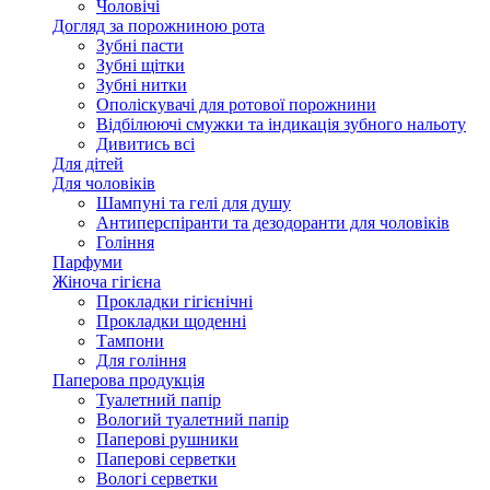
Чоловічі
Догляд за порожниною рота
Зубні пасти
Зубні щітки
Зубні нитки
Ополіскувачі для ротової порожнини
Відбілюючі смужки та індикація зубного нальоту
Дивитись всі
Для дітей
Для чоловіків
Шампуні та гелі для душу
Антиперспіранти та дезодоранти для чоловіків
Гоління
Парфуми
Жіноча гігієна
Прокладки гігієнічні
Прокладки щоденні
Тампони
Для гоління
Паперова продукція
Туалетний папір
Вологий туалетний папір
Паперові рушники
Паперові серветки
Вологі серветки