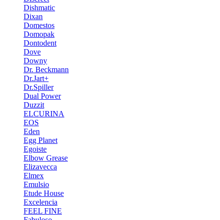
Dishmatic
Dixan
Domestos
Domopak
Dontodent
Dove
Downy
Dr. Beckmann
Dr.Jart+
Dr.Spiller
Dual Power
Duzzit
ELCURINA
EOS
Eden
Egg Planet
Egoiste
Elbow Grease
Elizavecca
Elmex
Emulsio
Etude House
Excelencia
FEEL FINE
Fabuloso