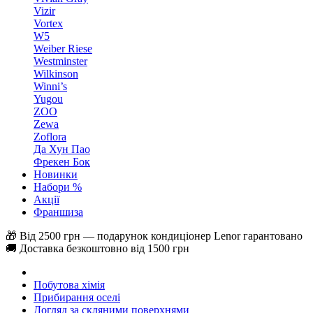
Vizir
Vortex
W5
Weiber Riese
Westminster
Wilkinson
Winni’s
Yugou
ZOO
Zewa
Zoflora
Да Хун Пао
Фрекен Бок
Новинки
Набори %
Акції
Франшиза
🎁 Від 2500 грн — подарунок кондиціонер Lenor гарантовано
🚚 Доставка безкоштовно від 1500 грн
Побутова хімія
Прибирання оселі
Догляд за скляними поверхнями