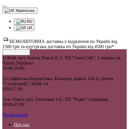
Українська
RU
UA
БЕЗКОШТОВНА доставка у відділення по Україні від
1500 грн та кур'єрська доставка по Україні від 4500 грн*
Наша адреса
1) Київ, вул. Іоанна Павла II, 5, ТЦ “Good Life”, 1 поверх (м.
Палац України)
10:00-20:00
2) Софіївська Борщагівка, Кільцева дорога 110-А, ринок
“Столичний”, МАФ 14
9:00-17:30
3) м. Одеса, вул. Генуезька 1-Е, ТЦ "Родос" (Аркадія),
10:00-21:00
До контактів
Про нас