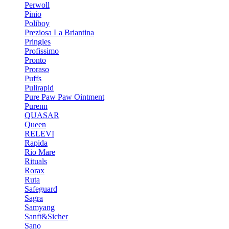
Perwoll
Pinio
Poliboy
Preziosa La Briantina
Pringles
Profissimo
Pronto
Proraso
Puffs
Pulirapid
Pure Paw Paw Ointment
Purenn
QUASAR
Queen
RELEVI
Rapida
Rio Mare
Rituals
Rorax
Ruta
Safeguard
Sagra
Samyang
Sanft&Sicher
Sano