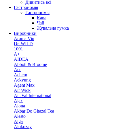
Дивитись всі
Гастрономія
Гастрономія
Кава
Чай
Жувальна гумка
Виробники
Aroma Viu
Dr. WILD
1001
A+
AIDEA
Abbott & Broome
Ace
Achem
Aekyung
Agent Max
Air Wick
Air-Val International
Ajax
Ajona
Akbar Do Ghazal Tea
Alesto
Alga
Alokozay