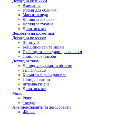
Догляд за обличчям
Вмивання
Креми для обличчя
Маски та педи
Догляд за шкірою
Догляд за губами
Дивитись всі
Декоративна косметика
Догляд за волоссям
Шампуні
Кондиціонери та маски
Гребінці та аксесуари для волосся
Стайлінгові засоби
Догляд за тілом
Догляд за руками та нігтями
Гелі для душу
Креми та скраби для тіла
Піни для ванни
Інтимна гігієна
Дивитись всі
Мило
Рідке
Тверде
Антиперспіранти та дезодоранти
Жіночі