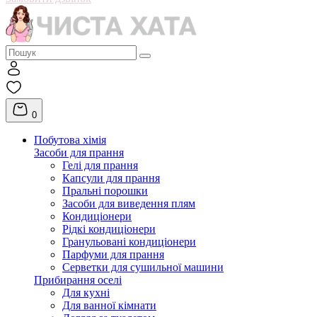
0
Побутова хімія
Засоби для прання
Гелі для прання
Капсули для прання
Пральні порошки
Засоби для виведення плям
Кондиціонери
Рідкі кондиціонери
Гранульовані кондиціонери
Парфуми для прання
Серветки для сушильної машини
Прибирання оселі
Для кухні
Для ванної кімнати