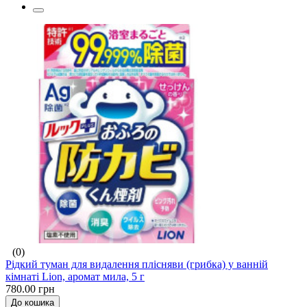
(0)
Рідкий туман для видалення плісняви (грибка) у ванній
кімнаті Lion, аромат мила, 5 г
780.00 грн
До кошика