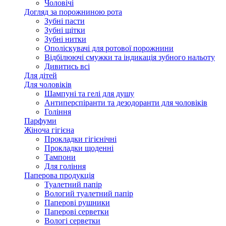
Чоловічі
Догляд за порожниною рота
Зубні пасти
Зубні щітки
Зубні нитки
Ополіскувачі для ротової порожнини
Відбілюючі смужки та індикація зубного нальоту
Дивитись всі
Для дітей
Для чоловіків
Шампуні та гелі для душу
Антиперспіранти та дезодоранти для чоловіків
Гоління
Парфуми
Жіноча гігієна
Прокладки гігієнічні
Прокладки щоденні
Тампони
Для гоління
Паперова продукція
Туалетний папір
Вологий туалетний папір
Паперові рушники
Паперові серветки
Вологі серветки