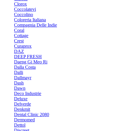
Clorox
Coccolatevi
Coccolino
Coloreria Italiana
Compagnia Delle Indie
Coral
Cottage
Crest
Curaprox
DAZ
DEEP FRESH
Daeng Gi Meo Ri
Dalla Costa
Dalli
Dallmayr
Dash
Dawn
Deco Industrie
Deluxe
Delverde
Denkmit
Dental Clinic 2080
Dermomed
Dettol
Discreet