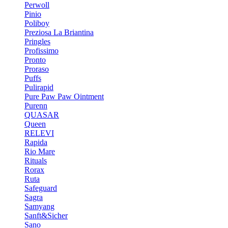
Perwoll
Pinio
Poliboy
Preziosa La Briantina
Pringles
Profissimo
Pronto
Proraso
Puffs
Pulirapid
Pure Paw Paw Ointment
Purenn
QUASAR
Queen
RELEVI
Rapida
Rio Mare
Rituals
Rorax
Ruta
Safeguard
Sagra
Samyang
Sanft&Sicher
Sano