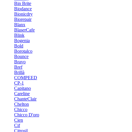
Bin Brite
Biodance
Bionicdry
Biorepair
Blanx
BlaserCafe
Blink
Bogenia
Bold
Borotalco
Bounce
Bravo
Bref
Brillà
COMPEED
CP-1
Capitano
Careline
ChanteСlair
Chelton
Chicco
Chicco D'oro
Cien
Cif
Citrosil