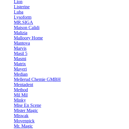
Lion
Listerine
Luba
Lysoform
MR.SIGA
Maison Calidi
Malizia
Malloory Home
Mantova
Marvis
Masil 5
Masmi
Matrix
Mayeri
Median
Mellerud Chemie GMBH
Mentadent
Method
Mil Mil
Minky
Mise En Scene
Mister Magic
Miswak
Movenpick
Mr. Magic