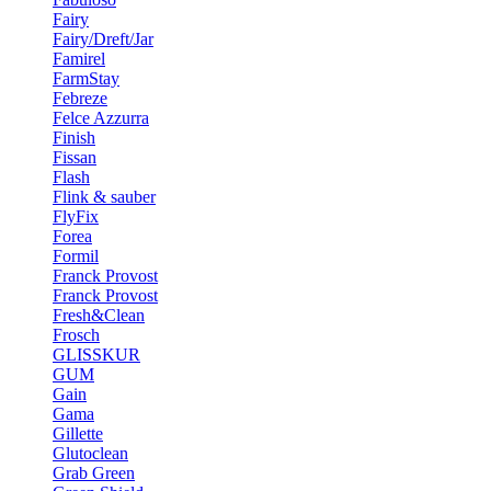
Fairy
Fairy/Dreft/Jar
Famirel
FarmStay
Febreze
Felce Azzurra
Finish
Fissan
Flash
Flink & sauber
FlyFix
Forea
Formil
Franck Provost
Franck Provost
Fresh&Clean
Frosch
GLISSKUR
GUM
Gain
Gama
Gillette
Glutoclean
Grab Green