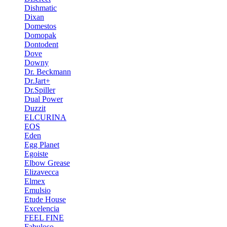
Dishmatic
Dixan
Domestos
Domopak
Dontodent
Dove
Downy
Dr. Beckmann
Dr.Jart+
Dr.Spiller
Dual Power
Duzzit
ELCURINA
EOS
Eden
Egg Planet
Egoiste
Elbow Grease
Elizavecca
Elmex
Emulsio
Etude House
Excelencia
FEEL FINE
Fabuloso