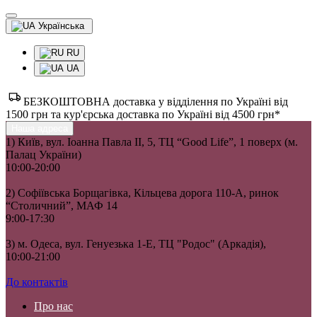
Українська
RU
UA
БЕЗКОШТОВНА доставка у відділення по Україні від
1500 грн та кур'єрська доставка по Україні від 4500 грн*
Наша адреса
1) Київ, вул. Іоанна Павла II, 5, ТЦ “Good Life”, 1 поверх (м.
Палац України)
10:00-20:00
2) Софіївська Борщагівка, Кільцева дорога 110-А, ринок
“Столичний”, МАФ 14
9:00-17:30
3) м. Одеса, вул. Генуезька 1-Е, ТЦ "Родос" (Аркадія),
10:00-21:00
До контактів
Про нас