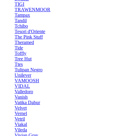
TIGI
TRAWENMOOR
Tampax
Tandil
Tchibo
Tesori d'Oriente
The Pink Stuff
Theramed
Tide
Toffly
Tree Hut
Ttes
Tulipan Negro
Unilever
VAMOOSH
VIDAL
Valledoro
Vanish
Vatika Dabur
Velvet
Vernel
Vetril
Viakal
Vileda
Vivian Gray