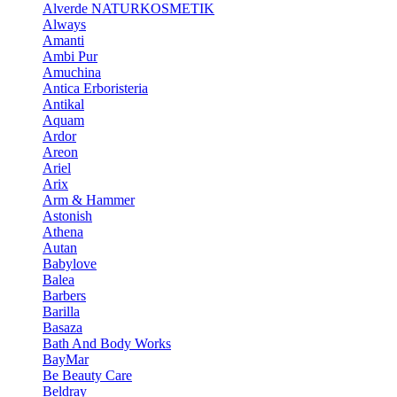
Alverde NATURKOSMETIK
Always
Amanti
Ambi Pur
Amuchina
Antica Erboristeria
Antikal
Aquam
Ardor
Areon
Ariel
Arix
Arm & Hammer
Astonish
Athena
Autan
Babylove
Balea
Barbers
Barilla
Basaza
Bath And Body Works
BayMar
Be Beauty Care
Beldray