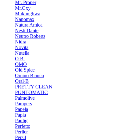
Mr. Proper
Mr.Oxy
Mukunghwa
Nanomax
Natura Amica
Nesti Dante
Neutro Roberts
Nidra
Novita
Nutella
O.B.
OMO
Old Spice
Omino Bianco
Oral-B
PRETTY CLEAN
PUNTOMATIC
Palmolive
Pampers
Papela
Papia
Paulig
Perfetto
Perlier
Persil