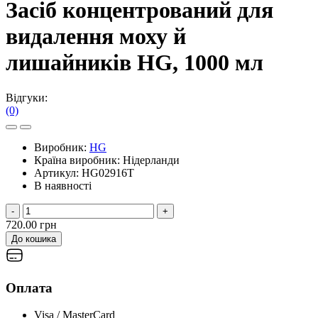
Засіб концентрований для
видалення моху й
лишайників HG, 1000 мл
Відгуки:
(0)
Виробник:
HG
Країна виробник:
Нідерланди
Артикул:
HG02916T
В наявності
-
+
720.00 грн
До кошика
Оплата
Visa / MasterCard