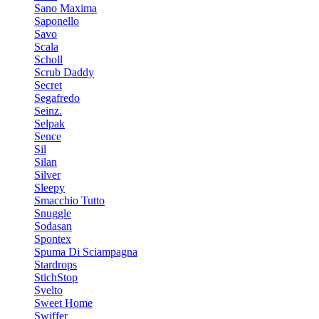
Sano Maxima
Saponello
Savo
Scala
Scholl
Scrub Daddy
Secret
Segafredo
Seinz.
Selpak
Sence
Sil
Silan
Silver
Sleepy
Smacchio Tutto
Snuggle
Sodasan
Spontex
Spuma Di Sciampagna
Stardrops
StichStop
Svelto
Sweet Home
Swiffer