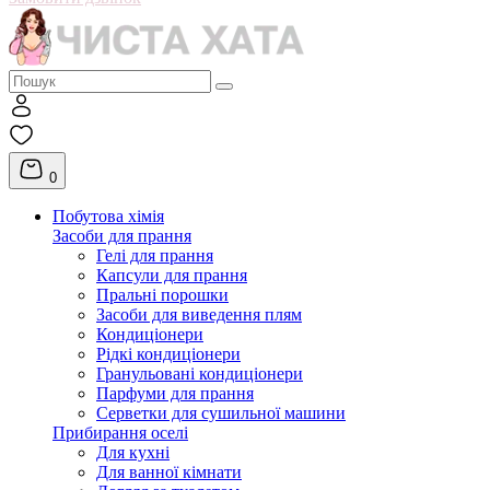
0
Побутова хімія
Засоби для прання
Гелі для прання
Капсули для прання
Пральні порошки
Засоби для виведення плям
Кондиціонери
Рідкі кондиціонери
Гранульовані кондиціонери
Парфуми для прання
Серветки для сушильної машини
Прибирання оселі
Для кухні
Для ванної кімнати