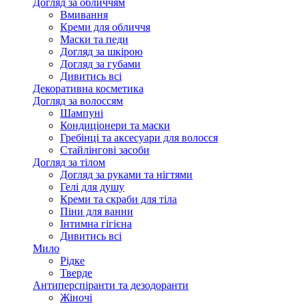
Догляд за обличчям
Вмивання
Креми для обличчя
Маски та педи
Догляд за шкірою
Догляд за губами
Дивитись всі
Декоративна косметика
Догляд за волоссям
Шампуні
Кондиціонери та маски
Гребінці та аксесуари для волосся
Стайлінгові засоби
Догляд за тілом
Догляд за руками та нігтями
Гелі для душу
Креми та скраби для тіла
Піни для ванни
Інтимна гігієна
Дивитись всі
Мило
Рідке
Тверде
Антиперспіранти та дезодоранти
Жіночі