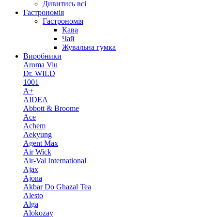
Дивитись всі
Гастрономія
Гастрономія
Кава
Чай
Жувальна гумка
Виробники
Aroma Viu
Dr. WILD
1001
A+
AIDEA
Abbott & Broome
Ace
Achem
Aekyung
Agent Max
Air Wick
Air-Val International
Ajax
Ajona
Akbar Do Ghazal Tea
Alesto
Alga
Alokozay