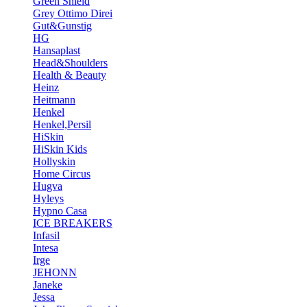
Green Shield
Grey Ottimo Direi
Gut&Gunstig
HG
Hansaplast
Head&Shoulders
Health & Beauty
Heinz
Heitmann
Henkel
Henkel,Persil
HiSkin
HiSkin Kids
Hollyskin
Home Circus
Hugva
Hyleys
Hypno Casa
ICE BREAKERS
Infasil
Intesa
Irge
JEHONN
Janeke
Jessa