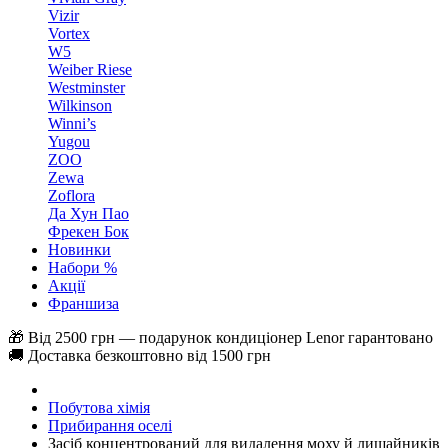
Vizir
Vortex
W5
Weiber Riese
Westminster
Wilkinson
Winni’s
Yugou
ZOO
Zewa
Zoflora
Да Хун Пао
Фрекен Бок
Новинки
Набори %
Акції
Франшиза
🎁 Від 2500 грн — подарунок кондиціонер Lenor гарантовано
🚚 Доставка безкоштовно від 1500 грн
Побутова хімія
Прибирання оселі
Засіб концентрований для видалення моху й лишайників