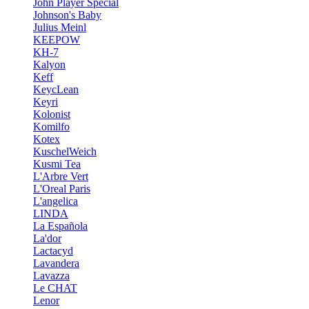
John Player Special
Johnson's Baby
Julius Meinl
KEEPOW
KH-7
Kalyon
Keff
KeycLean
Keyri
Kolonist
Komilfo
Kotex
KuschelWeich
Kusmi Tea
L'Arbre Vert
L'Oreal Paris
L'angelica
LINDA
La Española
La'dor
Lactacyd
Lavandera
Lavazza
Le CHAT
Lenor