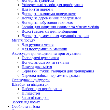
Догляд за туалетом
Універсальні засоби для прибирання
Для миття підлоги
Догляд за скляними поверхнями
Догляд за дерев'яними поверхнями
Догляд за побутовою технікою
Засоби для чищення килимів та м'яких меблів
Вологі серветки для прибирання
Догляд за домом після домашніх тварин
Миття посуду
Для ручного миття
Для посудомийної машини
Аксесуари для чищення та приготування
Господарчі рукавички
Догляд за одягом та взуттям
Пакети для сміття
Серветки, губки, ганчірки для прибирання
Харчова плівка, пергамент, фольга
Освіжувачі і дифузори
Швабри та піпідастри
Набори для прибирання
Піпідастри
Запасні насадки
Засоби від комах
Особиста гігієна