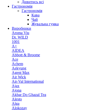
Дивитись всі
Гастрономія
Гастрономія
Кава
Чай
Жувальна гумка
Виробники
Aroma Viu
Dr. WILD
1001
A+
AIDEA
Abbott & Broome
Ace
Achem
Aekyung
Agent Max
Air Wick
Air-Val International
Ajax
Ajona
Akbar Do Ghazal Tea
Alesto
Alga
Alokozay