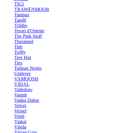
TIGI
TRAWENMOOR
Tampax
Tandil
Tchibo
Tesori d'Oriente
The Pink Stuff
Theramed
Tide
Toffly
Tree Hut
Ttes
Tulipan Negro
Unilever
VAMOOSH
VIDAL
Valledoro
Vanish
Vatika Dabur
Velvet
Vernel
Vetril
Viakal
Vileda
Vivian Gray