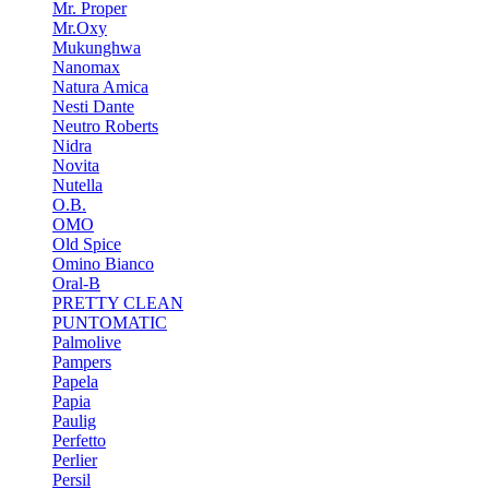
Mr. Proper
Mr.Oxy
Mukunghwa
Nanomax
Natura Amica
Nesti Dante
Neutro Roberts
Nidra
Novita
Nutella
O.B.
OMO
Old Spice
Omino Bianco
Oral-B
PRETTY CLEAN
PUNTOMATIC
Palmolive
Pampers
Papela
Papia
Paulig
Perfetto
Perlier
Persil