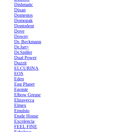
Dishmatic
Dixan
Domestos
Domopak
Dontodent
Dove
Downy
Dr. Beckmann
Dr.Jart+
Dr.Spiller
Dual Power
Duzzit
ELCURINA
EOS
Eden
Egg Planet
Egoiste
Elbow Grease
Elizavecca
Elmex
Emulsio
Etude House
Excelencia
FEEL FINE
Fabuloso