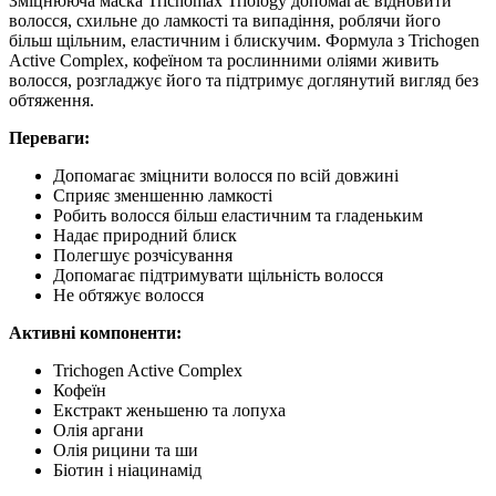
Зміцнююча маска Trichomax Triology допомагає відновити
волосся, схильне до ламкості та випадіння, роблячи його
більш щільним, еластичним і блискучим. Формула з Trichogen
Active Complex, кофеїном та рослинними оліями живить
волосся, розгладжує його та підтримує доглянутий вигляд без
обтяження.
Переваги:
Допомагає зміцнити волосся по всій довжині
Сприяє зменшенню ламкості
Робить волосся більш еластичним та гладеньким
Надає природний блиск
Полегшує розчісування
Допомагає підтримувати щільність волосся
Не обтяжує волосся
Активні компоненти:
Trichogen Active Complex
Кофеїн
Екстракт женьшеню та лопуха
Олія аргани
Олія рицини та ши
Біотин і ніацинамід