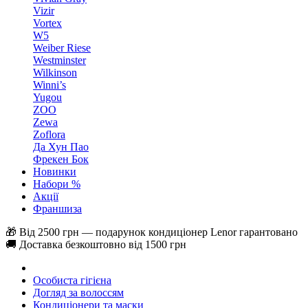
Vizir
Vortex
W5
Weiber Riese
Westminster
Wilkinson
Winni’s
Yugou
ZOO
Zewa
Zoflora
Да Хун Пао
Фрекен Бок
Новинки
Набори %
Акції
Франшиза
🎁 Від 2500 грн — подарунок кондиціонер Lenor гарантовано
🚚 Доставка безкоштовно від 1500 грн
Особиста гігієна
Догляд за волоссям
Кондиціонери та маски