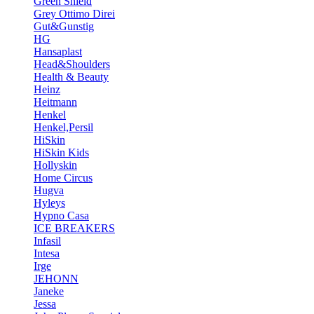
Green Shield
Grey Ottimo Direi
Gut&Gunstig
HG
Hansaplast
Head&Shoulders
Health & Beauty
Heinz
Heitmann
Henkel
Henkel,Persil
HiSkin
HiSkin Kids
Hollyskin
Home Circus
Hugva
Hyleys
Hypno Casa
ICE BREAKERS
Infasil
Intesa
Irge
JEHONN
Janeke
Jessa