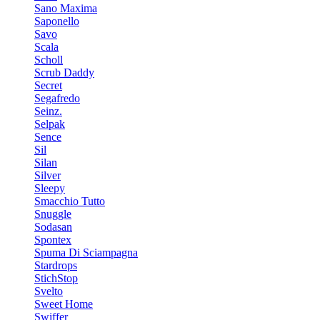
Sano Maxima
Saponello
Savo
Scala
Scholl
Scrub Daddy
Secret
Segafredo
Seinz.
Selpak
Sence
Sil
Silan
Silver
Sleepy
Smacchio Tutto
Snuggle
Sodasan
Spontex
Spuma Di Sciampagna
Stardrops
StichStop
Svelto
Sweet Home
Swiffer