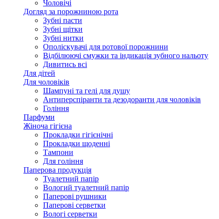
Чоловічі
Догляд за порожниною рота
Зубні пасти
Зубні щітки
Зубні нитки
Ополіскувачі для ротової порожнини
Відбілюючі смужки та індикація зубного нальоту
Дивитись всі
Для дітей
Для чоловіків
Шампуні та гелі для душу
Антиперспіранти та дезодоранти для чоловіків
Гоління
Парфуми
Жіноча гігієна
Прокладки гігієнічні
Прокладки щоденні
Тампони
Для гоління
Паперова продукція
Туалетний папір
Вологий туалетний папір
Паперові рушники
Паперові серветки
Вологі серветки