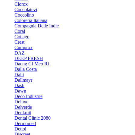
Clorox
Coccolatevi
Coccolino
Coloreria Italiana
Compagnia Delle Indie
Coral
Cottage
Crest
Curaprox
DAZ
DEEP FRESH
Daeng Gi Meo Ri
Dalla Costa
Dalli
Dallmayr
Dash
Dawn
Deco Industrie
Deluxe
Delverde
Denkmit
Dental Clinic 2080
Dermomed
Dettol
Discreet