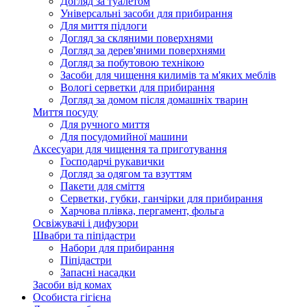
Догляд за туалетом
Універсальні засоби для прибирання
Для миття підлоги
Догляд за скляними поверхнями
Догляд за дерев'яними поверхнями
Догляд за побутовою технікою
Засоби для чищення килимів та м'яких меблів
Вологі серветки для прибирання
Догляд за домом після домашніх тварин
Миття посуду
Для ручного миття
Для посудомийної машини
Аксесуари для чищення та приготування
Господарчі рукавички
Догляд за одягом та взуттям
Пакети для сміття
Серветки, губки, ганчірки для прибирання
Харчова плівка, пергамент, фольга
Освіжувачі і дифузори
Швабри та піпідастри
Набори для прибирання
Піпідастри
Запасні насадки
Засоби від комах
Особиста гігієна