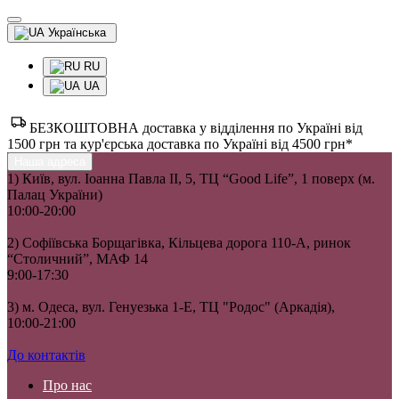
Українська
RU
UA
БЕЗКОШТОВНА доставка у відділення по Україні від
1500 грн та кур'єрська доставка по Україні від 4500 грн*
Наша адреса
1) Київ, вул. Іоанна Павла II, 5, ТЦ “Good Life”, 1 поверх (м.
Палац України)
10:00-20:00
2) Софіївська Борщагівка, Кільцева дорога 110-А, ринок
“Столичний”, МАФ 14
9:00-17:30
3) м. Одеса, вул. Генуезька 1-Е, ТЦ "Родос" (Аркадія),
10:00-21:00
До контактів
Про нас