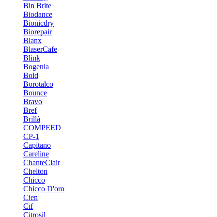
Bin Brite
Biodance
Bionicdry
Biorepair
Blanx
BlaserCafe
Blink
Bogenia
Bold
Borotalco
Bounce
Bravo
Bref
Brillà
COMPEED
CP-1
Capitano
Careline
ChanteСlair
Chelton
Chicco
Chicco D'oro
Cien
Cif
Citrosil