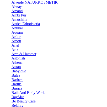
Alverde NATURKOSMETIK
Always
Amanti
Ambi Pur
Amuchina
Antica Erboristeria
Antikal
Aquam
Ardor
Areon
Ariel
Arix
Arm & Hammer
Astonish
Athena
Autan
Babylove
Balea
Barbers
Barilla
Basaza
Bath And Body Works
BayMar
Be Beauty Care
Beldray