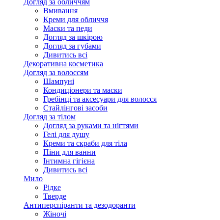
Догляд за обличчям
Вмивання
Креми для обличчя
Маски та педи
Догляд за шкірою
Догляд за губами
Дивитись всі
Декоративна косметика
Догляд за волоссям
Шампуні
Кондиціонери та маски
Гребінці та аксесуари для волосся
Стайлінгові засоби
Догляд за тілом
Догляд за руками та нігтями
Гелі для душу
Креми та скраби для тіла
Піни для ванни
Інтимна гігієна
Дивитись всі
Мило
Рідке
Тверде
Антиперспіранти та дезодоранти
Жіночі