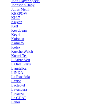
John Player Special
Johnson's Baby
Julius Meinl
KEEPOW
KH-7
Kalyon
Keff
KeycLean
Keyri
Kolonist
Komilfo
Kotex
KuschelWeich
Kusmi Tea
L'Arbre Vert
L'Oreal Paris
L'angelica
LINDA
La Española
La'dor
Lactacyd
Lavandera
Lavazza
Le CHAT
Lenor