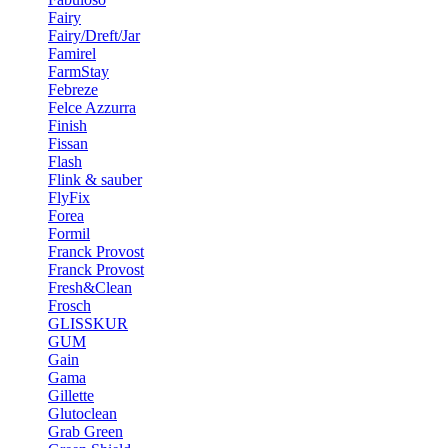
Fairy
Fairy/Dreft/Jar
Famirel
FarmStay
Febreze
Felce Azzurra
Finish
Fissan
Flash
Flink & sauber
FlyFix
Forea
Formil
Franck Provost
Franck Provost
Fresh&Clean
Frosch
GLISSKUR
GUM
Gain
Gama
Gillette
Glutoclean
Grab Green