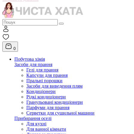
0
Побутова хімія
Засоби для прання
Гелі для прання
Капсули для прання
Пральні порошки
Засоби для виведення плям
Кондиціонери
Рідкі кондиціонери
Гранульовані кондиціонери
Парфуми для прання
Серветки для сушильної машини
Прибирання оселі
Для кухні
Для ванної кімнати