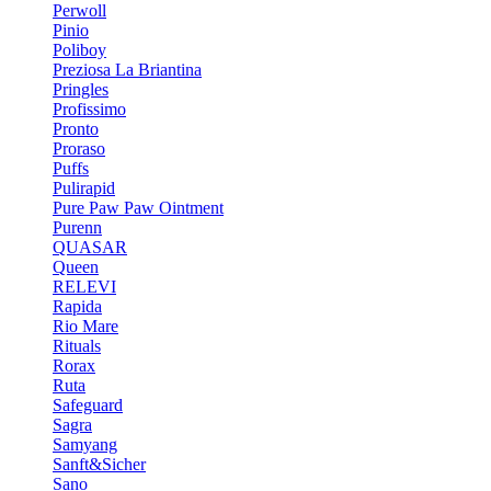
Perwoll
Pinio
Poliboy
Preziosa La Briantina
Pringles
Profissimo
Pronto
Proraso
Puffs
Pulirapid
Pure Paw Paw Ointment
Purenn
QUASAR
Queen
RELEVI
Rapida
Rio Mare
Rituals
Rorax
Ruta
Safeguard
Sagra
Samyang
Sanft&Sicher
Sano