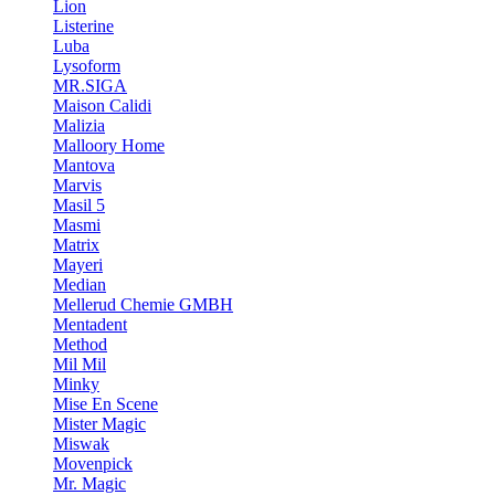
Lion
Listerine
Luba
Lysoform
MR.SIGA
Maison Calidi
Malizia
Malloory Home
Mantova
Marvis
Masil 5
Masmi
Matrix
Mayeri
Median
Mellerud Chemie GMBH
Mentadent
Method
Mil Mil
Minky
Mise En Scene
Mister Magic
Miswak
Movenpick
Mr. Magic