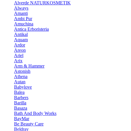
Alverde NATURKOSMETIK
Always
Amanti
Ambi Pur
Amuchina
Antica Erboristeria
Antikal
Aquam
Ardor
Areon
Ariel
Arix
Arm & Hammer
Astonish
Athena
Autan
Babylove
Balea
Barbers
Barilla
Basaza
Bath And Body Works
BayMar
Be Beauty Care
Beldray