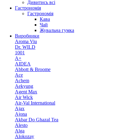
Дивитись всі
Гастрономія
Гастрономія
Кава
Чай
Жувальна гумка
Виробники
Aroma Viu
Dr. WILD
1001
A+
AIDEA
Abbott & Broome
Ace
Achem
Aekyung
Agent Max
Air Wick
Air-Val International
Ajax
Ajona
Akbar Do Ghazal Tea
Alesto
Alga
Alokozay