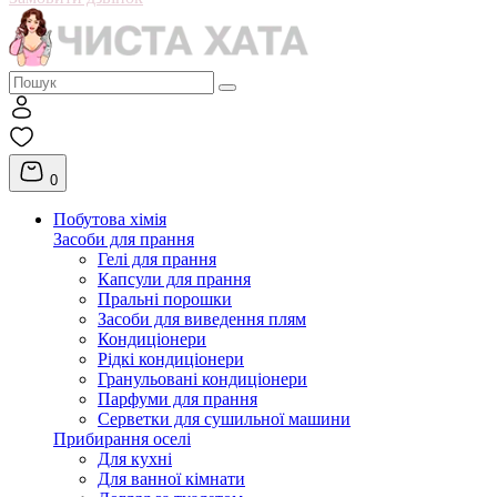
0
Побутова хімія
Засоби для прання
Гелі для прання
Капсули для прання
Пральні порошки
Засоби для виведення плям
Кондиціонери
Рідкі кондиціонери
Гранульовані кондиціонери
Парфуми для прання
Серветки для сушильної машини
Прибирання оселі
Для кухні
Для ванної кімнати