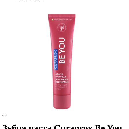
Зубна паста Curaprox Be You