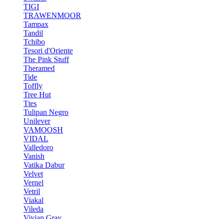
TIGI
TRAWENMOOR
Tampax
Tandil
Tchibo
Tesori d'Oriente
The Pink Stuff
Theramed
Tide
Toffly
Tree Hut
Ttes
Tulipan Negro
Unilever
VAMOOSH
VIDAL
Valledoro
Vanish
Vatika Dabur
Velvet
Vernel
Vetril
Viakal
Vileda
Vivian Gray