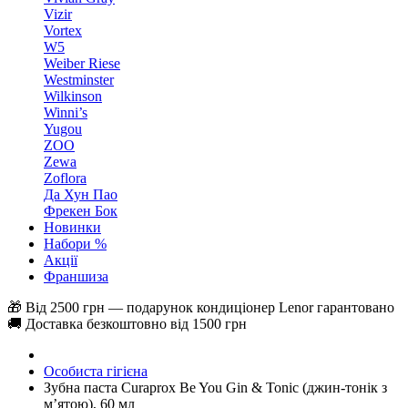
Vizir
Vortex
W5
Weiber Riese
Westminster
Wilkinson
Winni’s
Yugou
ZOO
Zewa
Zoflora
Да Хун Пао
Фрекен Бок
Новинки
Набори %
Акції
Франшиза
🎁 Від 2500 грн — подарунок кондиціонер Lenor гарантовано
🚚 Доставка безкоштовно від 1500 грн
Особиста гігієна
Зубна паста Curaprox Be You Gin & Tonic (джин-тонік з
м’ятою), 60 мл