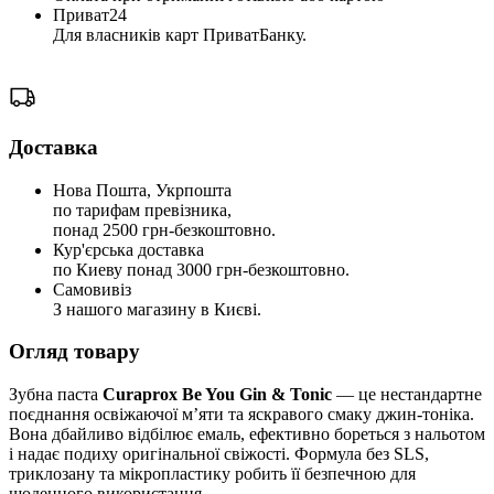
Приват24
Для власників карт ПриватБанку.
Доставка
Нова Пошта, Укрпошта
по тарифам превізника,
понад 2500 грн-безкоштовно.
Кур'єрська доставка
по Киеву понад 3000 грн-безкоштовно.
Самовивіз
З нашого магазину в Києві.
Огляд товару
Зубна паста
Curaprox Be You Gin & Tonic
— це нестандартне
поєднання освіжаючої м’яти та яскравого смаку джин-тоніка.
Вона дбайливо відбілює емаль, ефективно бореться з нальотом
і надає подиху оригінальної свіжості. Формула без SLS,
триклозану та мікропластику робить її безпечною для
щоденного використання.