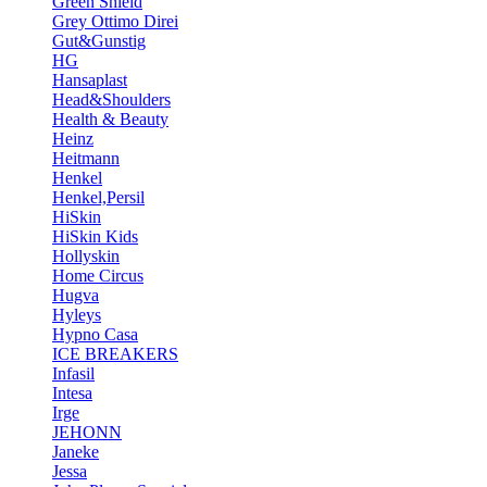
Green Shield
Grey Ottimo Direi
Gut&Gunstig
HG
Hansaplast
Head&Shoulders
Health & Beauty
Heinz
Heitmann
Henkel
Henkel,Persil
HiSkin
HiSkin Kids
Hollyskin
Home Circus
Hugva
Hyleys
Hypno Casa
ICE BREAKERS
Infasil
Intesa
Irge
JEHONN
Janeke
Jessa