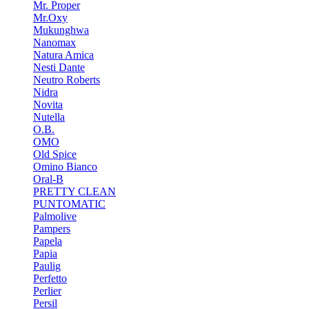
Mr. Proper
Mr.Oxy
Mukunghwa
Nanomax
Natura Amica
Nesti Dante
Neutro Roberts
Nidra
Novita
Nutella
O.B.
OMO
Old Spice
Omino Bianco
Oral-B
PRETTY CLEAN
PUNTOMATIC
Palmolive
Pampers
Papela
Papia
Paulig
Perfetto
Perlier
Persil