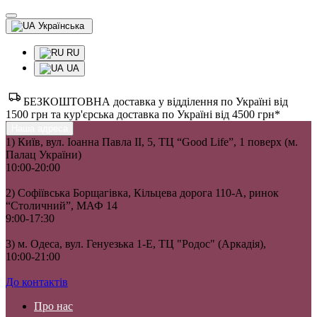
Українська
RU
UA
БЕЗКОШТОВНА доставка у відділення по Україні від
1500 грн та кур'єрська доставка по Україні від 4500 грн*
Наша адреса
1) Київ, вул. Іоанна Павла II, 5, ТЦ “Good Life”, 1 поверх (м.
Палац України)
10:00-20:00
2) Софіївська Борщагівка, Кільцева дорога 110-А, ринок
“Столичний”, МАФ 14
9:00-17:30
3) м. Одеса, вул. Генуезька 1-Е, ТЦ "Родос" (Аркадія),
10:00-21:00
До контактів
Про нас