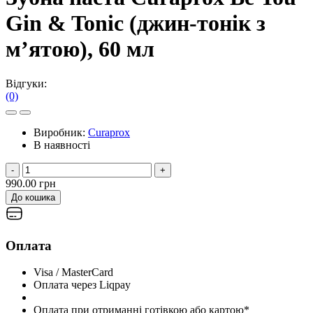
Gin & Tonic (джин-тонік з
м’ятою), 60 мл
Відгуки:
(0)
Виробник:
Curaprox
В наявності
-
+
990.00 грн
До кошика
Оплата
Visa / MasterCard
Оплата через Liqpay
Оплата при отриманні готівкою або картою*