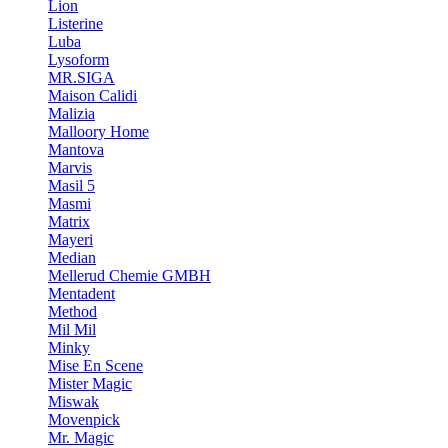
Lion
Listerine
Luba
Lysoform
MR.SIGA
Maison Calidi
Malizia
Malloory Home
Mantova
Marvis
Masil 5
Masmi
Matrix
Mayeri
Median
Mellerud Chemie GMBH
Mentadent
Method
Mil Mil
Minky
Mise En Scene
Mister Magic
Miswak
Movenpick
Mr. Magic