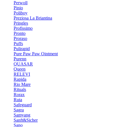
Perwoll
Pinio
Poliboy
Preziosa La Briantina
Pringles
Profissimo
Pronto
Proraso
Puffs
Pulirapid
Pure Paw Paw Ointment
Purenn
QUASAR
Queen
RELEVI
Rapida
Rio Mare
Rituals
Rorax
Ruta
Safeguard
Sagra
Samyang
Sanft&Sicher
Sano