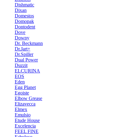
Dishmatic
Dixan
Domestos
Domopak
Dontodent
Dove
Downy
Dr. Beckmann
Dr.Jart+
Dr.Spiller
Dual Power
Duzzit
ELCURINA
EOS
Eden
Egg Planet
Egoiste
Elbow Grease
Elizavecca
Elmex
Emulsio
Etude House
Excelencia
FEEL FINE
Fabuloso