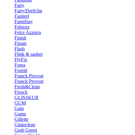
Fairy
Fairy/Dreft/Jar
Famirel
FarmStay
Febreze
Felce Azzurra
Finish
Fissan
Flash
Flink & sauber
FlyFix
Forea
Formil
Franck Provost
Franck Provost
Fresh&Clean
Frosch
GLISSKUR
GUM
Gain
Gama
Gillette
Glutoclean
Grab Green