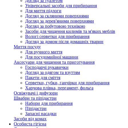
Догляд за туалетом
Універсальні засоби для прибирання
Для миття підлоги
Догляд за скляними поверхнями
Догляд за дерев'яними поверхнями
Догляд за побутовою технікою
Засоби для чищення килимів та м'яких меблів
Вологі серветки для прибирання
Догляд за домом після домашніх тварин
Миття посуду
Для ручного миття
Для посудомийної машини
Аксесуари для чищення та приготування
Господарчі рукавички
Догляд за одягом та взуттям
Пакети для сміття
Серветки, губки, ганчірки для прибирання
Харчова плівка, пергамент, фольга
Освіжувачі і дифузори
Швабри та піпідастри
Набори для прибирання
Піпідастри
Запасні насадки
Засоби від комах
Особиста гігієна