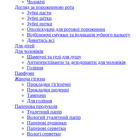
Чоловічі
Догляд за порожниною рота
Зубні пасти
Зубні щітки
Зубні нитки
Ополіскувачі для ротової порожнини
Відбілюючі смужки та індикація зубного нальоту
Дивитись всі
Для дітей
Для чоловіків
Шампуні та гелі для душу
Антиперспіранти та дезодоранти для чоловіків
Гоління
Парфуми
Жіноча гігієна
Прокладки гігієнічні
Прокладки щоденні
Тампони
Для гоління
Паперова продукція
Туалетний папір
Вологий туалетний папір
Паперові рушники
Паперові серветки
Вологі серветки