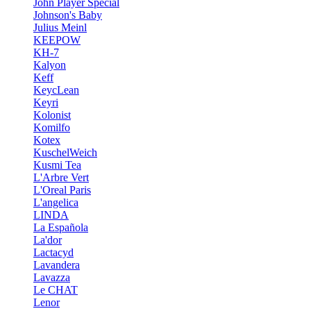
John Player Special
Johnson's Baby
Julius Meinl
KEEPOW
KH-7
Kalyon
Keff
KeycLean
Keyri
Kolonist
Komilfo
Kotex
KuschelWeich
Kusmi Tea
L'Arbre Vert
L'Oreal Paris
L'angelica
LINDA
La Española
La'dor
Lactacyd
Lavandera
Lavazza
Le CHAT
Lenor