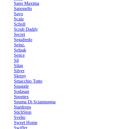
Sano Maxima
Saponello
Savo
Scala
Scholl
Scrub Daddy
Secret
Segafredo
Seinz.
Selpak
Sence
Sil
Silan
Silver
Sleepy
Smacchio Tutto
Snuggle
Sodasan
Spontex
Spuma Di Sciampagna
Stardrops
StichStop
Svelto
Sweet Home
Swiffer