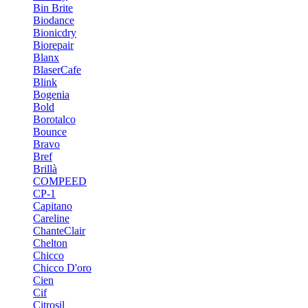
Bin Brite
Biodance
Bionicdry
Biorepair
Blanx
BlaserCafe
Blink
Bogenia
Bold
Borotalco
Bounce
Bravo
Bref
Brillà
COMPEED
CP-1
Capitano
Careline
ChanteСlair
Chelton
Chicco
Chicco D'oro
Cien
Cif
Citrosil