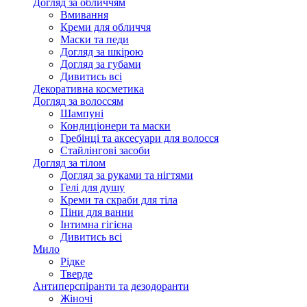
Догляд за обличчям
Вмивання
Креми для обличчя
Маски та педи
Догляд за шкірою
Догляд за губами
Дивитись всі
Декоративна косметика
Догляд за волоссям
Шампуні
Кондиціонери та маски
Гребінці та аксесуари для волосся
Стайлінгові засоби
Догляд за тілом
Догляд за руками та нігтями
Гелі для душу
Креми та скраби для тіла
Піни для ванни
Інтимна гігієна
Дивитись всі
Мило
Рідке
Тверде
Антиперспіранти та дезодоранти
Жіночі