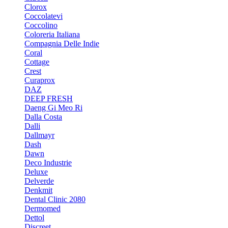
Clorox
Coccolatevi
Coccolino
Coloreria Italiana
Compagnia Delle Indie
Coral
Cottage
Crest
Curaprox
DAZ
DEEP FRESH
Daeng Gi Meo Ri
Dalla Costa
Dalli
Dallmayr
Dash
Dawn
Deco Industrie
Deluxe
Delverde
Denkmit
Dental Clinic 2080
Dermomed
Dettol
Discreet