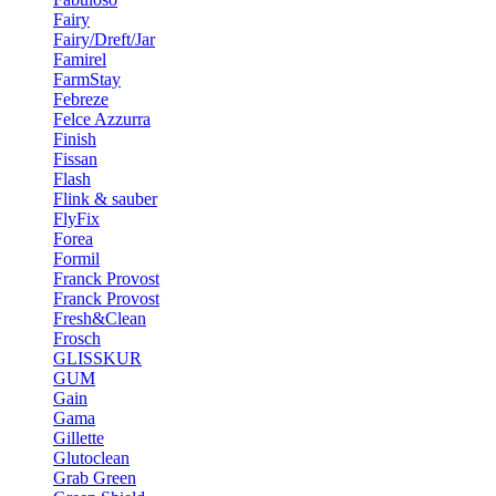
Fairy
Fairy/Dreft/Jar
Famirel
FarmStay
Febreze
Felce Azzurra
Finish
Fissan
Flash
Flink & sauber
FlyFix
Forea
Formil
Franck Provost
Franck Provost
Fresh&Clean
Frosch
GLISSKUR
GUM
Gain
Gama
Gillette
Glutoclean
Grab Green