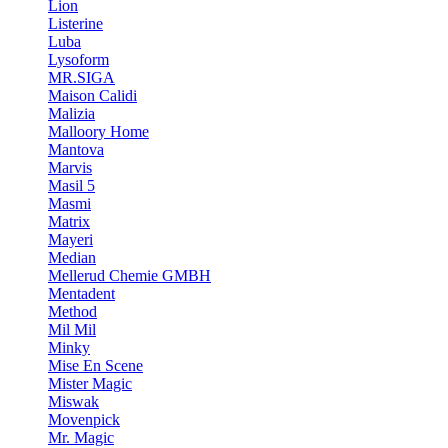
Lion
Listerine
Luba
Lysoform
MR.SIGA
Maison Calidi
Malizia
Malloory Home
Mantova
Marvis
Masil 5
Masmi
Matrix
Mayeri
Median
Mellerud Chemie GMBH
Mentadent
Method
Mil Mil
Minky
Mise En Scene
Mister Magic
Miswak
Movenpick
Mr. Magic