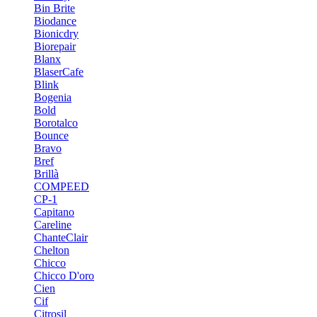
Bin Brite
Biodance
Bionicdry
Biorepair
Blanx
BlaserCafe
Blink
Bogenia
Bold
Borotalco
Bounce
Bravo
Bref
Brillà
COMPEED
CP-1
Capitano
Careline
ChanteСlair
Chelton
Chicco
Chicco D'oro
Cien
Cif
Citrosil