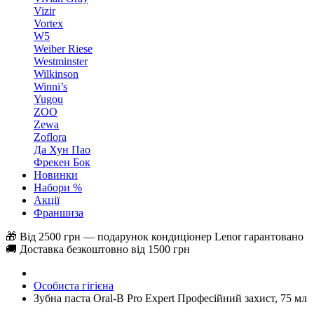
Vizir
Vortex
W5
Weiber Riese
Westminster
Wilkinson
Winni’s
Yugou
ZOO
Zewa
Zoflora
Да Хун Пао
Фрекен Бок
Новинки
Набори %
Акції
Франшиза
🎁 Від 2500 грн — подарунок кондиціонер Lenor гарантовано
🚚 Доставка безкоштовно від 1500 грн
Особиста гігієна
Зубна паста Oral-B Pro Expert Професійний захист, 75 мл