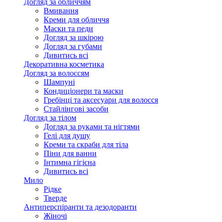
Догляд за обличчям
Вмивання
Креми для обличчя
Маски та педи
Догляд за шкірою
Догляд за губами
Дивитись всі
Декоративна косметика
Догляд за волоссям
Шампуні
Кондиціонери та маски
Гребінці та аксесуари для волосся
Стайлінгові засоби
Догляд за тілом
Догляд за руками та нігтями
Гелі для душу
Креми та скраби для тіла
Піни для ванни
Інтимна гігієна
Дивитись всі
Мило
Рідке
Тверде
Антиперспіранти та дезодоранти
Жіночі