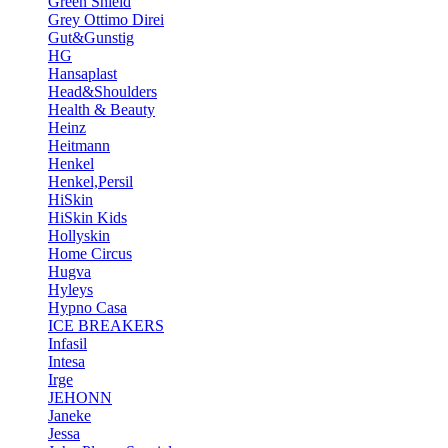
Green Shield
Grey Ottimo Direi
Gut&Gunstig
HG
Hansaplast
Head&Shoulders
Health & Beauty
Heinz
Heitmann
Henkel
Henkel,Persil
HiSkin
HiSkin Kids
Hollyskin
Home Circus
Hugva
Hyleys
Hypno Casa
ICE BREAKERS
Infasil
Intesa
Irge
JEHONN
Janeke
Jessa