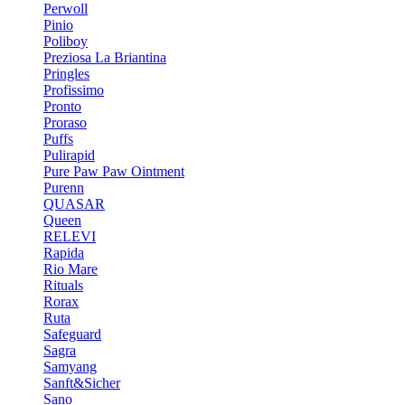
Perwoll
Pinio
Poliboy
Preziosa La Briantina
Pringles
Profissimo
Pronto
Proraso
Puffs
Pulirapid
Pure Paw Paw Ointment
Purenn
QUASAR
Queen
RELEVI
Rapida
Rio Mare
Rituals
Rorax
Ruta
Safeguard
Sagra
Samyang
Sanft&Sicher
Sano