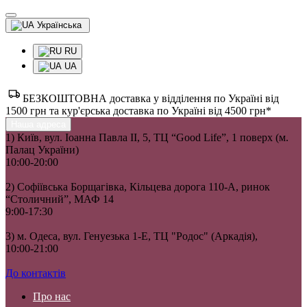
Українська
RU
UA
БЕЗКОШТОВНА доставка у відділення по Україні від
1500 грн та кур'єрська доставка по Україні від 4500 грн*
Наша адреса
1) Київ, вул. Іоанна Павла II, 5, ТЦ “Good Life”, 1 поверх (м.
Палац України)
10:00-20:00
2) Софіївська Борщагівка, Кільцева дорога 110-А, ринок
“Столичний”, МАФ 14
9:00-17:30
3) м. Одеса, вул. Генуезька 1-Е, ТЦ "Родос" (Аркадія),
10:00-21:00
До контактів
Про нас