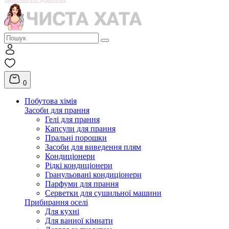
0
Побутова хімія
Засоби для прання
Гелі для прання
Капсули для прання
Пральні порошки
Засоби для виведення плям
Кондиціонери
Рідкі кондиціонери
Гранульовані кондиціонери
Парфуми для прання
Серветки для сушильної машини
Прибирання оселі
Для кухні
Для ванної кімнати