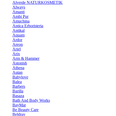
Alverde NATURKOSMETIK
Always
Amanti
Ambi Pur
Amuchina
Antica Erboristeria
Antikal
Aquam
Ardor
Areon
Ariel
Arix
Arm & Hammer
Astonish
Athena
Autan
Babylove
Balea
Barbers
Barilla
Basaza
Bath And Body Works
BayMar
Be Beauty Care
Beldray