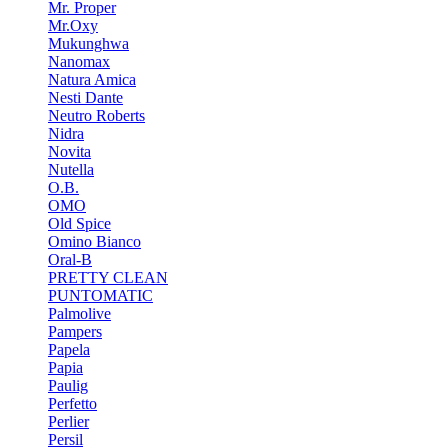
Mr. Proper
Mr.Oxy
Mukunghwa
Nanomax
Natura Amica
Nesti Dante
Neutro Roberts
Nidra
Novita
Nutella
O.B.
OMO
Old Spice
Omino Bianco
Oral-B
PRETTY CLEAN
PUNTOMATIC
Palmolive
Pampers
Papela
Papia
Paulig
Perfetto
Perlier
Persil