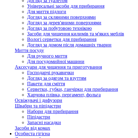
Догляд за туалетом
Універсальні засоби для прибирання
Для миття підлоги
Догляд за скляними поверхнями
Догляд за дерев'яними поверхнями
Догляд за побутовою технікою
Засоби для чищення килимів та м'яких меблів
Вологі серветки для прибирання
Догляд за домом після домашніх тварин
Миття посуду
Для ручного миття
Для посудомийної машини
Аксесуари для чищення та приготування
Господарчі рукавички
Догляд за одягом та взуттям
Пакети для сміття
Серветки, губки, ганчірки для прибирання
Харчова плівка, пергамент, фольга
Освіжувачі і дифузори
Швабри та піпідастри
Набори для прибирання
Піпідастри
Запасні насадки
Засоби від комах
Особиста гігієна