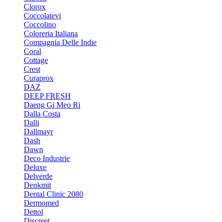
Clorox
Coccolatevi
Coccolino
Coloreria Italiana
Compagnia Delle Indie
Coral
Cottage
Crest
Curaprox
DAZ
DEEP FRESH
Daeng Gi Meo Ri
Dalla Costa
Dalli
Dallmayr
Dash
Dawn
Deco Industrie
Deluxe
Delverde
Denkmit
Dental Clinic 2080
Dermomed
Dettol
Discreet