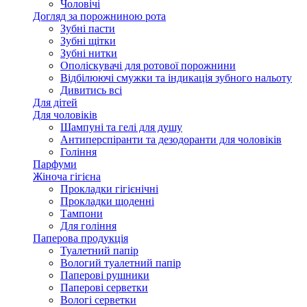
Чоловічі
Догляд за порожниною рота
Зубні пасти
Зубні щітки
Зубні нитки
Ополіскувачі для ротової порожнини
Відбілюючі смужки та індикація зубного нальоту
Дивитись всі
Для дітей
Для чоловіків
Шампуні та гелі для душу
Антиперспіранти та дезодоранти для чоловіків
Гоління
Парфуми
Жіноча гігієна
Прокладки гігієнічні
Прокладки щоденні
Тампони
Для гоління
Паперова продукція
Туалетний папір
Вологий туалетний папір
Паперові рушники
Паперові серветки
Вологі серветки