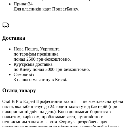
Приват24
Для власників карт ПриватБанку.
Доставка
Нова Пошта, Укрпошта
по тарифам превізника,
понад 2500 грн-безкоштовно.
Кур'єрська доставка
по Киеву понад 3000 грн-безкоштовно.
Самовивіз
З нашого магазину в Києві.
Огляд товару
Oral-B Pro Expert Професійний захист — це комплексна зубна
паста, яка забезпечує до 24 годин захисту від бактерій (при
використанні двічі на день). Вона допомагає боротися з
нальотом, карієсом, проблемами ясен, чутливістю та
неприємним запахом із рота. Формула розроблена для
щоденного використання та підтримки здоров’я зубів і ясен.