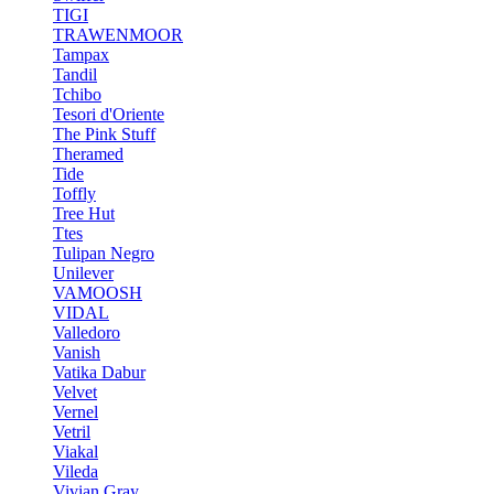
TIGI
TRAWENMOOR
Tampax
Tandil
Tchibo
Tesori d'Oriente
The Pink Stuff
Theramed
Tide
Toffly
Tree Hut
Ttes
Tulipan Negro
Unilever
VAMOOSH
VIDAL
Valledoro
Vanish
Vatika Dabur
Velvet
Vernel
Vetril
Viakal
Vileda
Vivian Gray