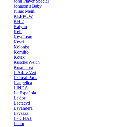
John Player Special
Johnson's Baby
Julius Meinl
KEEPOW
KH-7
Kalyon
Keff
KeycLean
Keyri
Kolonist
Komilfo
Kotex
KuschelWeich
Kusmi Tea
L'Arbre Vert
L'Oreal Paris
L'angelica
LINDA
La Española
La'dor
Lactacyd
Lavandera
Lavazza
Le CHAT
Lenor