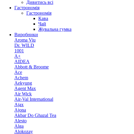
Дивитись всі
Гастрономія
Гастрономія
Кава
Чай
Жувальна гумка
Виробники
Aroma Viu
Dr. WILD
1001
A+
AIDEA
Abbott & Broome
Ace
Achem
Aekyung
Agent Max
Air Wick
Air-Val International
Ajax
Ajona
Akbar Do Ghazal Tea
Alesto
Alga
Alokozay