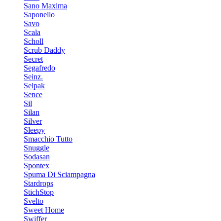
Sano Maxima
Saponello
Savo
Scala
Scholl
Scrub Daddy
Secret
Segafredo
Seinz.
Selpak
Sence
Sil
Silan
Silver
Sleepy
Smacchio Tutto
Snuggle
Sodasan
Spontex
Spuma Di Sciampagna
Stardrops
StichStop
Svelto
Sweet Home
Swiffer