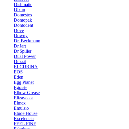
Dishmatic
Dixan
Domestos
Domopak
Dontodent
Dove
Downy
Dr. Beckmann
Dr.Jart+
Dr.Spiller
Dual Power
Duzzit
ELCURINA
EOS
Eden
Egg Planet
Egoiste
Elbow Grease
Elizavecca
Elmex
Emulsio
Etude House
Excelencia
FEEL FINE
Fabuloso