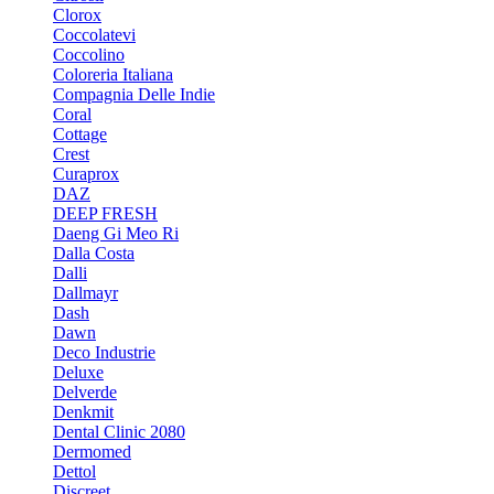
Clorox
Coccolatevi
Coccolino
Coloreria Italiana
Compagnia Delle Indie
Coral
Cottage
Crest
Curaprox
DAZ
DEEP FRESH
Daeng Gi Meo Ri
Dalla Costa
Dalli
Dallmayr
Dash
Dawn
Deco Industrie
Deluxe
Delverde
Denkmit
Dental Clinic 2080
Dermomed
Dettol
Discreet