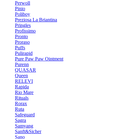
Perwoll
Pinio
Poliboy
Preziosa La Briantina
Pringles
Profissimo
Pronto
Proraso
Puffs
Pulirapid
Pure Paw Paw Ointment
Purenn
QUASAR
Queen
RELEVI
Rapida
Rio Mare
Rituals
Rorax
Ruta
Safeguard
Sagra
Samyang
Sanft&Sicher
Sano