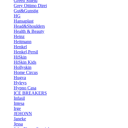
Green Shield
Grey Ottimo Direi
Gut&Gunstig
HG
Hansaplast
Head&Shoulders
Health & Beauty
Heinz
Heitmann
Henkel
Henkel,Persil
HiSkin
HiSkin Kids
Hollyskin
Home Circus
Hugva
Hyleys
Hypno Casa
ICE BREAKERS
Infasil
Intesa
Irge
JEHONN
Janeke
Jessa