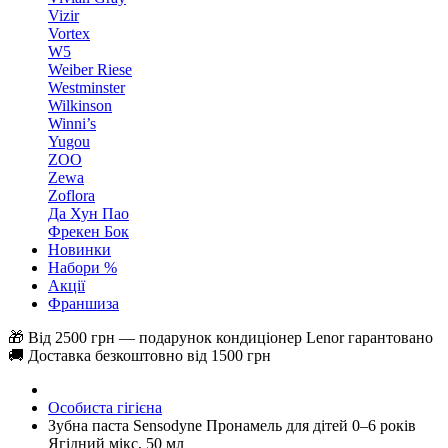
Vizir
Vortex
W5
Weiber Riese
Westminster
Wilkinson
Winni’s
Yugou
ZOO
Zewa
Zoflora
Да Хун Пао
Фрекен Бок
Новинки
Набори %
Акції
Франшиза
🎁 Від 2500 грн — подарунок кондиціонер Lenor гарантовано
🚚 Доставка безкоштовно від 1500 грн
Особиста гігієна
Зубна паста Sensodyne Пронамель для дітей 0–6 років
Ягідний мікс, 50 мл