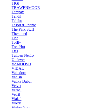
TIGI
TRAWENMOOR
Tampax
Tandil
Tchibo
Tesori d'Oriente
The Pink Stuff
Theramed
Tide
Toffly
Tree Hut
Ttes
Tulipan Negro
Unilever
VAMOOSH
VIDAL
Valledoro
Vanish
Vatika Dabur
Velvet
Vernel
Vetril
Viakal
Vileda
Vivian Gray