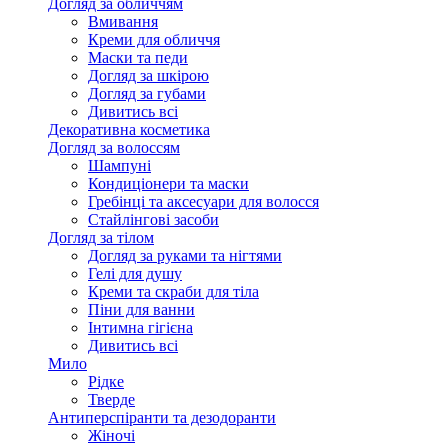
Догляд за обличчям
Вмивання
Креми для обличчя
Маски та педи
Догляд за шкірою
Догляд за губами
Дивитись всі
Декоративна косметика
Догляд за волоссям
Шампуні
Кондиціонери та маски
Гребінці та аксесуари для волосся
Стайлінгові засоби
Догляд за тілом
Догляд за руками та нігтями
Гелі для душу
Креми та скраби для тіла
Піни для ванни
Інтимна гігієна
Дивитись всі
Мило
Рідке
Тверде
Антиперспіранти та дезодоранти
Жіночі