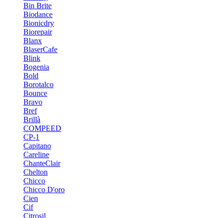
Bin Brite
Biodance
Bionicdry
Biorepair
Blanx
BlaserCafe
Blink
Bogenia
Bold
Borotalco
Bounce
Bravo
Bref
Brillà
COMPEED
CP-1
Capitano
Careline
ChanteСlair
Chelton
Chicco
Chicco D'oro
Cien
Cif
Citrosil