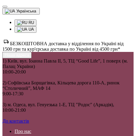
Українська
RU
UA
БЕЗКОШТОВНА доставка у відділення по Україні від
1500 грн та кур'єрська доставка по Україні від 4500 грн*
Наша адреса
1) Київ, вул. Іоанна Павла II, 5, ТЦ “Good Life”, 1 поверх (м.
Палац України)
10:00-20:00
2) Софіївська Борщагівка, Кільцева дорога 110-А, ринок
“Столичний”, МАФ 14
9:00-17:30
3) м. Одеса, вул. Генуезька 1-Е, ТЦ "Родос" (Аркадія),
10:00-21:00
До контактів
Про нас