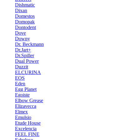
Dishmatic
Dixan
Domestos
Domopak
Dontodent
Dove
Downy
Dr. Beckmann
Dr.Jart+
Dr.Spiller
Dual Power
Duzzit
ELCURINA
EOS
Eden
Egg Planet
Egoiste
Elbow Grease
Elizavecca
Elmex
Emulsio
Etude House
Excelencia
FEEL FINE
Fabuloso