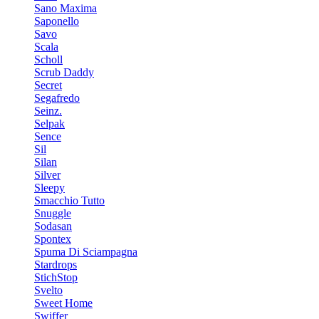
Sano Maxima
Saponello
Savo
Scala
Scholl
Scrub Daddy
Secret
Segafredo
Seinz.
Selpak
Sence
Sil
Silan
Silver
Sleepy
Smacchio Tutto
Snuggle
Sodasan
Spontex
Spuma Di Sciampagna
Stardrops
StichStop
Svelto
Sweet Home
Swiffer