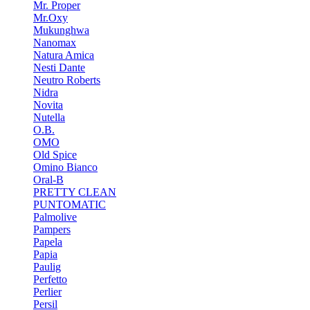
Mr. Proper
Mr.Oxy
Mukunghwa
Nanomax
Natura Amica
Nesti Dante
Neutro Roberts
Nidra
Novita
Nutella
O.B.
OMO
Old Spice
Omino Bianco
Oral-B
PRETTY CLEAN
PUNTOMATIC
Palmolive
Pampers
Papela
Papia
Paulig
Perfetto
Perlier
Persil