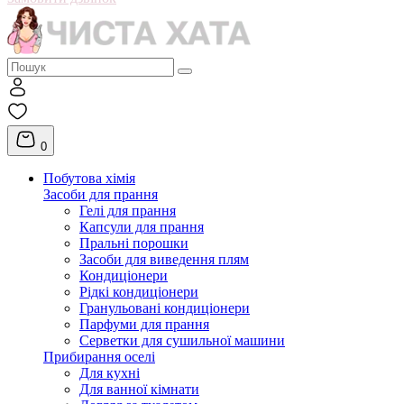
0
Побутова хімія
Засоби для прання
Гелі для прання
Капсули для прання
Пральні порошки
Засоби для виведення плям
Кондиціонери
Рідкі кондиціонери
Гранульовані кондиціонери
Парфуми для прання
Серветки для сушильної машини
Прибирання оселі
Для кухні
Для ванної кімнати