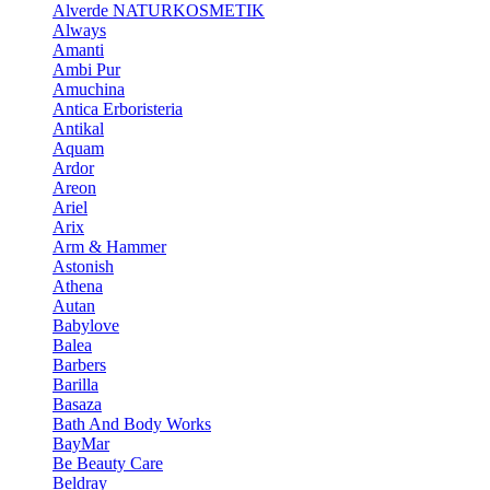
Alverde NATURKOSMETIK
Always
Amanti
Ambi Pur
Amuchina
Antica Erboristeria
Antikal
Aquam
Ardor
Areon
Ariel
Arix
Arm & Hammer
Astonish
Athena
Autan
Babylove
Balea
Barbers
Barilla
Basaza
Bath And Body Works
BayMar
Be Beauty Care
Beldray