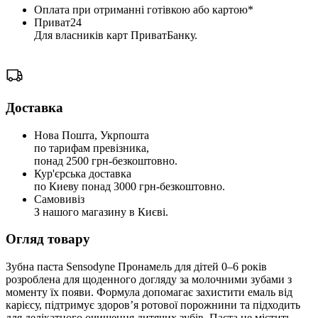
Оплата при отриманні готівкою або картою*
Приват24
Для власників карт ПриватБанку.
Доставка
Нова Пошта, Укрпошта
по тарифам превізника,
понад 2500 грн-безкоштовно.
Кур'єрська доставка
по Киеву понад 3000 грн-безкоштовно.
Самовивіз
З нашого магазину в Києві.
Огляд товару
Зубна паста Sensodyne Пронамель для дітей 0–6 років
розроблена для щоденного догляду за молочними зубами з
моменту їх появи. Формула допомагає захистити емаль від
карієсу, підтримує здоров’я ротової порожнини та підходить
для делікатного очищення дитячих зубів. Паста не містить