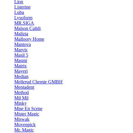
Lion
Listerine
Luba
Lysoform
MR.SIGA
Maison Calidi
Malizia
Malloory Home
Mantova
Marvis
Masil 5
Masmi
Matrix
Mayeri
Median
Mellerud Chemie GMBH
Mentadent
Method
Mil Mil
Minky
Mise En Scene
Mister Magic
Miswak
Movenpick
Mr. Magic