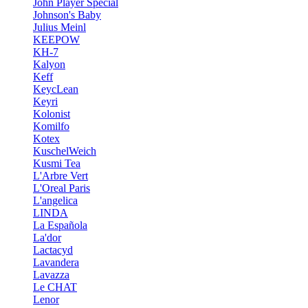
John Player Special
Johnson's Baby
Julius Meinl
KEEPOW
KH-7
Kalyon
Keff
KeycLean
Keyri
Kolonist
Komilfo
Kotex
KuschelWeich
Kusmi Tea
L'Arbre Vert
L'Oreal Paris
L'angelica
LINDA
La Española
La'dor
Lactacyd
Lavandera
Lavazza
Le CHAT
Lenor