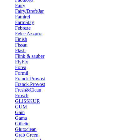
Fairy
Fairy/Dreft/Jar
Famirel
FarmStay
Febreze
Felce Azzurra
Finish
Fissan
Flash
Flink & sauber
FlyFix
Forea
Formil
Franck Provost
Franck Provost
Fresh&Clean
Frosch
GLISSKUR
GUM
Gain
Gama
Gillette
Glutoclean
Grab Green