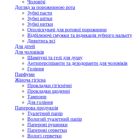
Чоловічі
Догляд за порожниною рота
Зубні пасти
Зубні щітки
Зубні нитки
Ополіскувачі для ротової порожнини
Відбілюючі смужки та індикація зубного нальоту
Дивитись всі
Для дітей
Для чоловіків
Шампуні та гелі для душу
Антиперспіранти та дезодоранти для чоловіків
Гоління
Парфуми
Жіноча гігієна
Прокладки гігієнічні
Прокладки щоденні
Тампони
Для гоління
Паперова продукція
Туалетний папір
Вологий туалетний папір
Паперові рушники
Паперові серветки
Вологі серветки