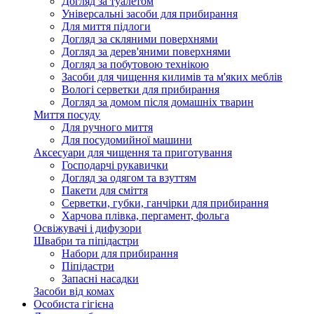
Догляд за туалетом
Універсальні засоби для прибирання
Для миття підлоги
Догляд за скляними поверхнями
Догляд за дерев'яними поверхнями
Догляд за побутовою технікою
Засоби для чищення килимів та м'яких меблів
Вологі серветки для прибирання
Догляд за домом після домашніх тварин
Миття посуду
Для ручного миття
Для посудомийної машини
Аксесуари для чищення та приготування
Господарчі рукавички
Догляд за одягом та взуттям
Пакети для сміття
Серветки, губки, ганчірки для прибирання
Харчова плівка, пергамент, фольга
Освіжувачі і дифузори
Швабри та піпідастри
Набори для прибирання
Піпідастри
Запасні насадки
Засоби від комах
Особиста гігієна