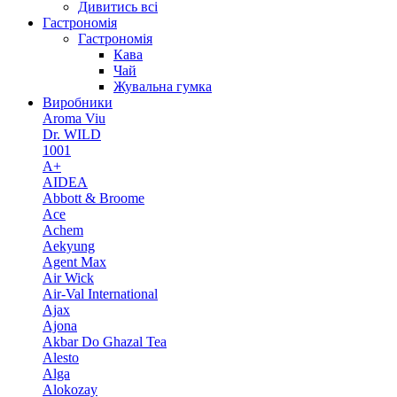
Дивитись всі
Гастрономія
Гастрономія
Кава
Чай
Жувальна гумка
Виробники
Aroma Viu
Dr. WILD
1001
A+
AIDEA
Abbott & Broome
Ace
Achem
Aekyung
Agent Max
Air Wick
Air-Val International
Ajax
Ajona
Akbar Do Ghazal Tea
Alesto
Alga
Alokozay