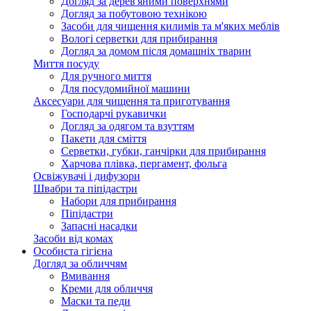
Догляд за дерев'яними поверхнями
Догляд за побутовою технікою
Засоби для чищення килимів та м'яких меблів
Вологі серветки для прибирання
Догляд за домом після домашніх тварин
Миття посуду
Для ручного миття
Для посудомийної машини
Аксесуари для чищення та приготування
Господарчі рукавички
Догляд за одягом та взуттям
Пакети для сміття
Серветки, губки, ганчірки для прибирання
Харчова плівка, пергамент, фольга
Освіжувачі і дифузори
Швабри та піпідастри
Набори для прибирання
Піпідастри
Запасні насадки
Засоби від комах
Особиста гігієна
Догляд за обличчям
Вмивання
Креми для обличчя
Маски та педи