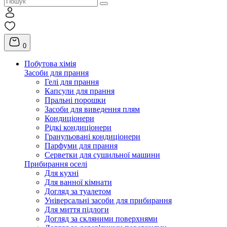
0
Побутова хімія
Засоби для прання
Гелі для прання
Капсули для прання
Пральні порошки
Засоби для виведення плям
Кондиціонери
Рідкі кондиціонери
Гранульовані кондиціонери
Парфуми для прання
Серветки для сушильної машини
Прибирання оселі
Для кухні
Для ванної кімнати
Догляд за туалетом
Універсальні засоби для прибирання
Для миття підлоги
Догляд за скляними поверхнями