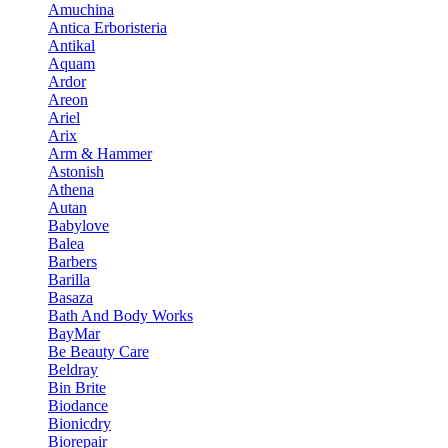
Amuchina
Antica Erboristeria
Antikal
Aquam
Ardor
Areon
Ariel
Arix
Arm & Hammer
Astonish
Athena
Autan
Babylove
Balea
Barbers
Barilla
Basaza
Bath And Body Works
BayMar
Be Beauty Care
Beldray
Bin Brite
Biodance
Bionicdry
Biorepair