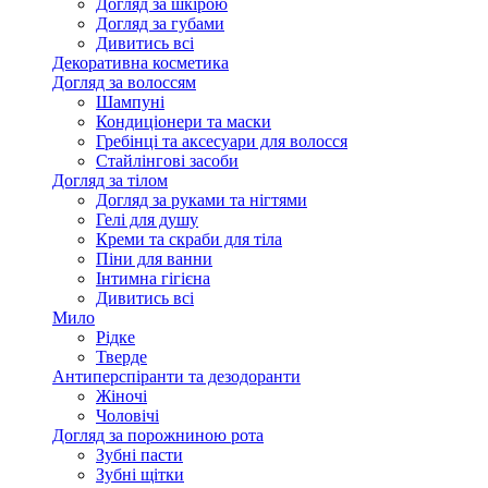
Догляд за шкірою
Догляд за губами
Дивитись всі
Декоративна косметика
Догляд за волоссям
Шампуні
Кондиціонери та маски
Гребінці та аксесуари для волосся
Стайлінгові засоби
Догляд за тілом
Догляд за руками та нігтями
Гелі для душу
Креми та скраби для тіла
Піни для ванни
Інтимна гігієна
Дивитись всі
Мило
Рідке
Тверде
Антиперспіранти та дезодоранти
Жіночі
Чоловічі
Догляд за порожниною рота
Зубні пасти
Зубні щітки