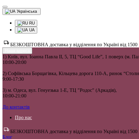
Українська
RU
UA
БЕЗКОШТОВНА доставка у відділення по Україні від 1500 гр
Наша адреса
1) Київ, вул. Іоанна Павла II, 5, ТЦ “Good Life”, 1 поверх (м. П
10:00-20:00
2) Софіївська Борщагівка, Кільцева дорога 110-А, ринок “Сто
9:00-17:30
3) м. Одеса, вул. Генуезька 1-Е, ТЦ "Родос" (Аркадія),
10:00-21:00
До контактів
Про нас
БЕЗКОШТОВНА доставка у відділення по Україні від 1500 гр
Блог