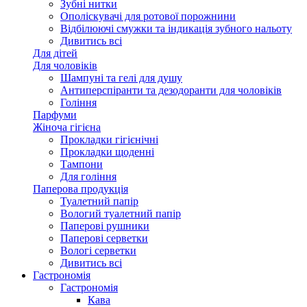
Зубні нитки
Ополіскувачі для ротової порожнини
Відбілюючі смужки та індикація зубного нальоту
Дивитись всі
Для дітей
Для чоловіків
Шампуні та гелі для душу
Антиперспіранти та дезодоранти для чоловіків
Гоління
Парфуми
Жіноча гігієна
Прокладки гігієнічні
Прокладки щоденні
Тампони
Для гоління
Паперова продукція
Туалетний папір
Вологий туалетний папір
Паперові рушники
Паперові серветки
Вологі серветки
Дивитись всі
Гастрономія
Гастрономія
Кава