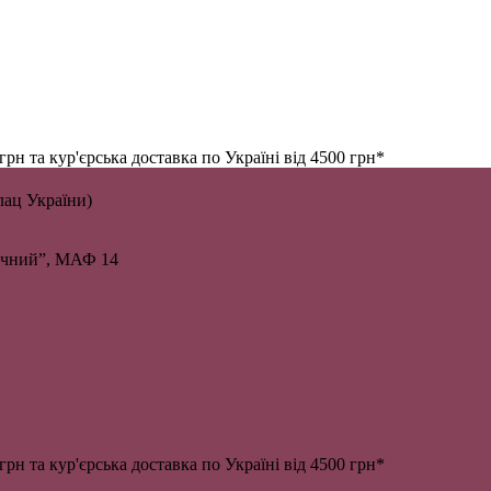
н та кур'єрська доставка по Україні від 4500 грн*
алац України)
личний”, МАФ 14
н та кур'єрська доставка по Україні від 4500 грн*