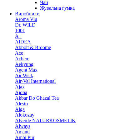
Чай
Жувальна гумка
Виробники
Aroma Viu
Dr. WILD
1001
A+
AIDEA
Abbott & Broome
Ace
Achem
Aekyung
Agent Max
Air Wick
Air-Val International
Ajax
Ajona
Akbar Do Ghazal Tea
Alesto
Alga
Alokozay
Alverde NATURKOSMETIK
Always
Amanti
Ambi Pur