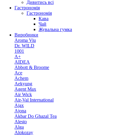
Дивитись всі
Гастрономія
Гастрономія
Кава
Чай
Жувальна гумка
Виробники
Aroma Viu
Dr. WILD
1001
A+
AIDEA
Abbott & Broome
Ace
Achem
Aekyung
Agent Max
Air Wick
Air-Val International
Ajax
Ajona
Akbar Do Ghazal Tea
Alesto
Alga
Alokozay