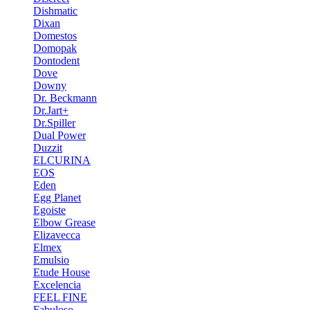
Dishmatic
Dixan
Domestos
Domopak
Dontodent
Dove
Downy
Dr. Beckmann
Dr.Jart+
Dr.Spiller
Dual Power
Duzzit
ELCURINA
EOS
Eden
Egg Planet
Egoiste
Elbow Grease
Elizavecca
Elmex
Emulsio
Etude House
Excelencia
FEEL FINE
Fabuloso