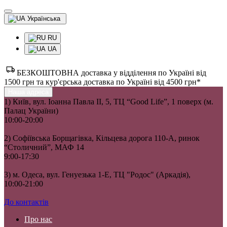
Українська
RU
UA
БЕЗКОШТОВНА доставка у відділення по Україні від
1500 грн та кур'єрська доставка по Україні від 4500 грн*
Наша адреса
1) Київ, вул. Іоанна Павла II, 5, ТЦ “Good Life”, 1 поверх (м.
Палац України)
10:00-20:00
2) Софіївська Борщагівка, Кільцева дорога 110-А, ринок
“Столичний”, МАФ 14
9:00-17:30
3) м. Одеса, вул. Генуезька 1-Е, ТЦ "Родос" (Аркадія),
10:00-21:00
До контактів
Про нас