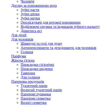
Чоловічі
Догляд за порожниною рота
Зубні пасти
Зубні щітки
Зубні нитки
Ополіскувачі для ротової порожнини
Відбілюючі смужки та індикація зубного нальоту
Дивитись всі
Для дітей
Для чоловіків
Шампуні та гелі для душу
Антиперспіранти та дезодоранти для чоловіків
Гоління
Парфуми
Жіноча гігієна
Прокладки гігієнічні
Прокладки щоденні
Тампони
Для гоління
Паперова продукція
Туалетний папір
Вологий туалетний папір
Паперові рушники
Паперові серветки
Вологі серветки