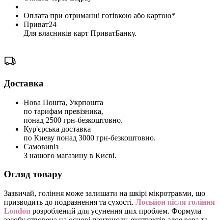
Оплата при отриманні готівкою або картою*
Приват24
Для власників карт ПриватБанку.
Доставка
Нова Пошта, Укрпошта
по тарифам превізника,
понад 2500 грн-безкоштовно.
Кур'єрська доставка
по Киеву понад 3000 грн-безкоштовно.
Самовивіз
З нашого магазину в Києві.
Огляд товару
Зазвичай, гоління може залишати на шкірі мікротравми, що
призводить до подразнення та сухості.
Лосьйон після гоління
London
розроблений для усунення цих проблем. Формула
засобу створена на основі пантенолу, екстрактів алое вера та