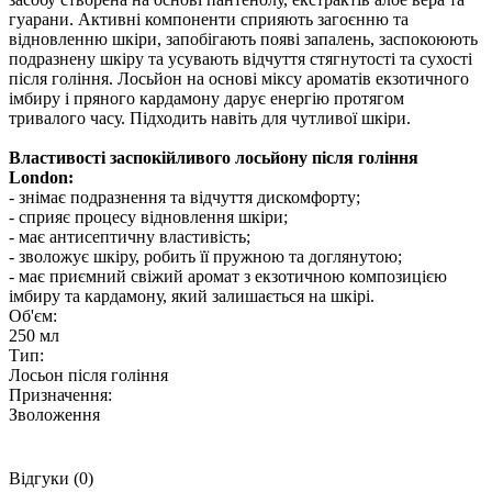
гуарани. Активні компоненти сприяють загоєнню та
відновленню шкіри, запобігають появі запалень, заспокоюють
подразнену шкіру та усувають відчуття стягнутості та сухості
після гоління. Лосьйон на основі міксу ароматів екзотичного
імбиру і пряного кардамону дарує енергію протягом
тривалого часу. Підходить навіть для чутливої шкіри.
Властивості заспокійливого лосьйону після гоління
London:
- знімає подразнення та відчуття дискомфорту;
- сприяє процесу відновлення шкіри;
- має антисептичну властивість;
- зволожує шкіру, робить її пружною та доглянутою;
- має приємний свіжий аромат з екзотичною композицією
імбиру та кардамону, який залишається на шкірі.
Об'єм:
250 мл
Тип:
Лосьон після гоління
Призначення:
Зволоження
Відгуки (0)