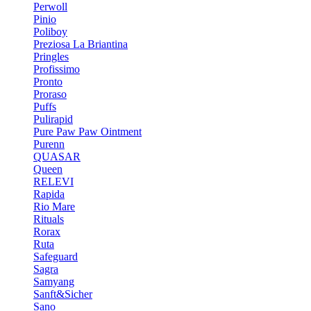
Perwoll
Pinio
Poliboy
Preziosa La Briantina
Pringles
Profissimo
Pronto
Proraso
Puffs
Pulirapid
Pure Paw Paw Ointment
Purenn
QUASAR
Queen
RELEVI
Rapida
Rio Mare
Rituals
Rorax
Ruta
Safeguard
Sagra
Samyang
Sanft&Sicher
Sano