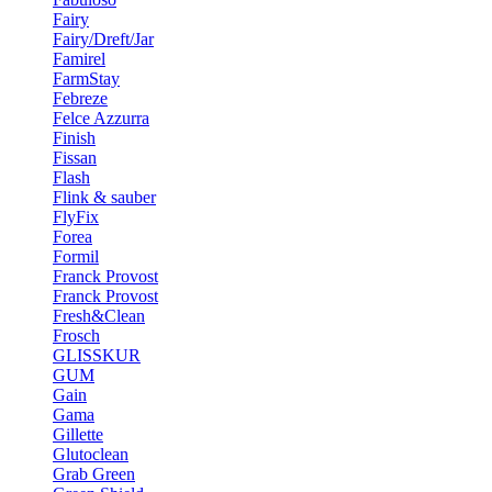
Fairy
Fairy/Dreft/Jar
Famirel
FarmStay
Febreze
Felce Azzurra
Finish
Fissan
Flash
Flink & sauber
FlyFix
Forea
Formil
Franck Provost
Franck Provost
Fresh&Clean
Frosch
GLISSKUR
GUM
Gain
Gama
Gillette
Glutoclean
Grab Green