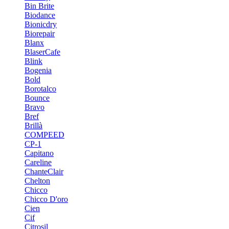
Bin Brite
Biodance
Bionicdry
Biorepair
Blanx
BlaserCafe
Blink
Bogenia
Bold
Borotalco
Bounce
Bravo
Bref
Brillà
COMPEED
CP-1
Capitano
Careline
ChanteСlair
Chelton
Chicco
Chicco D'oro
Cien
Cif
Citrosil