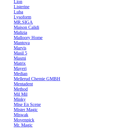
Lion
Listerine
Luba
Lysoform
MR.SIGA
Maison Calidi
Malizia
Malloory Home
Mantova
Marvis
Masil 5
Masmi
Matrix
Mayeri
Median
Mellerud Chemie GMBH
Mentadent
Method
Mil Mil
Minky
Mise En Scene
Mister Magic
Miswak
Movenpick
Mr. Magic