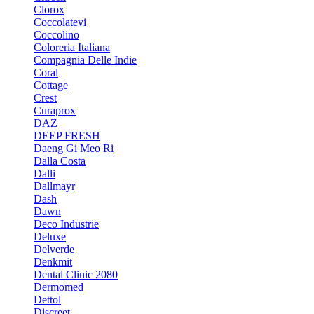
Clorox
Coccolatevi
Coccolino
Coloreria Italiana
Compagnia Delle Indie
Coral
Cottage
Crest
Curaprox
DAZ
DEEP FRESH
Daeng Gi Meo Ri
Dalla Costa
Dalli
Dallmayr
Dash
Dawn
Deco Industrie
Deluxe
Delverde
Denkmit
Dental Clinic 2080
Dermomed
Dettol
Discreet