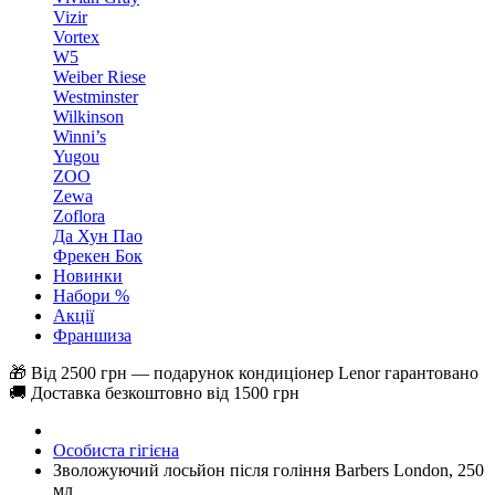
Vizir
Vortex
W5
Weiber Riese
Westminster
Wilkinson
Winni’s
Yugou
ZOO
Zewa
Zoflora
Да Хун Пао
Фрекен Бок
Новинки
Набори %
Акції
Франшиза
🎁 Від 2500 грн — подарунок кондиціонер Lenor гарантовано
🚚 Доставка безкоштовно від 1500 грн
Особиста гігієна
Зволожуючий лосьйон після гоління Barbers London, 250
мл