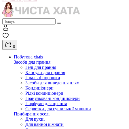
0
Побутова хімія
Засоби для прання
Гелі для прання
Капсули для прання
Пральні порошки
Засоби для виведення плям
Кондиціонери
Рідкі кондиціонери
Гранульовані кондиціонери
Парфуми для прання
Серветки для сушильної машини
Прибирання оселі
Для кухні
Для ванної кімнати