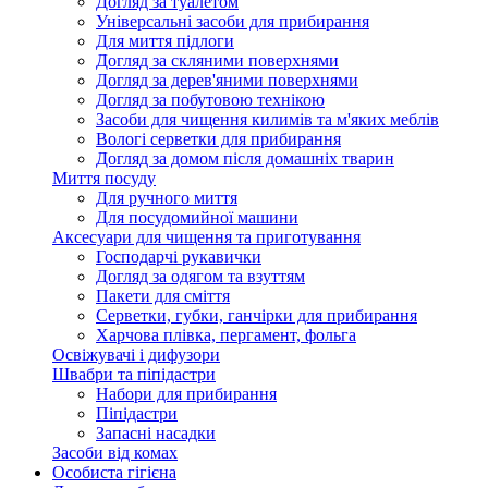
Догляд за туалетом
Універсальні засоби для прибирання
Для миття підлоги
Догляд за скляними поверхнями
Догляд за дерев'яними поверхнями
Догляд за побутовою технікою
Засоби для чищення килимів та м'яких меблів
Вологі серветки для прибирання
Догляд за домом після домашніх тварин
Миття посуду
Для ручного миття
Для посудомийної машини
Аксесуари для чищення та приготування
Господарчі рукавички
Догляд за одягом та взуттям
Пакети для сміття
Серветки, губки, ганчірки для прибирання
Харчова плівка, пергамент, фольга
Освіжувачі і дифузори
Швабри та піпідастри
Набори для прибирання
Піпідастри
Запасні насадки
Засоби від комах
Особиста гігієна