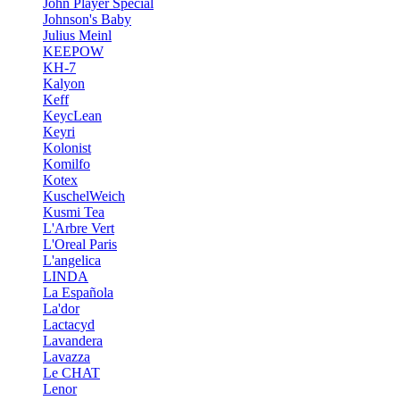
John Player Special
Johnson's Baby
Julius Meinl
KEEPOW
KH-7
Kalyon
Keff
KeycLean
Keyri
Kolonist
Komilfo
Kotex
KuschelWeich
Kusmi Tea
L'Arbre Vert
L'Oreal Paris
L'angelica
LINDA
La Española
La'dor
Lactacyd
Lavandera
Lavazza
Le CHAT
Lenor