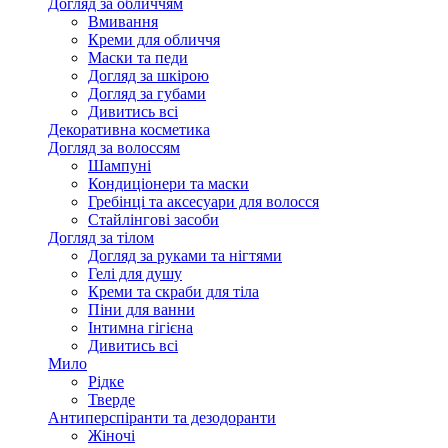
Догляд за обличчям
Вмивання
Креми для обличчя
Маски та педи
Догляд за шкірою
Догляд за губами
Дивитись всі
Декоративна косметика
Догляд за волоссям
Шампуні
Кондиціонери та маски
Гребінці та аксесуари для волосся
Стайлінгові засоби
Догляд за тілом
Догляд за руками та нігтями
Гелі для душу
Креми та скраби для тіла
Піни для ванни
Інтимна гігієна
Дивитись всі
Мило
Рідке
Тверде
Антиперспіранти та дезодоранти
Жіночі