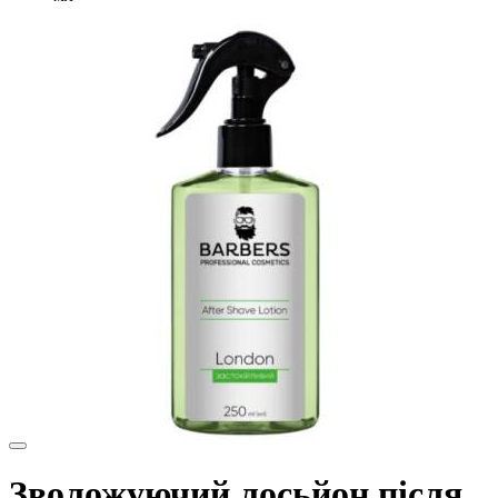
Зволожуючий лосьйон після