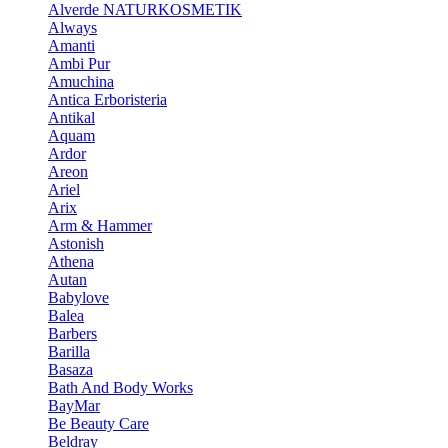
Alverde NATURKOSMETIK
Always
Amanti
Ambi Pur
Amuchina
Antica Erboristeria
Antikal
Aquam
Ardor
Areon
Ariel
Arix
Arm & Hammer
Astonish
Athena
Autan
Babylove
Balea
Barbers
Barilla
Basaza
Bath And Body Works
BayMar
Be Beauty Care
Beldray