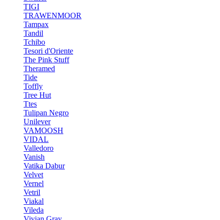
TIGI
TRAWENMOOR
Tampax
Tandil
Tchibo
Tesori d'Oriente
The Pink Stuff
Theramed
Tide
Toffly
Tree Hut
Ttes
Tulipan Negro
Unilever
VAMOOSH
VIDAL
Valledoro
Vanish
Vatika Dabur
Velvet
Vernel
Vetril
Viakal
Vileda
Vivian Gray