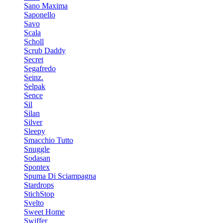
Sano Maxima
Saponello
Savo
Scala
Scholl
Scrub Daddy
Secret
Segafredo
Seinz.
Selpak
Sence
Sil
Silan
Silver
Sleepy
Smacchio Tutto
Snuggle
Sodasan
Spontex
Spuma Di Sciampagna
Stardrops
StichStop
Svelto
Sweet Home
Swiffer