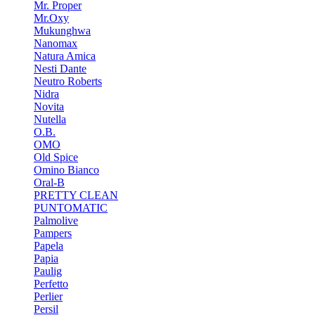
Mr. Proper
Mr.Oxy
Mukunghwa
Nanomax
Natura Amica
Nesti Dante
Neutro Roberts
Nidra
Novita
Nutella
O.B.
OMO
Old Spice
Omino Bianco
Oral-B
PRETTY CLEAN
PUNTOMATIC
Palmolive
Pampers
Papela
Papia
Paulig
Perfetto
Perlier
Persil