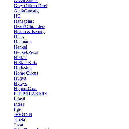
Green Shield
Grey Ottimo Direi
Gut&Gunstig
HG
Hansaplast
Head&Shoulders
Health & Beauty
Heinz
Heitmann
Henkel
Henkel,Persil
HiSkin
HiSkin Kids
Hollyskin
Home Circus
Hugva
Hyleys
Hypno Casa
ICE BREAKERS
Infasil
Intesa
Irge
JEHONN
Janeke
Jessa