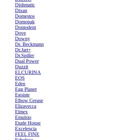
Dishmatic
Dixan
Domestos
Domopak
Dontodent
Dove
Downy
Dr. Beckmann
Dr.Jart+
Dr.Spiller
Dual Power
Duzzit
ELCURINA
EOS
Eden
Egg Planet
Egoiste
Elbow Grease
Elizavecca
Elmex
Emulsio
Etude House
Excelencia
FEEL FINE
Fabuloso