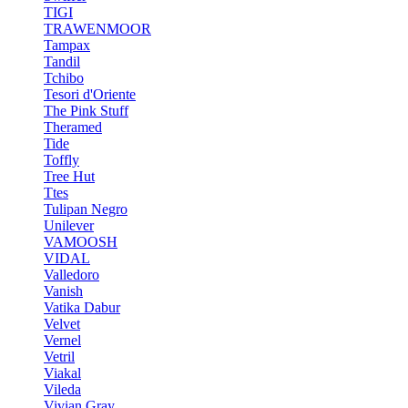
TIGI
TRAWENMOOR
Tampax
Tandil
Tchibo
Tesori d'Oriente
The Pink Stuff
Theramed
Tide
Toffly
Tree Hut
Ttes
Tulipan Negro
Unilever
VAMOOSH
VIDAL
Valledoro
Vanish
Vatika Dabur
Velvet
Vernel
Vetril
Viakal
Vileda
Vivian Gray