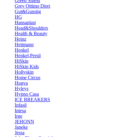
Green Shield
Grey Ottimo Direi
Gut&Gunstig
HG
Hansaplast
Head&Shoulders
Health & Beauty
Heinz
Heitmann
Henkel
Henkel,Persil
HiSkin
HiSkin Kids
Hollyskin
Home Circus
Hugva
Hyleys
Hypno Casa
ICE BREAKERS
Infasil
Intesa
Irge
JEHONN
Janeke
Jessa