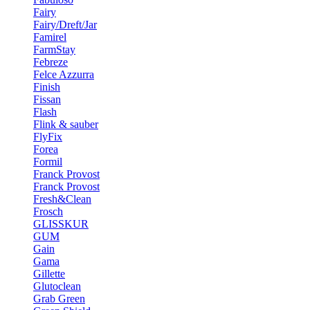
Fairy
Fairy/Dreft/Jar
Famirel
FarmStay
Febreze
Felce Azzurra
Finish
Fissan
Flash
Flink & sauber
FlyFix
Forea
Formil
Franck Provost
Franck Provost
Fresh&Clean
Frosch
GLISSKUR
GUM
Gain
Gama
Gillette
Glutoclean
Grab Green