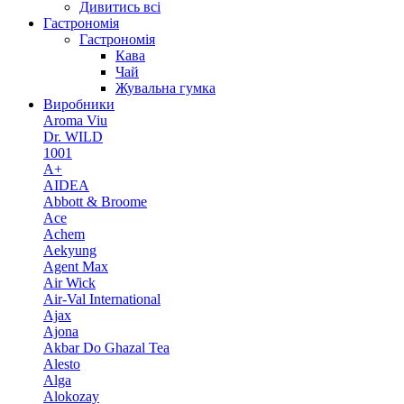
Дивитись всі
Гастрономія
Гастрономія
Кава
Чай
Жувальна гумка
Виробники
Aroma Viu
Dr. WILD
1001
A+
AIDEA
Abbott & Broome
Ace
Achem
Aekyung
Agent Max
Air Wick
Air-Val International
Ajax
Ajona
Akbar Do Ghazal Tea
Alesto
Alga
Alokozay