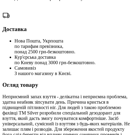
Доставка
Нова Пошта, Укрпошта
по тарифам превізника,
понад 2500 грн-безкоштовно.
Кур'єрська доставка
по Киеву понад 3000 грн-безкоштовно.
Самовивіз
З нашого магазину в Києві.
Огляд товару
Неприємний запах взуття - делікатна і неприємна проблема,
здатна неабияк зіпсувати день. Причина криється в
підвищеній пітливості ніг. Для людей з такою проблемою
фахівці ТМ Silver розробили спеціальний дезодорант для
взуття, який дасть змогу почуватися комфортніше. Засіб
універсальний, сумісний із взуттям з будь-яких матеріалів. Не
залишає плям і розводів. Для збереження якостей продукту
його слід берегти від впливу прямих сонячних променів і