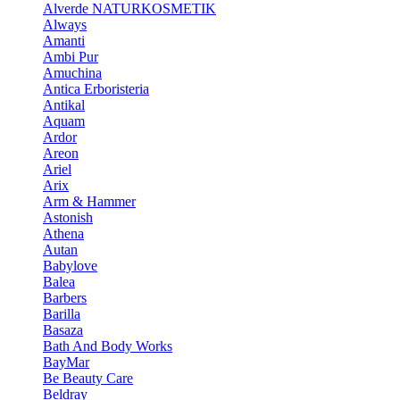
Alverde NATURKOSMETIK
Always
Amanti
Ambi Pur
Amuchina
Antica Erboristeria
Antikal
Aquam
Ardor
Areon
Ariel
Arix
Arm & Hammer
Astonish
Athena
Autan
Babylove
Balea
Barbers
Barilla
Basaza
Bath And Body Works
BayMar
Be Beauty Care
Beldray