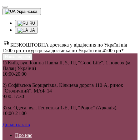
Українська
RU
UA
БЕЗКОШТОВНА доставка у відділення по Україні від
1500 грн та кур'єрська доставка по Україні від 4500 грн*
Наша адреса
1) Київ, вул. Іоанна Павла II, 5, ТЦ “Good Life”, 1 поверх (м.
Палац України)
10:00-20:00
2) Софіївська Борщагівка, Кільцева дорога 110-А, ринок
“Столичний”, МАФ 14
9:00-17:30
3) м. Одеса, вул. Генуезька 1-Е, ТЦ "Родос" (Аркадія),
10:00-21:00
До контактів
Про нас