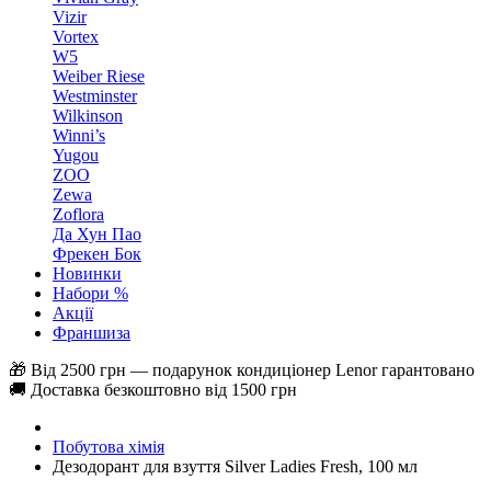
Vizir
Vortex
W5
Weiber Riese
Westminster
Wilkinson
Winni’s
Yugou
ZOO
Zewa
Zoflora
Да Хун Пао
Фрекен Бок
Новинки
Набори %
Акції
Франшиза
🎁 Від 2500 грн — подарунок кондиціонер Lenor гарантовано
🚚 Доставка безкоштовно від 1500 грн
Побутова хімія
Дезодорант для взуття Silver Ladies Fresh, 100 мл