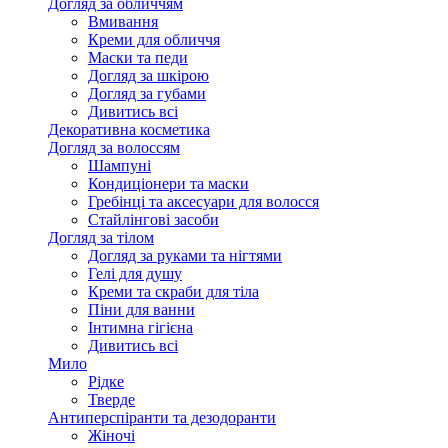
Догляд за обличчям
Вмивання
Креми для обличчя
Маски та педи
Догляд за шкірою
Догляд за губами
Дивитись всі
Декоративна косметика
Догляд за волоссям
Шампуні
Кондиціонери та маски
Гребінці та аксесуари для волосся
Стайлінгові засоби
Догляд за тілом
Догляд за руками та нігтями
Гелі для душу
Креми та скраби для тіла
Піни для ванни
Інтимна гігієна
Дивитись всі
Мило
Рідке
Тверде
Антиперспіранти та дезодоранти
Жіночі