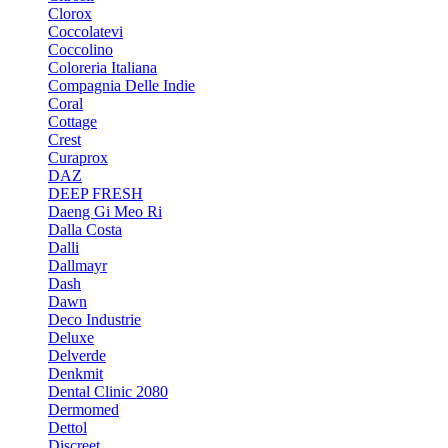
Clorox
Coccolatevi
Coccolino
Coloreria Italiana
Compagnia Delle Indie
Coral
Cottage
Crest
Curaprox
DAZ
DEEP FRESH
Daeng Gi Meo Ri
Dalla Costa
Dalli
Dallmayr
Dash
Dawn
Deco Industrie
Deluxe
Delverde
Denkmit
Dental Clinic 2080
Dermomed
Dettol
Discreet