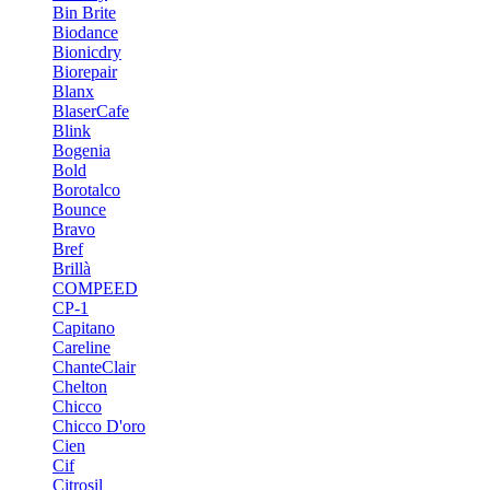
Bin Brite
Biodance
Bionicdry
Biorepair
Blanx
BlaserCafe
Blink
Bogenia
Bold
Borotalco
Bounce
Bravo
Bref
Brillà
COMPEED
CP-1
Capitano
Careline
ChanteСlair
Chelton
Chicco
Chicco D'oro
Cien
Cif
Citrosil