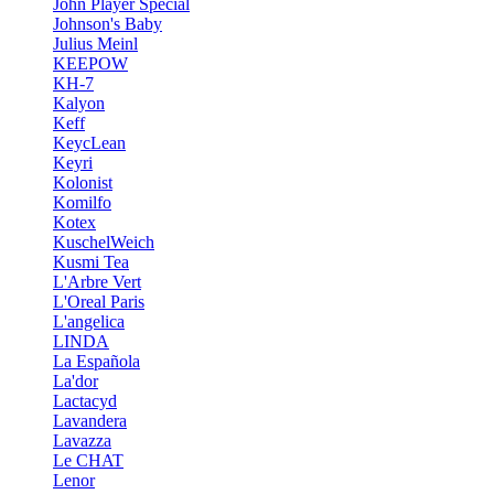
John Player Special
Johnson's Baby
Julius Meinl
KEEPOW
KH-7
Kalyon
Keff
KeycLean
Keyri
Kolonist
Komilfo
Kotex
KuschelWeich
Kusmi Tea
L'Arbre Vert
L'Oreal Paris
L'angelica
LINDA
La Española
La'dor
Lactacyd
Lavandera
Lavazza
Le CHAT
Lenor