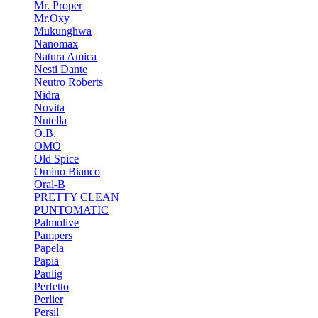
Mr. Proper
Mr.Oxy
Mukunghwa
Nanomax
Natura Amica
Nesti Dante
Neutro Roberts
Nidra
Novita
Nutella
O.B.
OMO
Old Spice
Omino Bianco
Oral-B
PRETTY CLEAN
PUNTOMATIC
Palmolive
Pampers
Papela
Papia
Paulig
Perfetto
Perlier
Persil