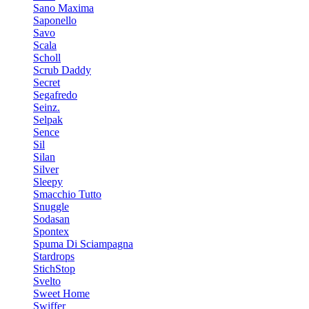
Sano Maxima
Saponello
Savo
Scala
Scholl
Scrub Daddy
Secret
Segafredo
Seinz.
Selpak
Sence
Sil
Silan
Silver
Sleepy
Smacchio Tutto
Snuggle
Sodasan
Spontex
Spuma Di Sciampagna
Stardrops
StichStop
Svelto
Sweet Home
Swiffer