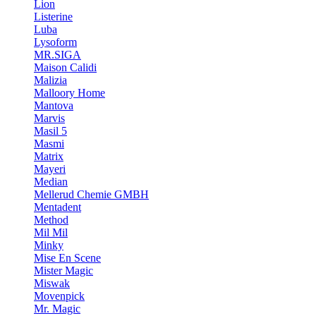
Lion
Listerine
Luba
Lysoform
MR.SIGA
Maison Calidi
Malizia
Malloory Home
Mantova
Marvis
Masil 5
Masmi
Matrix
Mayeri
Median
Mellerud Chemie GMBH
Mentadent
Method
Mil Mil
Minky
Mise En Scene
Mister Magic
Miswak
Movenpick
Mr. Magic