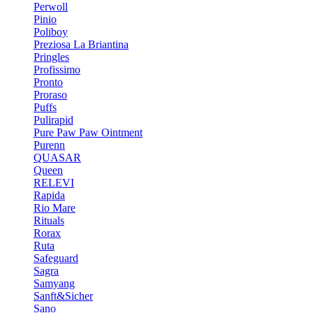
Perwoll
Pinio
Poliboy
Preziosa La Briantina
Pringles
Profissimo
Pronto
Proraso
Puffs
Pulirapid
Pure Paw Paw Ointment
Purenn
QUASAR
Queen
RELEVI
Rapida
Rio Mare
Rituals
Rorax
Ruta
Safeguard
Sagra
Samyang
Sanft&Sicher
Sano