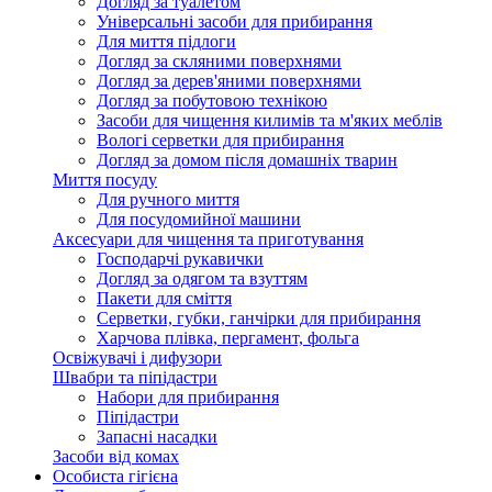
Догляд за туалетом
Універсальні засоби для прибирання
Для миття підлоги
Догляд за скляними поверхнями
Догляд за дерев'яними поверхнями
Догляд за побутовою технікою
Засоби для чищення килимів та м'яких меблів
Вологі серветки для прибирання
Догляд за домом після домашніх тварин
Миття посуду
Для ручного миття
Для посудомийної машини
Аксесуари для чищення та приготування
Господарчі рукавички
Догляд за одягом та взуттям
Пакети для сміття
Серветки, губки, ганчірки для прибирання
Харчова плівка, пергамент, фольга
Освіжувачі і дифузори
Швабри та піпідастри
Набори для прибирання
Піпідастри
Запасні насадки
Засоби від комах
Особиста гігієна