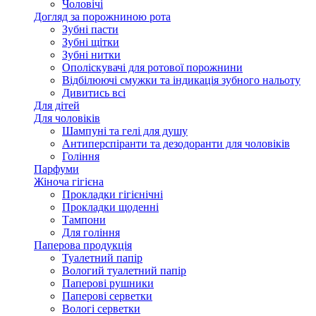
Чоловічі
Догляд за порожниною рота
Зубні пасти
Зубні щітки
Зубні нитки
Ополіскувачі для ротової порожнини
Відбілюючі смужки та індикація зубного нальоту
Дивитись всі
Для дітей
Для чоловіків
Шампуні та гелі для душу
Антиперспіранти та дезодоранти для чоловіків
Гоління
Парфуми
Жіноча гігієна
Прокладки гігієнічні
Прокладки щоденні
Тампони
Для гоління
Паперова продукція
Туалетний папір
Вологий туалетний папір
Паперові рушники
Паперові серветки
Вологі серветки