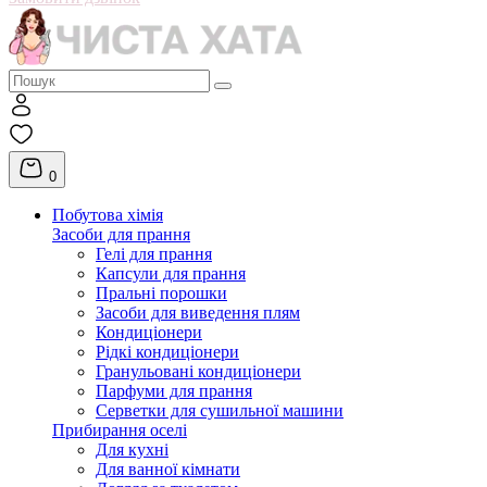
0
Побутова хімія
Засоби для прання
Гелі для прання
Капсули для прання
Пральні порошки
Засоби для виведення плям
Кондиціонери
Рідкі кондиціонери
Гранульовані кондиціонери
Парфуми для прання
Серветки для сушильної машини
Прибирання оселі
Для кухні
Для ванної кімнати