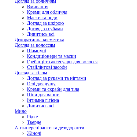
Догляд за обличчям
Вмивання
Креми для обличчя
Маски та педи
Догляд за шкірою
Догляд за губами
Дивитись всі
Декоративна косметика
Догляд за волоссям
Шампуні
Кондиціонери та маски
Гребінці та аксесуари для волосся
Стайлінгові засоби
Догляд за тілом
Догляд за руками та нігтями
Гелі для душу
Креми та скраби для тіла
Піни для ванни
Інтимна гігієна
Дивитись всі
Мило
Рідке
Тверде
Антиперспіранти та дезодоранти
Жіночі