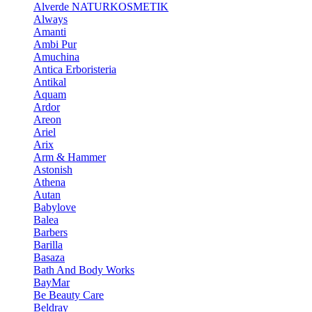
Alverde NATURKOSMETIK
Always
Amanti
Ambi Pur
Amuchina
Antica Erboristeria
Antikal
Aquam
Ardor
Areon
Ariel
Arix
Arm & Hammer
Astonish
Athena
Autan
Babylove
Balea
Barbers
Barilla
Basaza
Bath And Body Works
BayMar
Be Beauty Care
Beldray