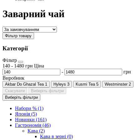
Заварний чай
Фільтр товару
Категорії
Фільтр
140
-
1480
грн
Ціна
-
грн
Виробник
Akbar Do Ghazal Tea
1
Hyleys
3
Kusmi Tea
5
Westminster
2
Скасувати
Виберіть фільтри
Виберіть фільтри
Набори % (1)
Японія (5)
Новинки (161)
Гастрономія (46)
Кава (2)
Кава в зерні (0)