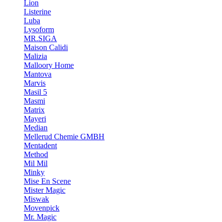
Lion
Listerine
Luba
Lysoform
MR.SIGA
Maison Calidi
Malizia
Malloory Home
Mantova
Marvis
Masil 5
Masmi
Matrix
Mayeri
Median
Mellerud Chemie GMBH
Mentadent
Method
Mil Mil
Minky
Mise En Scene
Mister Magic
Miswak
Movenpick
Mr. Magic