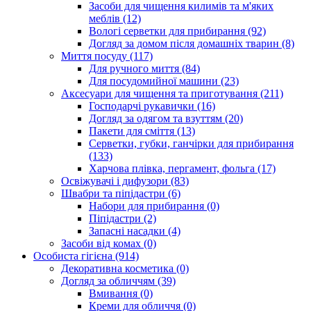
Засоби для чищення килимів та м'яких
меблів (12)
Вологі серветки для прибирання (92)
Догляд за домом після домашніх тварин (8)
Миття посуду (117)
Для ручного миття (84)
Для посудомийної машини (23)
Аксесуари для чищення та приготування (211)
Господарчі рукавички (16)
Догляд за одягом та взуттям (20)
Пакети для сміття (13)
Серветки, губки, ганчірки для прибирання
(133)
Харчова плівка, пергамент, фольга (17)
Освіжувачі і дифузори (83)
Швабри та піпідастри (6)
Набори для прибирання (0)
Піпідастри (2)
Запасні насадки (4)
Засоби від комах (0)
Особиста гігієна (914)
Декоративна косметика (0)
Догляд за обличчям (39)
Вмивання (0)
Креми для обличчя (0)