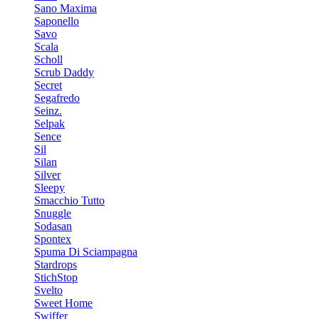
Sano Maxima
Saponello
Savo
Scala
Scholl
Scrub Daddy
Secret
Segafredo
Seinz.
Selpak
Sence
Sil
Silan
Silver
Sleepy
Smacchio Tutto
Snuggle
Sodasan
Spontex
Spuma Di Sciampagna
Stardrops
StichStop
Svelto
Sweet Home
Swiffer