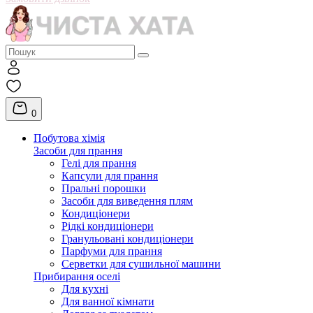
0
Побутова хімія
Засоби для прання
Гелі для прання
Капсули для прання
Пральні порошки
Засоби для виведення плям
Кондиціонери
Рідкі кондиціонери
Гранульовані кондиціонери
Парфуми для прання
Серветки для сушильної машини
Прибирання оселі
Для кухні
Для ванної кімнати