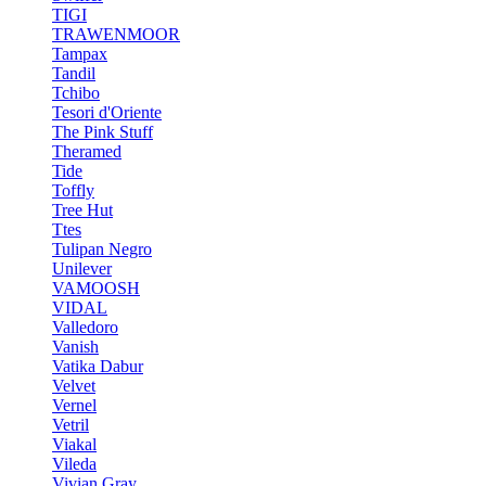
TIGI
TRAWENMOOR
Tampax
Tandil
Tchibo
Tesori d'Oriente
The Pink Stuff
Theramed
Tide
Toffly
Tree Hut
Ttes
Tulipan Negro
Unilever
VAMOOSH
VIDAL
Valledoro
Vanish
Vatika Dabur
Velvet
Vernel
Vetril
Viakal
Vileda
Vivian Gray