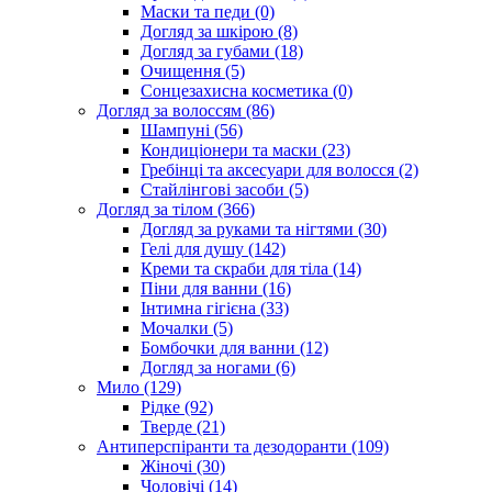
Маски та педи (0)
Догляд за шкірою (8)
Догляд за губами (18)
Очищення (5)
Сонцезахисна косметика (0)
Догляд за волоссям (86)
Шампуні (56)
Кондиціонери та маски (23)
Гребінці та аксесуари для волосся (2)
Стайлінгові засоби (5)
Догляд за тілом (366)
Догляд за руками та нігтями (30)
Гелі для душу (142)
Креми та скраби для тіла (14)
Піни для ванни (16)
Інтимна гігієна (33)
Мочалки (5)
Бомбочки для ванни (12)
Догляд за ногами (6)
Мило (129)
Рідке (92)
Тверде (21)
Антиперспіранти та дезодоранти (109)
Жіночі (30)
Чоловічі (14)