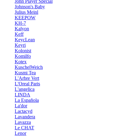
John Player Special
Johnson's Baby
Julius Meinl
KEEPOW
KH-7
Kalyon
Keff
KeycLean
Keyri
Kolonist
Komilfo
Kotex
KuschelWeich
Kusmi Tea
L'Arbre Vert
L'Oreal Paris
L'angelica
LINDA
La Española
La'dor
Lactacyd
Lavandera
Lavazza
Le CHAT
Lenor