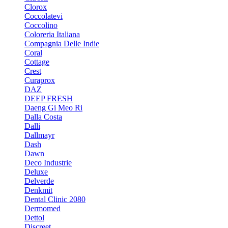
Clorox
Coccolatevi
Coccolino
Coloreria Italiana
Compagnia Delle Indie
Coral
Cottage
Crest
Curaprox
DAZ
DEEP FRESH
Daeng Gi Meo Ri
Dalla Costa
Dalli
Dallmayr
Dash
Dawn
Deco Industrie
Deluxe
Delverde
Denkmit
Dental Clinic 2080
Dermomed
Dettol
Discreet