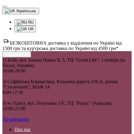
Українська
RU
UA
БЕЗКОШТОВНА доставка у відділення по Україні від
1500 грн та кур'єрська доставка по Україні від 4500 грн*
Наша адреса
1) Київ, вул. Іоанна Павла II, 5, ТЦ “Good Life”, 1 поверх (м.
Палац України)
10:00-20:00
2) Софіївська Борщагівка, Кільцева дорога 110-А, ринок
“Столичний”, МАФ 14
9:00-17:30
3) м. Одеса, вул. Генуезька 1-Е, ТЦ "Родос" (Аркадія),
10:00-21:00
До контактів
Про нас