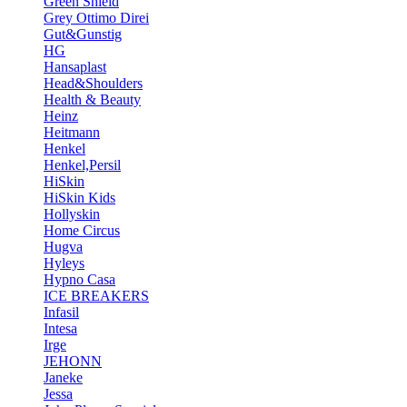
Green Shield
Grey Ottimo Direi
Gut&Gunstig
HG
Hansaplast
Head&Shoulders
Health & Beauty
Heinz
Heitmann
Henkel
Henkel,Persil
HiSkin
HiSkin Kids
Hollyskin
Home Circus
Hugva
Hyleys
Hypno Casa
ICE BREAKERS
Infasil
Intesa
Irge
JEHONN
Janeke
Jessa