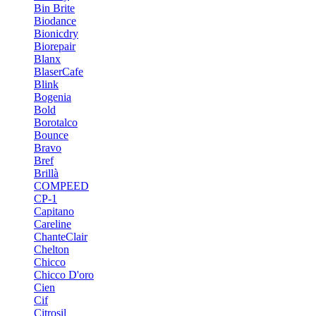
Bin Brite
Biodance
Bionicdry
Biorepair
Blanx
BlaserCafe
Blink
Bogenia
Bold
Borotalco
Bounce
Bravo
Bref
Brillà
COMPEED
CP-1
Capitano
Careline
ChanteСlair
Chelton
Chicco
Chicco D'oro
Cien
Cif
Citrosil