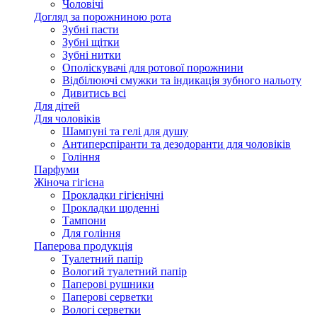
Чоловічі
Догляд за порожниною рота
Зубні пасти
Зубні щітки
Зубні нитки
Ополіскувачі для ротової порожнини
Відбілюючі смужки та індикація зубного нальоту
Дивитись всі
Для дітей
Для чоловіків
Шампуні та гелі для душу
Антиперспіранти та дезодоранти для чоловіків
Гоління
Парфуми
Жіноча гігієна
Прокладки гігієнічні
Прокладки щоденні
Тампони
Для гоління
Паперова продукція
Туалетний папір
Вологий туалетний папір
Паперові рушники
Паперові серветки
Вологі серветки