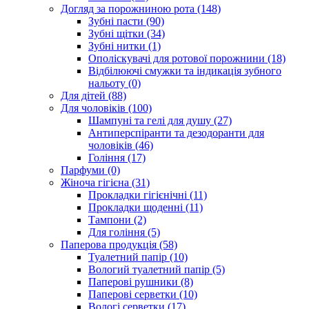
Догляд за порожниною рота (148)
Зубні пасти (90)
Зубні щітки (34)
Зубні нитки (1)
Ополіскувачі для ротової порожнини (18)
Відбілюючі смужки та індикація зубного
нальоту (0)
Для дітей (88)
Для чоловіків (100)
Шампуні та гелі для душу (27)
Антиперспіранти та дезодоранти для
чоловіків (46)
Гоління (17)
Парфуми (0)
Жіноча гігієна (31)
Прокладки гігієнічні (11)
Прокладки щоденні (11)
Тампони (2)
Для гоління (5)
Паперова продукція (58)
Туалетний папір (10)
Вологий туалетний папір (5)
Паперові рушники (8)
Паперові серветки (10)
Вологі серветки (17)