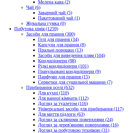
Мелена кава (2)
Чай (6)
Заварний чай (5)
Пакетований чай (1)
Жувальна гумка (0)
Побутова хімія (1259)
Засоби для прання (300)
Гелі для прання (34)
Капсули для прання (8)
Пральні порошки (13)
Засоби для виведення плям (104)
Кондиціонери (98)
Рідкі кондиціонери (101)
Гранульовані кондиціонери (9)
Парфуми для прання (15)
Серветки для сушильної машини (7)
Прибирання оселі (632)
Для кухні (110)
Для ванної кімнати (112)
Догляд за туалетом (116)
Універсальні засоби для прибирання (117)
Для миття підлоги (63)
Догляд за скляними поверхнями (24)
Догляд за дерев'яними поверхнями (16)
Догляд за побутовою технікою (31)