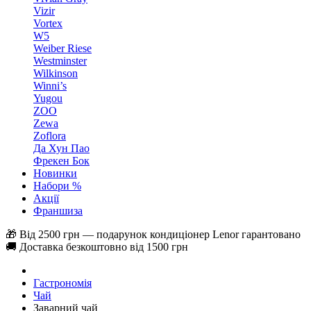
Vizir
Vortex
W5
Weiber Riese
Westminster
Wilkinson
Winni’s
Yugou
ZOO
Zewa
Zoflora
Да Хун Пао
Фрекен Бок
Новинки
Набори %
Акції
Франшиза
🎁 Від 2500 грн — подарунок кондиціонер Lenor гарантовано
🚚 Доставка безкоштовно від 1500 грн
Гастрономія
Чай
Заварний чай