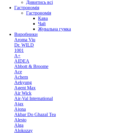
Дивитись всі
Гастрономія
Гастрономія
Кава
Чай
Жувальна гумка
Виробники
Aroma Viu
Dr. WILD
1001
A+
AIDEA
Abbott & Broome
Ace
Achem
Aekyung
Agent Max
Air Wick
Air-Val International
Ajax
Ajona
Akbar Do Ghazal Tea
Alesto
Alga
Alokozay