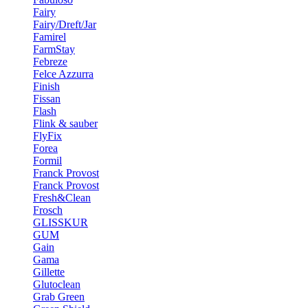
Fairy
Fairy/Dreft/Jar
Famirel
FarmStay
Febreze
Felce Azzurra
Finish
Fissan
Flash
Flink & sauber
FlyFix
Forea
Formil
Franck Provost
Franck Provost
Fresh&Clean
Frosch
GLISSKUR
GUM
Gain
Gama
Gillette
Glutoclean
Grab Green