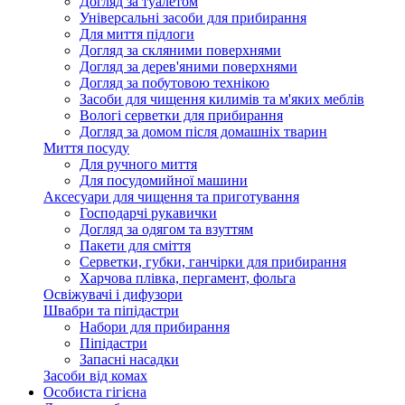
Догляд за туалетом
Універсальні засоби для прибирання
Для миття підлоги
Догляд за скляними поверхнями
Догляд за дерев'яними поверхнями
Догляд за побутовою технікою
Засоби для чищення килимів та м'яких меблів
Вологі серветки для прибирання
Догляд за домом після домашніх тварин
Миття посуду
Для ручного миття
Для посудомийної машини
Аксесуари для чищення та приготування
Господарчі рукавички
Догляд за одягом та взуттям
Пакети для сміття
Серветки, губки, ганчірки для прибирання
Харчова плівка, пергамент, фольга
Освіжувачі і дифузори
Швабри та піпідастри
Набори для прибирання
Піпідастри
Запасні насадки
Засоби від комах
Особиста гігієна