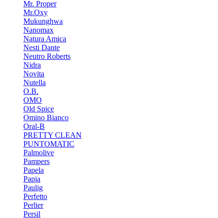
Mr. Proper
Mr.Oxy
Mukunghwa
Nanomax
Natura Amica
Nesti Dante
Neutro Roberts
Nidra
Novita
Nutella
O.B.
OMO
Old Spice
Omino Bianco
Oral-B
PRETTY CLEAN
PUNTOMATIC
Palmolive
Pampers
Papela
Papia
Paulig
Perfetto
Perlier
Persil