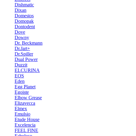
Dishmatic
Dixan
Domestos
Domopak
Dontodent
Dove
Downy
Dr. Beckmann
Dr.Jart+
Dr.Spiller
Dual Power
Duzzit
ELCURINA
EOS
Eden
Egg Planet
Egoiste
Elbow Grease
Elizavecca
Elmex
Emulsio
Etude House
Excelencia
FEEL FINE
Fabuloso