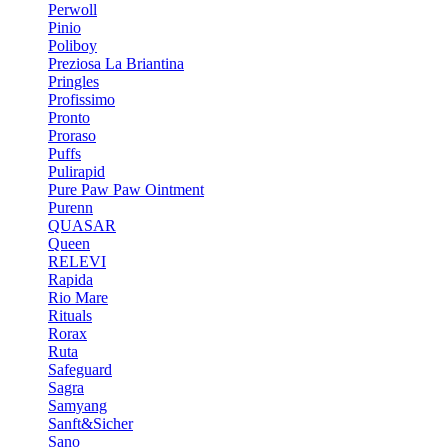
Perwoll
Pinio
Poliboy
Preziosa La Briantina
Pringles
Profissimo
Pronto
Proraso
Puffs
Pulirapid
Pure Paw Paw Ointment
Purenn
QUASAR
Queen
RELEVI
Rapida
Rio Mare
Rituals
Rorax
Ruta
Safeguard
Sagra
Samyang
Sanft&Sicher
Sano