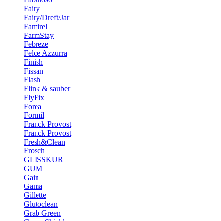
Fairy
Fairy/Dreft/Jar
Famirel
FarmStay
Febreze
Felce Azzurra
Finish
Fissan
Flash
Flink & sauber
FlyFix
Forea
Formil
Franck Provost
Franck Provost
Fresh&Clean
Frosch
GLISSKUR
GUM
Gain
Gama
Gillette
Glutoclean
Grab Green