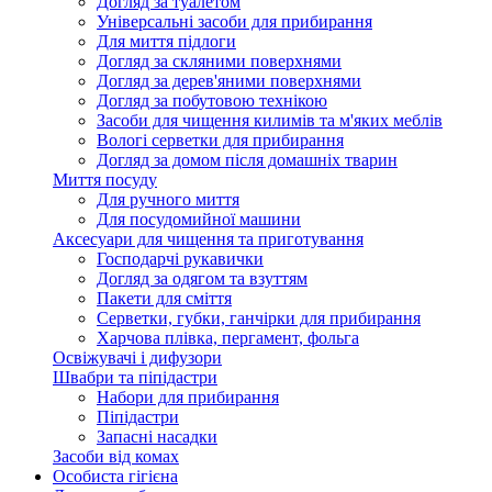
Догляд за туалетом
Універсальні засоби для прибирання
Для миття підлоги
Догляд за скляними поверхнями
Догляд за дерев'яними поверхнями
Догляд за побутовою технікою
Засоби для чищення килимів та м'яких меблів
Вологі серветки для прибирання
Догляд за домом після домашніх тварин
Миття посуду
Для ручного миття
Для посудомийної машини
Аксесуари для чищення та приготування
Господарчі рукавички
Догляд за одягом та взуттям
Пакети для сміття
Серветки, губки, ганчірки для прибирання
Харчова плівка, пергамент, фольга
Освіжувачі і дифузори
Швабри та піпідастри
Набори для прибирання
Піпідастри
Запасні насадки
Засоби від комах
Особиста гігієна