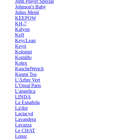
John Player Special
Johnson's Baby
Julius Meinl
KEEPOW
KH-7
Kalyon
Keff
KeycLean
Keyri
Kolonist
Komilfo
Kotex
KuschelWeich
Kusmi Tea
L'Arbre Vert
L'Oreal Paris
L'angelica
LINDA
La Española
La'dor
Lactacyd
Lavandera
Lavazza
Le CHAT
Lenor