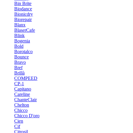
Bin Brite
Biodance
Bionicdry
Biorepair
Blanx
BlaserCafe
Blink
Bogenia
Bold
Borotalco
Bounce
Bravo
Bref
Brillà
COMPEED
CP-1
Capitano
Careline
ChanteСlair
Chelton
Chicco
Chicco D'oro
Cien
Cif
Citrosil