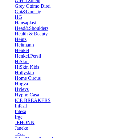
Green Shield
Grey Ottimo Direi
Gut&Gunstig
HG
Hansaplast
Head&Shoulders
Health & Beauty
Heinz
Heitmann
Henkel
Henkel,Persil
HiSkin
HiSkin Kids
Hollyskin
Home Circus
Hugva
Hyleys
Hypno Casa
ICE BREAKERS
Infasil
Intesa
Irge
JEHONN
Janeke
Jessa