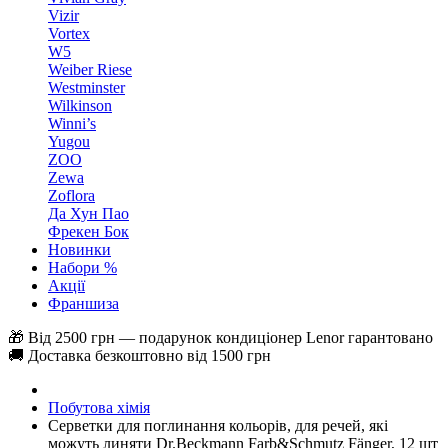
Vizir
Vortex
W5
Weiber Riese
Westminster
Wilkinson
Winni’s
Yugou
ZOO
Zewa
Zoflora
Да Хун Пао
Фрекен Бок
Новинки
Набори %
Акції
Франшиза
🎁 Від 2500 грн — подарунок кондиціонер Lenor гарантовано
🚚 Доставка безкоштовно від 1500 грн
Побутова хімія
Cерветки для поглинання кольорів, для речей, які
можуть линяти Dr.Beckmann Farb&Schmutz Fänger, 12 шт