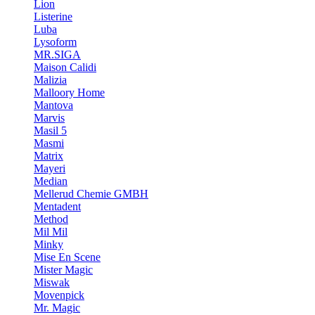
Lion
Listerine
Luba
Lysoform
MR.SIGA
Maison Calidi
Malizia
Malloory Home
Mantova
Marvis
Masil 5
Masmi
Matrix
Mayeri
Median
Mellerud Chemie GMBH
Mentadent
Method
Mil Mil
Minky
Mise En Scene
Mister Magic
Miswak
Movenpick
Mr. Magic