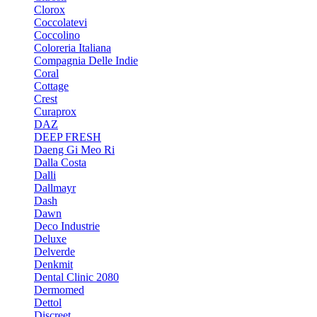
Clorox
Coccolatevi
Coccolino
Coloreria Italiana
Compagnia Delle Indie
Coral
Cottage
Crest
Curaprox
DAZ
DEEP FRESH
Daeng Gi Meo Ri
Dalla Costa
Dalli
Dallmayr
Dash
Dawn
Deco Industrie
Deluxe
Delverde
Denkmit
Dental Clinic 2080
Dermomed
Dettol
Discreet