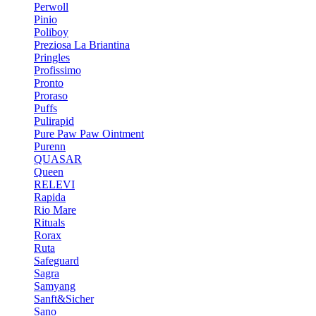
Perwoll
Pinio
Poliboy
Preziosa La Briantina
Pringles
Profissimo
Pronto
Proraso
Puffs
Pulirapid
Pure Paw Paw Ointment
Purenn
QUASAR
Queen
RELEVI
Rapida
Rio Mare
Rituals
Rorax
Ruta
Safeguard
Sagra
Samyang
Sanft&Sicher
Sano