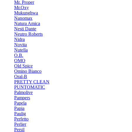
Mr. Proper
Mr.Oxy
Mukunghwa
Nanomax
Natura Amica
Nesti Dante
Neutro Roberts
Nidra
Novita
Nutella
O.B.
OMO
Old Spice
Omino Bianco
Oral-B
PRETTY CLEAN
PUNTOMATIC
Palmolive
Pampers
Papela
Papia
Paulig
Perfetto
Perlier
Persil