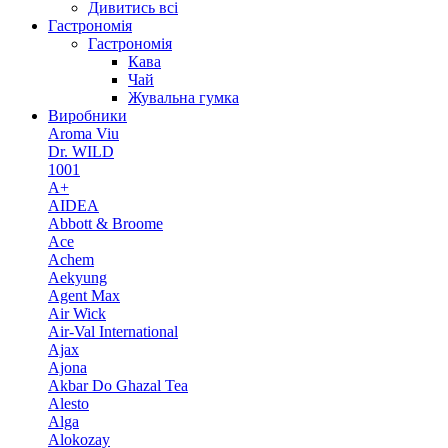
Дивитись всі
Гастрономія
Гастрономія
Кава
Чай
Жувальна гумка
Виробники
Aroma Viu
Dr. WILD
1001
A+
AIDEA
Abbott & Broome
Ace
Achem
Aekyung
Agent Max
Air Wick
Air-Val International
Ajax
Ajona
Akbar Do Ghazal Tea
Alesto
Alga
Alokozay