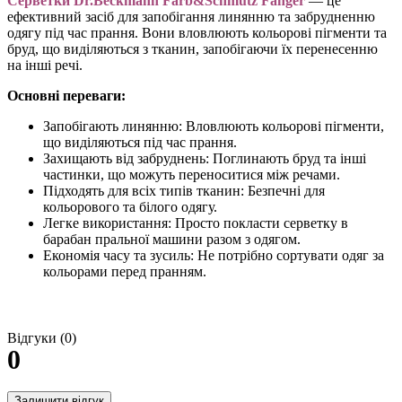
Серветки Dr.Beckmann Farb&Schmutz Fänger
— це
ефективний засіб для запобігання линянню та забрудненню
одягу під час прання. Вони вловлюють кольорові пігменти та
бруд, що виділяються з тканин, запобігаючи їх перенесенню
на інші речі.
Основні переваги:
Запобігають линянню: Вловлюють кольорові пігменти,
що виділяються під час прання.
Захищають від забруднень: Поглинають бруд та інші
частинки, що можуть переноситися між речами.
Підходять для всіх типів тканин: Безпечні для
кольорового та білого одягу.
Легке використання: Просто покласти серветку в
барабан пральної машини разом з одягом.
Економія часу та зусиль: Не потрібно сортувати одяг за
кольорами перед пранням.
Відгуки (0)
0
Залишити відгук