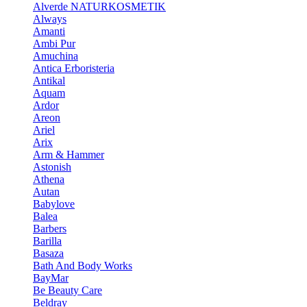
Alverde NATURKOSMETIK
Always
Amanti
Ambi Pur
Amuchina
Antica Erboristeria
Antikal
Aquam
Ardor
Areon
Ariel
Arix
Arm & Hammer
Astonish
Athena
Autan
Babylove
Balea
Barbers
Barilla
Basaza
Bath And Body Works
BayMar
Be Beauty Care
Beldray