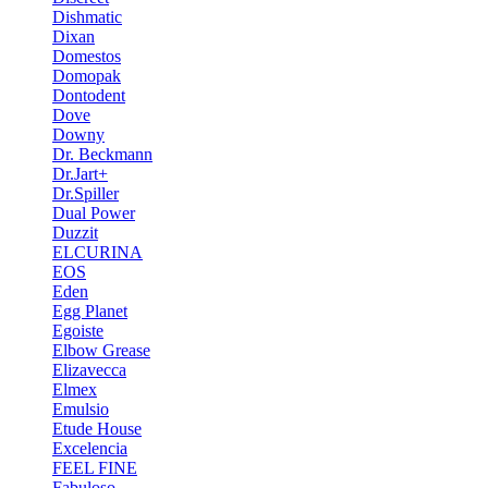
Dishmatic
Dixan
Domestos
Domopak
Dontodent
Dove
Downy
Dr. Beckmann
Dr.Jart+
Dr.Spiller
Dual Power
Duzzit
ELCURINA
EOS
Eden
Egg Planet
Egoiste
Elbow Grease
Elizavecca
Elmex
Emulsio
Etude House
Excelencia
FEEL FINE
Fabuloso