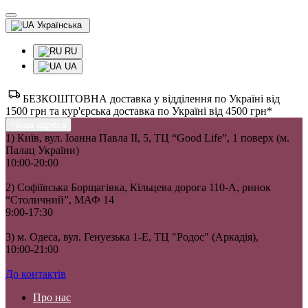
Українська
RU
UA
БЕЗКОШТОВНА доставка у відділення по Україні від
1500 грн та кур'єрська доставка по Україні від 4500 грн*
Наша адреса
1) Київ, вул. Іоанна Павла II, 5, ТЦ “Good Life”, 1 поверх (м.
Палац України)
10:00-20:00
2) Софіївська Борщагівка, Кільцева дорога 110-А, ринок
“Столичний”, МАФ 14
9:00-17:30
3) м. Одеса, вул. Генуезька 1-Е, ТЦ "Родос" (Аркадія),
10:00-21:00
До контактів
Про нас