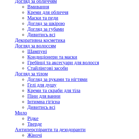
Догляд за обличчям
Вмивання
Креми для обличчя
Маски та педи
Догляд за шкірою
Догляд за губами
Дивитись всі
Декоративна косметика
Догляд за волоссям
Шампуні
Кондиціонери та маски
Гребінці та аксесуари для волосся
Стайлінгові засоби
Догляд за тілом
Догляд за руками та нігтями
Гелі для душу
Креми та скраби для тіла
Піни для ванни
Інтимна гігієна
Дивитись всі
Мило
Рідке
Тверде
Антиперспіранти та дезодоранти
Жіночі