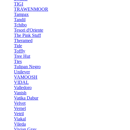
TIGI
TRAWENMOOR
Tampax
Tandil
Tchibo
Tesori d'Oriente
The Pink Stuff
Theramed
Tide
Toffly
Tree Hut
Ttes
Tulipan Negro
Unilever
VAMOOSH
VIDAL
Valledoro
Vanish
Vatika Dabur
Velvet
Vernel
Vetril
Viakal
Vileda
Vivian Gray