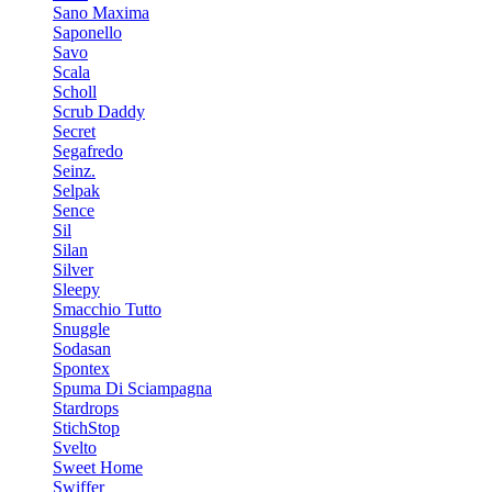
Sano Maxima
Saponello
Savo
Scala
Scholl
Scrub Daddy
Secret
Segafredo
Seinz.
Selpak
Sence
Sil
Silan
Silver
Sleepy
Smacchio Tutto
Snuggle
Sodasan
Spontex
Spuma Di Sciampagna
Stardrops
StichStop
Svelto
Sweet Home
Swiffer