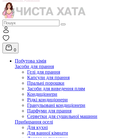
0
Побутова хімія
Засоби для прання
Гелі для прання
Капсули для прання
Пральні порошки
Засоби для виведення плям
Кондиціонери
Рідкі кондиціонери
Гранульовані кондиціонери
Парфуми для прання
Серветки для сушильної машини
Прибирання оселі
Для кухні
Для ванної кімнати