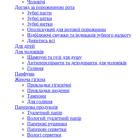
Чоловічі
Догляд за порожниною рота
Зубні пасти
Зубні щітки
Зубні нитки
Ополіскувачі для ротової порожнини
Відбілюючі смужки та індикація зубного нальоту
Дивитись всі
Для дітей
Для чоловіків
Шампуні та гелі для душу
Антиперспіранти та дезодоранти для чоловіків
Гоління
Парфуми
Жіноча гігієна
Прокладки гігієнічні
Прокладки щоденні
Тампони
Для гоління
Паперова продукція
Туалетний папір
Вологий туалетний папір
Паперові рушники
Паперові серветки
Вологі серветки