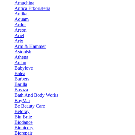
Amuchina
Antica Erboristeria
Antikal
Aquam
Ardor
Areon
Ariel
Arix
Arm & Hammer
Astonish
Athena
Autan
Babylove
Balea
Barbers
Barilla
Basaza
Bath And Body Works
BayMar
Be Beauty Care
Beldray
Bin Brite
Biodance
Bionicdry
Biorepair