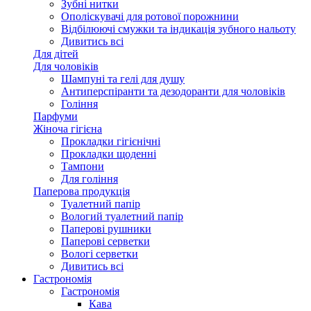
Зубні нитки
Ополіскувачі для ротової порожнини
Відбілюючі смужки та індикація зубного нальоту
Дивитись всі
Для дітей
Для чоловіків
Шампуні та гелі для душу
Антиперспіранти та дезодоранти для чоловіків
Гоління
Парфуми
Жіноча гігієна
Прокладки гігієнічні
Прокладки щоденні
Тампони
Для гоління
Паперова продукція
Туалетний папір
Вологий туалетний папір
Паперові рушники
Паперові серветки
Вологі серветки
Дивитись всі
Гастрономія
Гастрономія
Кава