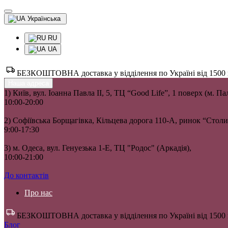
Українська
RU
UA
БЕЗКОШТОВНА доставка у відділення по Україні від 1500 гр
Наша адреса
1) Київ, вул. Іоанна Павла II, 5, ТЦ “Good Life”, 1 поверх (м. П
10:00-20:00
2) Софіївська Борщагівка, Кільцева дорога 110-А, ринок “Сто
9:00-17:30
3) м. Одеса, вул. Генуезька 1-Е, ТЦ "Родос" (Аркадія),
10:00-21:00
До контактів
Про нас
БЕЗКОШТОВНА доставка у відділення по Україні від 1500 гр
Блог