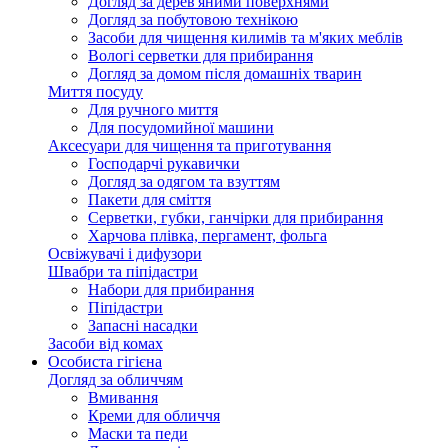
Догляд за дерев'яними поверхнями
Догляд за побутовою технікою
Засоби для чищення килимів та м'яких меблів
Вологі серветки для прибирання
Догляд за домом після домашніх тварин
Миття посуду
Для ручного миття
Для посудомийної машини
Аксесуари для чищення та приготування
Господарчі рукавички
Догляд за одягом та взуттям
Пакети для сміття
Серветки, губки, ганчірки для прибирання
Харчова плівка, пергамент, фольга
Освіжувачі і дифузори
Швабри та піпідастри
Набори для прибирання
Піпідастри
Запасні насадки
Засоби від комах
Особиста гігієна
Догляд за обличчям
Вмивання
Креми для обличчя
Маски та педи