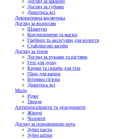
Догляд за шкірою
Догляд за губами
Дивитись всі
Декоративна косметика
Догляд за волоссям
Шампуні
Кондиціонери та маски
Гребінці та аксесуари для волосся
Стайлінгові засоби
Догляд за тілом
Догляд за руками та нігтями
Гелі для душу
Креми та скраби для тіла
Піни для ванни
Інтимна гігієна
Дивитись всі
Мило
Рідке
Тверде
Антиперспіранти та дезодоранти
Жіночі
Чоловічі
Догляд за порожниною рота
Зубні пасти
Зубні щітки