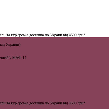
н та кур'єрська доставка по Україні від 4500 грн*
алац України)
личний”, МАФ 14
н та кур'єрська доставка по Україні від 4500 грн*