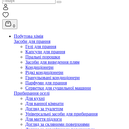
0
Побутова хімія
Засоби для прання
Гелі для прання
Капсули для прання
Пральні порошки
Засоби для виведення плям
Кондиціонери
Рідкі кондиціонери
Гранульовані кондиціонери
Парфуми для прання
Серветки для сушильної машини
Прибирання оселі
Для кухні
Для ванної кімнати
Догляд за туалетом
Універсальні засоби для прибирання
Для миття підлоги
Догляд за скляними поверхнями