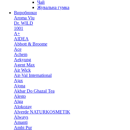
Чай
Жувальна гумка
Виробники
Aroma Viu
Dr. WILD
1001
A+
AIDEA
Abbott & Broome
Ace
Achem
Aekyung
Agent Max
Air Wick
Air-Val International
Ajax
Ajona
Akbar Do Ghazal Tea
Alesto
Alga
Alokozay
Alverde NATURKOSMETIK
Always
Amanti
Ambi Pur